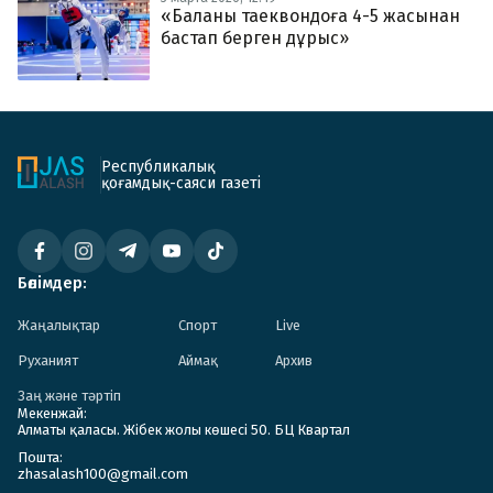
«Баланы таеквондоға 4-5 жасынан
бастап берген дұрыс»
Республикалық
қоғамдық-саяси газеті
Бөлімдер:
Жаңалықтар
Спорт
Live
Руханият
Аймақ
Архив
Заң және тәртіп
Мекенжай:
Алматы қаласы. Жібек жолы көшесі 50. БЦ Квартал
Пошта:
zhasalash100@gmail.com