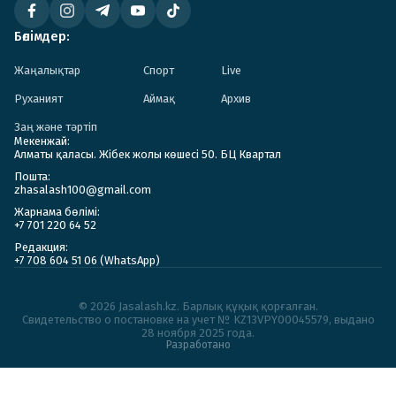
Бөлімдер:
Жаңалықтар
Спорт
Live
Руханият
Аймақ
Архив
Заң және тәртіп
Мекенжай:
Алматы қаласы. Жібек жолы көшесі 50. БЦ Квартал
Пошта:
zhasalash100@gmail.com
Жарнама бөлімі:
+7 701 220 64 52
Редакция:
+7 708 604 51 06 (WhatsApp)
© 2026 Jasalash.kz. Барлық құқық қорғалған.
Cвидетельство о постановке на учет № KZ13VPY00045579, выдано
28 ноября 2025 года.
Разработано