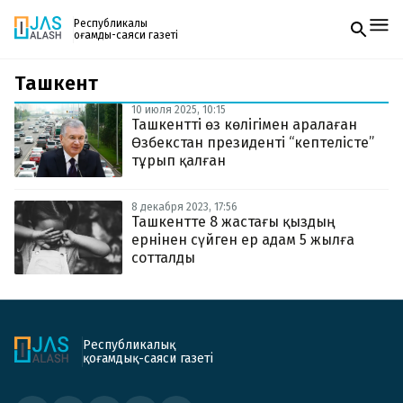
Республикалық
қоғамдық-саяси газеті
Ташкент
Жаңалықтар
Спорт
10 июля 2025, 10:15
Газетке жазылу
Live
Ташкентті өз көлігімен аралаған
PDF форматтағы газетті ай сайын электронды
Руханият
Өзбекстан президенті “кептелісте”
поштаңызға алып отырыңыз. Жаңа нөмір
Аймақ
тұрып қалған
шыққан сәтте сізге бірден жіберіледі. Тек email
Архив
енгізіңіз, біз қалғанын өзіміз жібереміз.
Заң және тәртіп
8 декабря 2023, 17:56
Ташкентте 8 жастағы қыздың
ернінен сүйген ер адам 5 жылға
Редакциямен байланыс
+7 708 604 51 06
сотталды
Жарнама бөлімі
+7 701 220 64 52
Пошта
zhasalash100@gmail.com
Республикалық
қоғамдық-саяси газеті