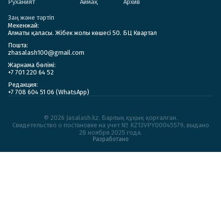
Руханият
Аймақ
Архив
Заң және тәртіп
Мекенжай:
Алматы қаласы. Жібек жолы көшесі 50. БЦ Квартал
Пошта:
zhasalash100@gmail.com
Жарнама бөлімі:
+7 701 220 64 52
Редакция:
+7 708 604 51 06 (WhatsApp)
© 2026 Jasalash.kz. Барлық құқық қорғалған.
Cвидетельство о постановке на учет № KZ13VPY00045579, выдано
28 ноября 2025 года.
Разработано