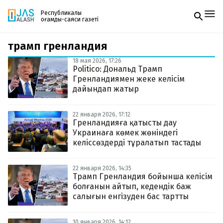
Республикалық
қоғамдық-саяси газеті
трамп гренландия
Жаңалықтар
Спорт
18 мая 2026, 17:26
Газетке жазылу
Live
Politico: Дональд Трамп
PDF форматтағы газетті ай сайын электронды
Руханият
Гренландиямен жеке келісім
поштаңызға алып отырыңыз. Жаңа нөмір
Аймақ
дайындап жатыр
шыққан сәтте сізге бірден жіберіледі. Тек email
Архив
енгізіңіз, біз қалғанын өзіміз жібереміз.
Заң және тәртіп
22 января 2026, 17:12
Гренландияға қатысты дау
Украинаға көмек жөніндегі
Редакциямен байланыс
+7 708 604 51 06
келіссөздерді тұралатып тастады
Жарнама бөлімі
+7 701 220 64 52
Пошта
22 января 2026, 14:35
zhasalash100@gmail.com
Трамп Гренландия бойынша келісім
болғанын айтып, кедендік баж
салығын енгізуден бас тартты
10 января 2026, 14:12