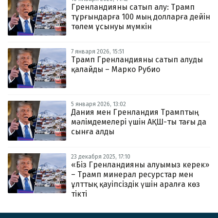
Гренландияны сатып алу: Трамп
тұрғындарға 100 мың долларға дейін
төлем ұсынуы мүмкін
7 января 2026, 15:51
Трамп Гренландияны сатып алуды
қалайды – Марко Рубио
5 января 2026, 13:02
Дания мен Гренландия Трамптың
мәлімдемелері үшін АҚШ-ты тағы да
сынға алды
23 декабря 2025, 17:10
«Біз Гренландияны алуымыз керек»
– Трамп минерал ресурстар мен
ұлттық қауіпсіздік үшін аралға көз
тікті