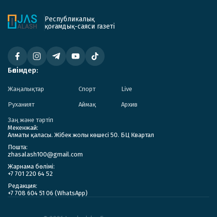
Республикалық
қоғамдық-саяси газеті
Бөлімдер:
Жаңалықтар
Спорт
Live
Руханият
Аймақ
Архив
Заң және тәртіп
Мекенжай:
Алматы қаласы. Жібек жолы көшесі 50. БЦ Квартал
Пошта:
zhasalash100@gmail.com
Жарнама бөлімі:
+7 701 220 64 52
Редакция:
+7 708 604 51 06 (WhatsApp)