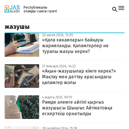
Республикалық
қоғамдық-саяси газеті
жазушы
Жаңалықтар
Спорт
20 июля 2026, 13:05
Газетке жазылу
Live
«Қала хикаялары» байқауы
PDF форматтағы газетті ай сайын электронды
Руханият
жарияланды. Қаламгерлер не
поштаңызға алып отырыңыз. Жаңа нөмір
Аймақ
туралы жазуы керек?
шыққан сәтте сізге бірден жіберіледі. Тек email
Архив
енгізіңіз, біз қалғанын өзіміз жібереміз.
Заң және тәртіп
27 января 2026, 14:22
«Ақын-жазушылар кімге керек?»
Мақтау мен даттау арасындағы
Редакциямен байланыс
+7 708 604 51 06
қаламгер жолы
Жарнама бөлімі
+7 701 220 64 52
Пошта
4 марта 2025, 09:51
zhasalash100@gmail.com
Римде әлемге әйгілі қырғыз
жазушысы Шыңғыс Айтматовқа
ескерткіш орнатылды
28 октября 2024, 15:18