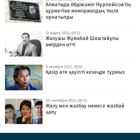
Алматыда Әбдіжәміл Нұрпейісовтің
құрметіне мемориалдық тақта
орнатылды
12 марта 2024, 09:52
Жазушы Жұмабай Шаштайұлы
өмірден өтті
9 октября 2023, 18:02
Қазір өте қауіпті кезеңде тұрмыз
30 сентября 2023, 08:33
Жазу мен жазбау немесе жазбай
қалу