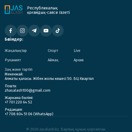
Республикалық
қоғамдық-саяси газеті
Бөлімдер:
Жаңалықтар
Спорт
Live
Руханият
Аймақ
Архив
Заң және тәртіп
Мекенжай:
Алматы қаласы. Жібек жолы көшесі 50. БЦ Квартал
Пошта:
zhasalash100@gmail.com
Жарнама бөлімі:
+7 701 220 64 52
Редакция:
+7 708 604 51 06 (WhatsApp)
© 2026 Jasalash.kz. Барлық құқық қорғалған.