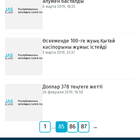
алумен басталды
6 марта 2019, 18:25
Өскеменде 100-ге жуық Қытай
кәсіпорыны жұмыс істейді
5 марта 2019, 23:37
Доллар 378 теңгеге жетті
26 февраля 2019, 16:50
1
85
86
87
→
…