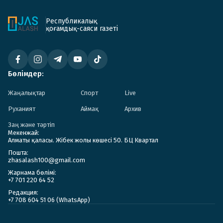
Республикалық
қоғамдық-саяси газеті
Бөлімдер:
Жаңалықтар
Спорт
Live
Руханият
Аймақ
Архив
Заң және тәртіп
Мекенжай:
Алматы қаласы. Жібек жолы көшесі 50. БЦ Квартал
Пошта:
zhasalash100@gmail.com
Жарнама бөлімі:
+7 701 220 64 52
Редакция:
+7 708 604 51 06 (WhatsApp)