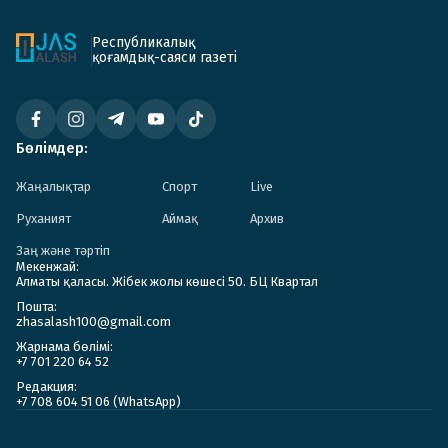
Республикалық
қоғамдық-саяси газеті
Бөлімдер:
Жаңалықтар
Спорт
Live
Руханият
Аймақ
Архив
Заң және тәртіп
Мекенжай:
Алматы қаласы. Жібек жолы көшесі 50. БЦ Квартал
Пошта:
zhasalash100@gmail.com
Жарнама бөлімі:
+7 701 220 64 52
Редакция:
+7 708 604 51 06 (WhatsApp)