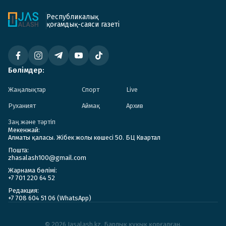
Республикалық
қоғамдық-саяси газеті
Бөлімдер:
Жаңалықтар
Спорт
Live
Руханият
Аймақ
Архив
Заң және тәртіп
Мекенжай:
Алматы қаласы. Жібек жолы көшесі 50. БЦ Квартал
Пошта:
zhasalash100@gmail.com
Жарнама бөлімі:
+7 701 220 64 52
Редакция:
+7 708 604 51 06 (WhatsApp)
© 2026 Jasalash.kz. Барлық құқық қорғалған.