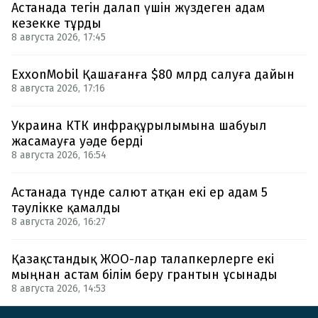
Астанада тегін далап үшін жүздеген адам
кезекке тұрды
8 августа 2026, 17:45
ExxonMobil Қашағанға $80 млрд салуға дайын
8 августа 2026, 17:16
Украина КТК инфрақұрылымына шабуыл
жасамауға уәде берді
8 августа 2026, 16:54
Астанада түнде салют атқан екі ер адам 5
тәулікке қамалды
8 августа 2026, 16:27
Қазақстандық ЖОО-лар талапкерлерге екі
мыңнан астам білім беру грантын ұсынады
8 августа 2026, 14:53