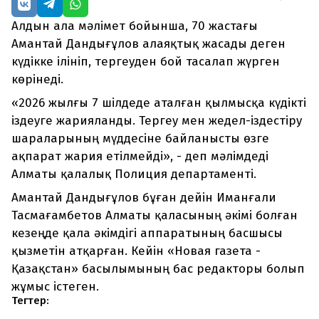
Алдын ала мәлімет бойынша, 70 жастағы
Амантай Дандығұлов алаяқтық жасады деген
күдікке ілініп, тергеуден бой тасалап жүрген
көрінеді.
«2026 жылғы 7 шілдеде аталған қылмысқа күдікті
іздеуге жарияланды. Тергеу мен жедел-іздестіру
шараларының мүддесіне байланысты өзге
ақпарат жария етілмейді», - деп мәлімдеді
Алматы қалалық Полиция департаменті.
Амантай Дандығұлов бұған дейін Иманғали
Тасмағамбетов Алматы қаласының әкімі болған
кезеңде қала әкімдігі аппаратының басшысы
қызметін атқарған. Кейін «Новая газета -
Қазақстан» басылымының бас редакторы болып
жұмыс істеген.
Тегтер: