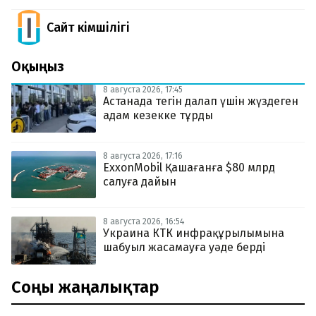
Сайт Әкімшілігі
Оқыңыз
8 августа 2026, 17:45
Астанада тегін далап үшін жүздеген
адам кезекке тұрды
8 августа 2026, 17:16
ExxonMobil Қашағанға $80 млрд
салуға дайын
8 августа 2026, 16:54
Украина КТК инфрақұрылымына
шабуыл жасамауға уәде берді
Соңғы жаңалықтар