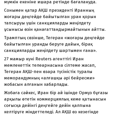
мүмкін екеніне ишара ретінде бағалануда.
Сонымен қатар АҚШ президенті Иранның
жоғары деңгейде байытылған уран қорын
тапсыруы үшін санкцияларды жеңілдету
ұсынысы өзін қанағаттандырмайтынын айтты.
Трамптың сөзінше, Тегеран «жоғары деңгейде
байытылған уранды беруге дайын, бірақ
санкцияларды жеңілдету шартымен ғана».
27 мамыр күні Reuters агенттігі Иран
мемлекеттік телеарнасына сілтеме жасап,
Тегеран АҚШ-пен өзара түсіністік туралы
меморандумның «алғашқы әрі бейресми»
жобасын алғанын хабарлады.
Жобаға сәйкес, Иран бір ай ішінде Ормуз бұғазы
арқылы өтетін коммерциялық кеме қатынасын
соғысқа дейінгі деңгейге дейін қалпына
келтіруге міндеттеледі. Ал АҚШ өз кезегінде