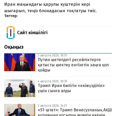
Иран маңындағы қарулы күштерін кері
шығарып, теңіз блокадасын тоқтатуы тиіс.
Тегтер:
Сайт Әкімшілігі
Оқыңыз
5 августа 2026, 10:51
Путин шетелдегі ресейліктерге
қатысты шектеу енгізетін заңға қол
қойды
4 августа 2026, 10:35
Трамп Иран билігін «екіжүзділік»
үшін сынға алды
3 августа 2026, 14:21
«51-штат»: Трамп Венесуэланың АҚШ
құрамына қосылуы мүмкін екенін