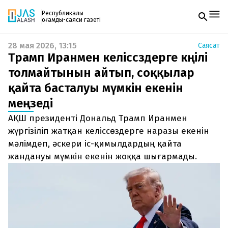
Республикалық
қоғамдық-саяси газеті
28 мая 2026, 13:15
Саясат
Жаңалықтар
Трамп Иранмен келіссөздерге көңілі
Спорт
Газетке жазылу
Live
толмайтынын айтып, соққылар
PDF форматтағы газетті ай сайын электронды
Руханият
қайта басталуы мүмкін екенін
поштаңызға алып отырыңыз. Жаңа нөмір
Аймақ
шыққан сәтте сізге бірден жіберіледі. Тек email
Архив
меңзеді
енгізіңіз, біз қалғанын өзіміз жібереміз.
Заң және тәртіп
АҚШ президенті Дональд Трамп Иранмен
жүргізіліп жатқан келіссөздерге наразы екенін
Редакциямен байланыс
+7 708 604 51 06
мәлімдеп, әскери іс-қимылдардың қайта
Жарнама бөлімі
жандануы мүмкін екенін жоққа шығармады.
+7 701 220 64 52
Пошта
zhasalash100@gmail.com