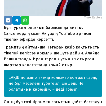
Фото: Reuters
Бұл туралы ол жиын барысында айтты.
Саясаткердің сөзін Ақ үйдің YouTube арнасы
тікелей эфирде көрсетті.
Трамптың айтуынша, Тегеран қазір қақтығысты
тікелей келіссөз арқылы шешуге дайын. Алайда
Вашингтонды Иран тарапы ұсынып отырған
шарттар қанағаттандырмай отыр.
«АҚШ не өзіне тиімді келісімге қол жеткізеді,
не бұл мәселені түбегейлі шешеді. Не
болатынын көреміз», – деді Трамп.
Оның бұл сөзі Иранмен соғыстың қайта басталуы