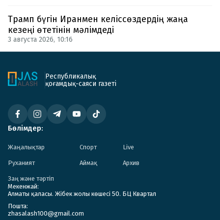
Трамп бүгін Иранмен келіссөздердің жаңа
кезеңі өтетінін мәлімдеді
3 августа 2026, 10:16
Республикалық
қоғамдық-саяси газеті
Бөлімдер:
Жаңалықтар
Спорт
Live
Руханият
Аймақ
Архив
Заң және тәртіп
Мекенжай:
Алматы қаласы. Жібек жолы көшесі 50. БЦ Квартал
Пошта:
zhasalash100@gmail.com