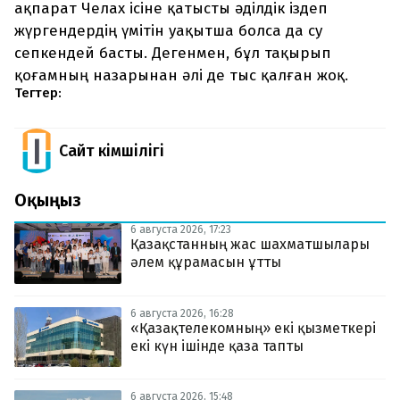
ақпарат Челах ісіне қатысты әділдік іздеп
жүргендердің үмітін уақытша болса да су
сепкендей басты. Дегенмен, бұл тақырып
қоғамның назарынан әлі де тыс қалған жоқ.
Тегтер:
Сайт Әкімшілігі
Оқыңыз
6 августа 2026, 17:23
Қазақстанның жас шахматшылары
әлем құрамасын ұтты
6 августа 2026, 16:28
«Қазақтелекомның» екі қызметкері
екі күн ішінде қаза тапты
6 августа 2026, 15:48