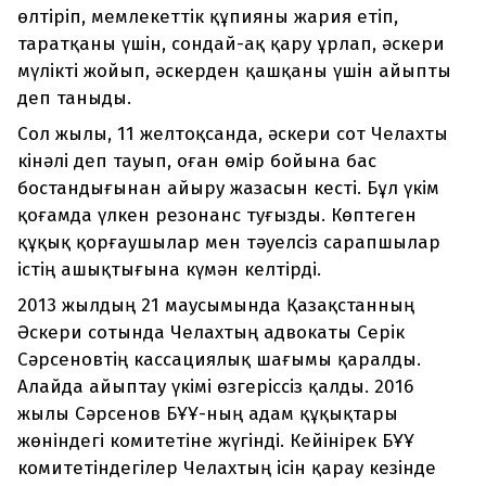
өлтіріп, мемлекеттік құпияны жария етіп,
таратқаны үшін, сондай-ақ қару ұрлап, әскери
мүлікті жойып, әскерден қашқаны үшін айыпты
деп таныды.
Сол жылы, 11 желтоқсанда, әскери сот Челахты
кінәлі деп тауып, оған өмір бойына бас
бостандығынан айыру жазасын кесті. Бұл үкім
қоғамда үлкен резонанс туғызды. Көптеген
құқық қорғаушылар мен тәуелсіз сарапшылар
істің ашықтығына күмән келтірді.
2013 жылдың 21 маусымында Қазақстанның
Әскери сотында Челахтың адвокаты Серік
Сәрсеновтің кассациялық шағымы қаралды.
Алайда айыптау үкімі өзгеріссіз қалды. 2016
жылы Сәрсенов БҰҰ-ның адам құқықтары
жөніндегі комитетіне жүгінді. Кейінірек БҰҰ
комитетіндегілер Челахтың ісін қарау кезінде