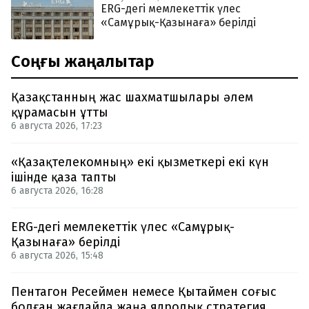
ERG-дегі мемлекеттік үлес
«Самұрық-Қазынаға» берілді
Соңғы жаңалықтар
Қазақстанның жас шахматшылары әлем
құрамасын ұтты
6 августа 2026, 17:23
«Қазақтелекомның» екі қызметкері екі күн
ішінде қаза тапты
6 августа 2026, 16:28
ERG-дегі мемлекеттік үлес «Самұрық-
Қазынаға» берілді
6 августа 2026, 15:48
Пентагон Ресеймен немесе Қытаймен соғыс
болған жағдайда жаңа ядролық стратегия