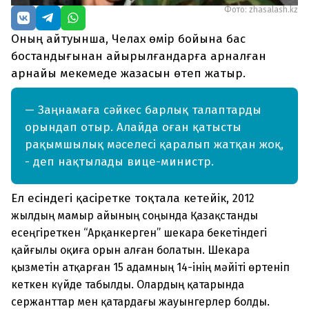
Фото: zhasalash.kz
Оның айтуынша, Челах өмір бойына бас
бостандығынан айырылғандарға арналған
арнайы мекемеде жазасын өтеп жатыр.
— Заңнамаға сәйкес барлық талаптарды
орындап отыр. Алайда оған қатысты
рақымшылық мәселесі қаралып жатқан жоқ,
- деп нақтылады вице-министр.
Ел есіндегі қасіретке тоқтала кетейік,
2012
жылдың мамыр айының соңында Қазақстанды
есеңгіреткен “Арқанкерген” шекара бекетіндегі
қайғылы оқиға орын алған болатын. Шекара
қызметін атқарған 15 адамның 14-інің мәйіті өртеніп
кеткен күйде табылды. Олардың қатарында
сержанттар мен қатардағы жауынгерлер болды.