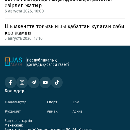
әзірлеп жатыр
6 августа 2026, 10:00
Шымкентте тоғызыншы қабаттан құлаған сәби
көз жұмды
5 августа 2026, 17:10
Республикалық
қоғамдық-саяси газеті
Бөлімдер:
Жаңалықтар
Спорт
Live
Руханият
Аймақ
Архив
Заң және тәртіп
Мекенжай:
Алматы қаласы. Жібек жолы көшесі 50. БЦ Квартал