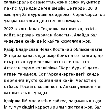
халықаралық азаматтық және саяси құқықтар
пактісі бұзылды деген шешім шығарды. 2018
жылдың 23 наурызында адвокат Серік Сәрсенов
ұзаққа созылған дерттен көз жұмды.
2022 жылы Челах Тоқаевқа хат жазып, өз ісін
қайта қарауды сұраған болатын. Алайда бұл
үндеуден кейін де іс қайта қозғалған жоқ.
Қазір Владислав Челах Қостанай облысындағы
Жітіқара қаласында өмір бойына сотталғандар
отыратын түрмеде жазасын өтеп жатыр.
Аталған түрме көпшілікке "Қара бүркіт" деген
атпен танымал. Сот "Арқанкергендегі" қанды
қырғынға нүкте қойғаннан кейін, Челахтың
отбасы Ресейге көшіп кетті. Анасы ұлымен жиі
хат жазысып тұрады.
Қазірше ІІМ мәліметіне сәйкес, рақымшылыққа
ілігу мүмкіндігі қарастырылып жатқан жоқ. Бұл