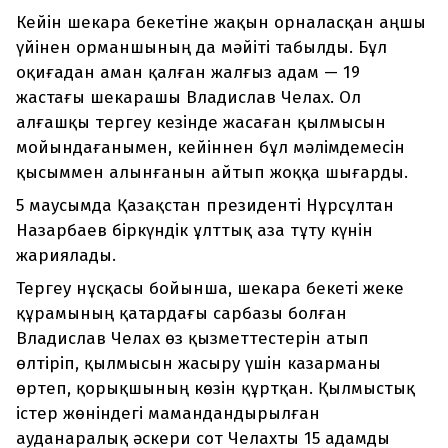
Кейін шекара бекетіне жақын орналасқан аңшы
үйінен орманшының да мәйіті табылды. Бұл
оқиғадан аман қалған жалғыз адам — 19
жастағы шекарашы Владислав Челах. Ол
алғашқы тергеу кезінде жасаған қылмысын
мойындағанымен, кейіннен бұл мәлімдемесін
қысыммен алынғанын айтып жоққа шығарды.
5 маусымда Қазақстан президенті Нұрсұлтан
Назарбаев біркүндік ұлттық аза тұту күнін
жариялады.
Тергеу нұсқасы бойынша, шекара бекеті жеке
құрамының қатардағы сарбазы болған
Владислав Челах өз қызметтестерін атып
өлтіріп, қылмысын жасыру үшін казарманы
өртеп, қорықшының көзін құртқан. Қылмыстық
істер жөніндегі мамандандырылған
ауданаралық әскери сот Челахты 15 адамды