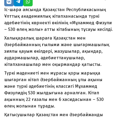
Іс-шара аясында Қазақстан Республикасының
Ұлттық академиялық кітапханасында түркі
әдебиетінің көрнекті өкілінің «Мұхаммед Физули
– 530 өлең жолы» атты кітабының тұсауы кесілді.
Халықаралық шараға Қазақстан мен
Әзербайжанның ғылыми және шығармашылық
зиялы қауым өкілдері, жазушылар, ақындар,
аудармашылар, әдебиеттанушылар,
кітапханашылар мен оқырмандар қатысты.
Түркі мәдениеті мен мұрасы қоры жарыққа
шығарған кітап Әзербайжанның ұлы ақыны
және түркі әдебиетінің классигі Мұхаммед
Физулидің 530 жылдығына арналған. Кітап
ақынның 22 ғазалы мен 6 хасидасынан – 530
өлең жолынан тұрады.
Қатысушылар Қазақстан мен Әзербайжанды