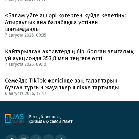
«Балам үйге аш әрі көгерген күйде келетін»:
Атыраулық ана балабақша үстінен
шағымданды
7 августа 2026, 09:35
Қайтарылған активтердің бірі болған элиталық
үй аукционда 353,8 млн теңгеге өтті
7 августа 2026, 09:10
Семейде TikTok желісінде заң талаптарын
бұзған тұрғын жауапкершілікке тартылды
6 августа 2026, 17:47
Республикалық
қоғамдық-саяси газеті