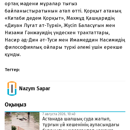
ортақ мәдени мұралар тығыз
байланыстыратынын атап өтті. Қорқыт атаның
«Китаби дедем Қорқыт», Махмұд Қашқаридің
«Диуан Лұғат ат-Түркі», Жүсіп Баласұғын мен
Низами Гәнжауидің үндескен трактаттары,
Насир әд-Дин әт-Туси мен Имамеддин Насимидің
философиялық ойлары түркі әлемі үшін ерекше
құнды.
Тегтер:
Nazym Sapar
Оқыңыз
7 августа 2026, 10:40
Астанада шалшық суда жатып,
тұрғын үй кешенінің ауласындағы