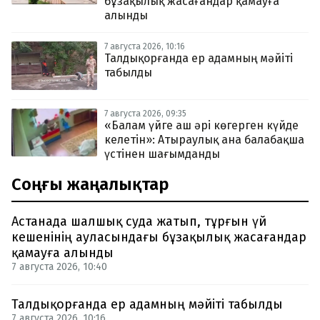
бұзақылық жасағандар қамауға
алынды
7 августа 2026, 10:16
Талдықорғанда ер адамның мәйіті
табылды
7 августа 2026, 09:35
«Балам үйге аш әрі көгерген күйде
келетін»: Атыраулық ана балабақша
үстінен шағымданды
Соңғы жаңалықтар
Астанада шалшық суда жатып, тұрғын үй
кешенінің ауласындағы бұзақылық жасағандар
қамауға алынды
7 августа 2026, 10:40
Талдықорғанда ер адамның мәйіті табылды
7 августа 2026, 10:16