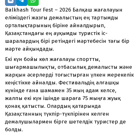
Balkhash Tour Fest – 2026 Балқаш жағалауын
еліміздегі жазғы демалыстың ең тартымды
орталықтарының біріне айналдырып,
Қазақстандағы ең ауқымды туристік іс-
шаралардың бірі ретіндегі мәртебесін тағы бір
мәрте айқындады.
Екі күн бойы көл жағалауы спортты,
шығармашылықты, отбасылық демалысты және
жарқын әсерлерді тоғыстырған үлкен мерекелік
кеңістікке айналды. Фестивальдің алғашқы
күнінде ғана шамамен 35 мың адам келсе,
жалпы екі күн ішінде шараға 75 мыңға жуық
қонақ қатысты. Олардың қатарында
Қазақстанның түкпір-түкпірінен келген
демалушылармен бірге шетелдік туристер де
болды.