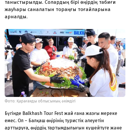
таныстырылды. Солардың бірі өңірдің табиғи
жауһары саналатын тораңғы тоғайларына
арналды.
Фото: Қарағанды облысының әкімдігі
Бүгінде Balkhash Tour Fest жай ғана жазғы мереке
емес. Ол – Балқаш өңірінің туристік әлеуетін
арттыруға, өңірдің тартымдылығын күшейтуге және