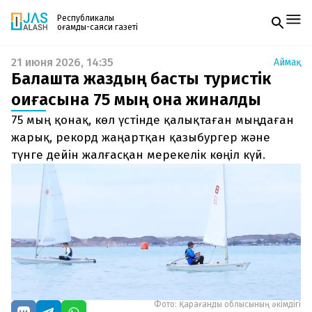
Республикалық
қоғамдық-саяси газеті
21 июня 2026, 14:35
Аймақ
Жаңалықтар
Балқашта жаздың басты туристік
Спорт
Газетке жазылу
Live
оқиғасына 75 мың қонақ жиналды
PDF форматтағы газетті ай сайын электронды
Руханият
75 мың қонақ, көл үстінде қалықтаған мыңдаған
поштаңызға алып отырыңыз. Жаңа нөмір
Аймақ
шыққан сәтте сізге бірден жіберіледі. Тек email
жарық, рекорд жаңартқан қазыбургер және
Архив
енгізіңіз, біз қалғанын өзіміз жібереміз.
Заң және тәртіп
түнге дейін жалғасқан мерекелік көңіл күй.
Редакциямен байланыс
+7 708 604 51 06
Жарнама бөлімі
+7 701 220 64 52
Пошта
zhasalash100@gmail.com
Фото: Қарағанды облысының әкімдігі