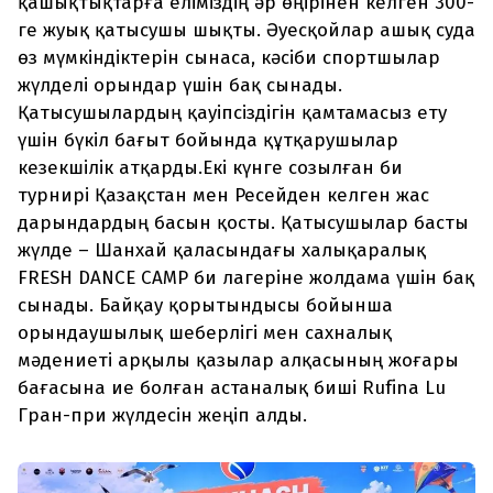
қашықтықтарға еліміздің әр өңірінен келген 300-
ге жуық қатысушы шықты. Әуесқойлар ашық суда
өз мүмкіндіктерін сынаса, кәсіби спортшылар
жүлделі орындар үшін бақ сынады.
Қатысушылардың қауіпсіздігін қамтамасыз ету
үшін бүкіл бағыт бойында құтқарушылар
кезекшілік атқарды.Екі күнге созылған би
турнирі Қазақстан мен Ресейден келген жас
дарындардың басын қосты. Қатысушылар басты
жүлде – Шанхай қаласындағы халықаралық
FRESH DANCE CAMP би лагеріне жолдама үшін бақ
сынады. Байқау қорытындысы бойынша
орындаушылық шеберлігі мен сахналық
мәдениеті арқылы қазылар алқасының жоғары
бағасына ие болған астаналық биші Rufina Lu
Гран-при жүлдесін жеңіп алды.