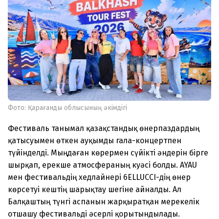
Фото: Қарағанды облысының әкімдігі
Фестиваль танымал қазақстандық өнерпаздардың
қатысуымен өткен ауқымды гала-концертпен
түйінделді. Мыңдаған көрермен сүйікті әндерін бірге
шырқап, ерекше атмосфераның куәсі болды. AYAU
мен фестивальдің хедлайнері 6ELLUCCI-дің өнер
көрсетуі кештің шарықтау шегіне айналды. Ал
Балқаштың түнгі аспанын жарқыратқан мерекелік
отшашу фестивальді әсерлі қорытындылады.