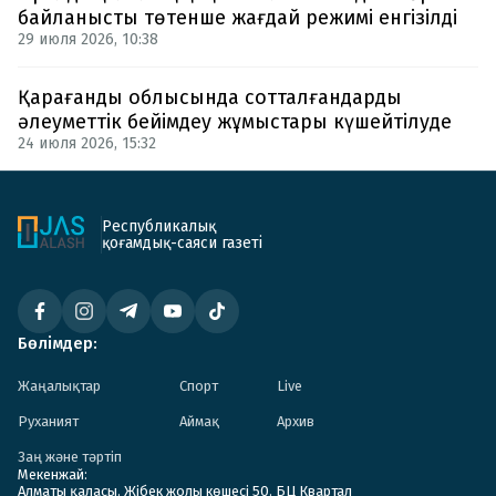
байланысты төтенше жағдай режимі енгізілді
29 июля 2026, 10:38
Қарағанды облысында сотталғандарды
әлеуметтік бейімдеу жұмыстары күшейтілуде
24 июля 2026, 15:32
Республикалық
қоғамдық-саяси газеті
Бөлімдер:
Жаңалықтар
Спорт
Live
Руханият
Аймақ
Архив
Заң және тәртіп
Мекенжай:
Алматы қаласы. Жібек жолы көшесі 50. БЦ Квартал