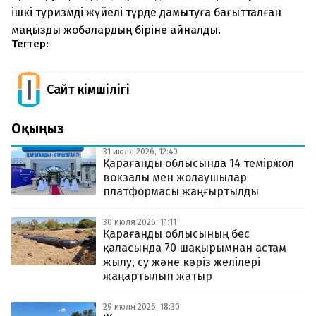
ішкі туризмді жүйелі түрде дамытуға бағытталған
маңызды жобалардың біріне айналды.
Тегтер:
Сайт Әкімшілігі
Оқыңыз
31 июля 2026, 12:40
Қарағанды облысында 14 теміржол
вокзалы мен жолаушылар
платформасы жаңғыртылды
30 июля 2026, 11:11
Қарағанды облысының бес
қаласында 70 шақырымнан астам
жылу, су және кәріз желілері
жаңартылып жатыр
29 июля 2026, 18:30