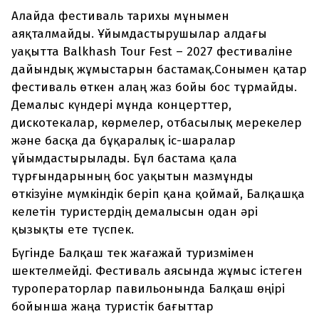
Алайда фестиваль тарихы мұнымен
аяқталмайды. Ұйымдастырушылар алдағы
уақытта Balkhash Tour Fest – 2027 фестиваліне
дайындық жұмыстарын бастамақ.Сонымен қатар
фестиваль өткен алаң жаз бойы бос тұрмайды.
Демалыс күндері мұнда концерттер,
дискотекалар, көрмелер, отбасылық мерекелер
және басқа да бұқаралық іс-шаралар
ұйымдастырылады. Бұл бастама қала
тұрғындарының бос уақытын мазмұнды
өткізуіне мүмкіндік беріп қана қоймай, Балқашқа
келетін туристердің демалысын одан әрі
қызықты ете түспек.
Бүгінде Балқаш тек жағажай туризмімен
шектелмейді. Фестиваль аясында жұмыс істеген
туроператорлар павильонында Балқаш өңірі
бойынша жаңа туристік бағыттар