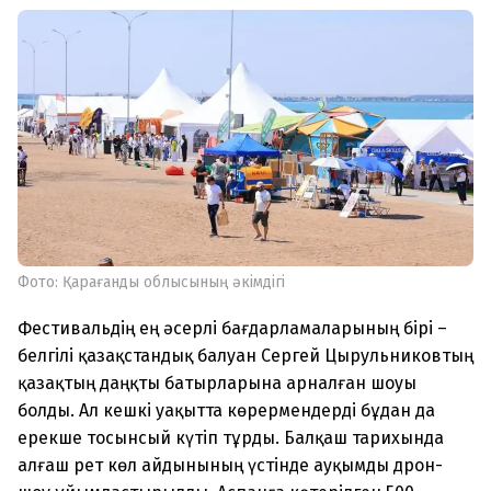
Фото: Қарағанды облысының әкімдігі
Фестивальдің ең әсерлі бағдарламаларының бірі –
белгілі қазақстандық балуан Сергей Цырульниковтың
қазақтың даңқты батырларына арналған шоуы
болды. Ал кешкі уақытта көрермендерді бұдан да
ерекше тосынсый күтіп тұрды. Балқаш тарихында
алғаш рет көл айдынының үстінде ауқымды дрон-