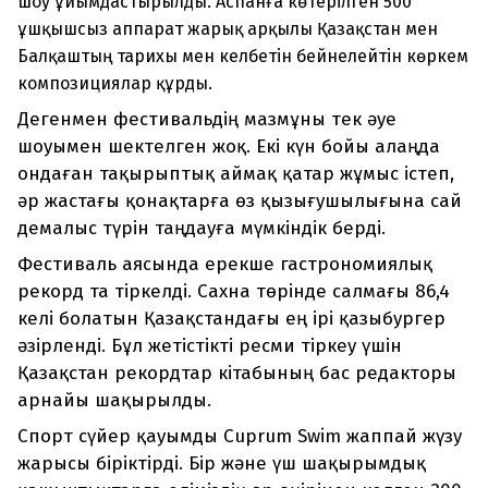
шоу ұйымдастырылды. Аспанға көтерілген 500
ұшқышсыз аппарат жарық арқылы Қазақстан мен
Балқаштың тарихы мен келбетін бейнелейтін көркем
композициялар құрды.
Дегенмен фестивальдің мазмұны тек әуе
шоуымен шектелген жоқ. Екі күн бойы алаңда
ондаған тақырыптық аймақ қатар жұмыс істеп,
әр жастағы қонақтарға өз қызығушылығына сай
демалыс түрін таңдауға мүмкіндік берді.
Фестиваль аясында ерекше гастрономиялық
рекорд та тіркелді. Сахна төрінде салмағы 86,4
келі болатын Қазақстандағы ең ірі қазыбургер
әзірленді. Бұл жетістікті ресми тіркеу үшін
Қазақстан рекордтар кітабының бас редакторы
арнайы шақырылды.
Спорт сүйер қауымды Cuprum Swim жаппай жүзу
жарысы біріктірді. Бір және үш шақырымдық