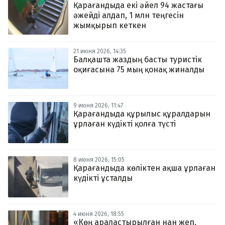
Қарағандыда екі әйел 94 жастағы
әжейді алдап, 1 млн теңгесін
жымқырып кеткен
21 июня 2026, 14:35
Балқашта жаздың басты туристік
оқиғасына 75 мың қонақ жиналды
9 июня 2026, 11:47
Қарағандыда құрылыс құралдарын
ұрлаған күдікті қолға түсті
8 июня 2026, 15:05
Қарағандыда көліктен ақша ұрлаған
күдікті ұсталды
4 июня 2026, 18:55
«Көң араластырылған нан жеп,