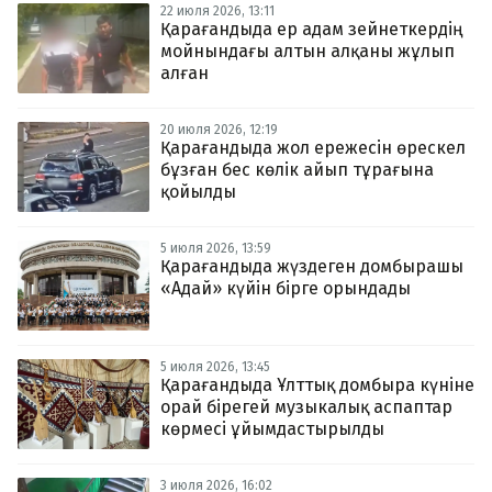
22 июля 2026, 13:11
Қарағандыда ер адам зейнеткердің
мойнындағы алтын алқаны жұлып
алған
20 июля 2026, 12:19
Қарағандыда жол ережесін өрескел
бұзған бес көлік айып тұрағына
қойылды
5 июля 2026, 13:59
Қарағандыда жүздеген домбырашы
«Адай» күйін бірге орындады
5 июля 2026, 13:45
Қарағандыда Ұлттық домбыра күніне
орай бірегей музыкалық аспаптар
көрмесі ұйымдастырылды
3 июля 2026, 16:02