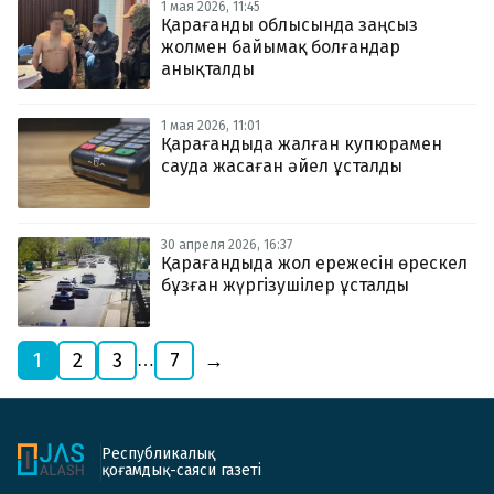
1 мая 2026, 11:45
Қарағанды облысында заңсыз
жолмен байымақ болғандар
анықталды
1 мая 2026, 11:01
Қарағандыда жалған купюрамен
сауда жасаған әйел ұсталды
30 апреля 2026, 16:37
Қарағандыда жол ережесін өрескел
бұзған жүргізушілер ұсталды
1
2
3
7
→
…
Республикалық
қоғамдық-саяси газеті