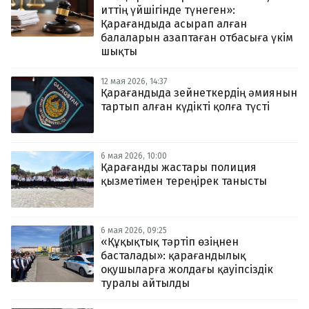
иттің үйшігінде түнеген»:
Қарағандыда асырап алған
балаларын азаптаған отбасыға үкім
шықты
12 мая 2026, 14:37
Қарағандыда зейнеткердің әмиянын
тартып алған күдікті қолға түсті
6 мая 2026, 10:00
Қарағанды жастары полиция
қызметімен тереңірек танысты
6 мая 2026, 09:25
«Құқықтық тәртіп өзіңнен
басталады»: қарағандылық
оқушыларға жолдағы қауіпсіздік
туралы айтылды