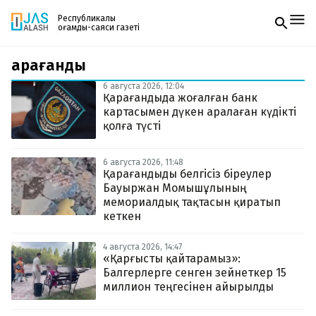
Республикалық
қоғамдық-саяси газеті
қарағанды
Жаңалықтар
Спорт
6 августа 2026, 12:04
Газетке жазылу
Live
Қарағандыда жоғалған банк
PDF форматтағы газетті ай сайын электронды
Руханият
картасымен дүкен аралаған күдікті
поштаңызға алып отырыңыз. Жаңа нөмір
Аймақ
қолға түсті
шыққан сәтте сізге бірден жіберіледі. Тек email
Архив
енгізіңіз, біз қалғанын өзіміз жібереміз.
Заң және тәртіп
6 августа 2026, 11:48
Қарағандыды белгісіз біреулер
Бауыржан Момышұлының
Редакциямен байланыс
+7 708 604 51 06
мемориалдық тақтасын қиратып
Жарнама бөлімі
кеткен
+7 701 220 64 52
Пошта
zhasalash100@gmail.com
4 августа 2026, 14:47
«Қарғысты қайтарамыз»:
Балгерлерге сенген зейнеткер 15
миллион теңгесінен айырылды