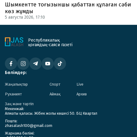
Шымкентте тоғызыншы қабаттан құлаған сәби
көз жұмды
5 августа 2026, 17:10
Республикалық
қоғамдық-саяси газеті
Бөлімдер:
Жаңалықтар
Спорт
Live
Руханият
Аймақ
Архив
Заң және тәртіп
Мекенжай:
Алматы қаласы. Жібек жолы көшесі 50. БЦ Квартал
Пошта:
zhasalash100@gmail.com
Жарнама бөлімі: