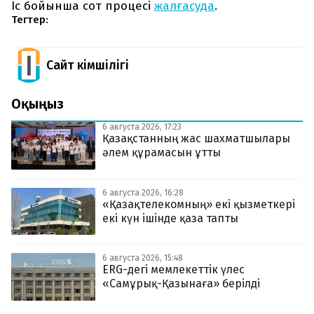
Іс бойынша сот процесі
жалғасуда
.
Тегтер:
Сайт Әкімшілігі
Оқыңыз
6 августа 2026, 17:23
Қазақстанның жас шахматшылары
әлем құрамасын ұтты
6 августа 2026, 16:28
«Қазақтелекомның» екі қызметкері
екі күн ішінде қаза тапты
6 августа 2026, 15:48
ERG-дегі мемлекеттік үлес
«Самұрық-Қазынаға» берілді