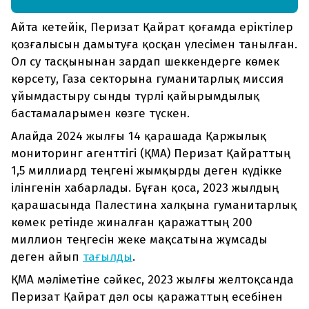
Айта кетейік, Перизат Қайрат қоғамда еріктілер
қозғалысын дамытуға қосқан үлесімен танылған.
Ол су тасқынынан зардап шеккендерге көмек
көрсету, Газа секторына гуманитарлық миссия
ұйымдастыру сынды түрлі қайырымдылық
бастамаларымен көзге түскен.
Алайда 2024 жылғы 14 қарашада Қаржылық
мониторинг агенттігі (ҚМА) Перизат Қайраттың
1,5 миллиард теңгені жымқырды деген күдікке
ілінгенін хабарлады. Бұған қоса, 2023 жылдың
қарашасында Палестина халқына гуманитарлық
көмек ретінде жиналған қаражаттың 200
миллион теңгесін жеке мақсатына жұмсады
деген айып
тағылды
.
ҚМА мәліметіне сәйкес, 2023 жылғы желтоқсанда
Перизат Қайрат дәл осы қаражаттың есебінен