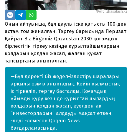
Фото: zhasalash.kz
Оның айтуынша, бұл даулы іске қатысты 100-ден
астам том жиналған. Тергеу барысында Перизат
Қайрат Biz Birgemiz Qazaqstan 2030 қоғамдық
бірлестігін тіркеу кезінде құрылтайшылардың
қолдарын қолдан жасап, жалған құжат
тапсырғаны анықталған.
—Бұл деректі біз жедел-іздестіру шаралары
арқылы өзіміз анықтадық. Кейін қылмыстық
іс тіркеліп, тергеу басталды. Қоғамдық
ұйымды құру кезінде құрылтайшылардың
қолдарын қолдан жасап, әуелден-ақ
“инвесторларын” алдауды мақсат еткен,
-деді Елемесов Qoqam News
бағдарламасында.