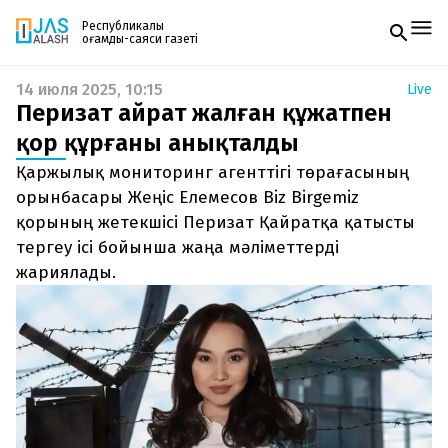
Республикалық
қоғамдық-саяси газеті
14 июля 2025, 10:15
Live
Жаңалықтар
Перизат Қайрат жалған құжатпен
Спорт
Газетке жазылу
Live
қор құрғаны анықталды
PDF форматтағы газетті ай сайын электронды
Руханият
Қаржылық мониторинг агенттігі төрағасының
поштаңызға алып отырыңыз. Жаңа нөмір
Аймақ
шыққан сәтте сізге бірден жіберіледі. Тек email
орынбасары Жеңіс Елемесов Biz Birgemiz
Архив
енгізіңіз, біз қалғанын өзіміз жібереміз.
Заң және тәртіп
қорының жетекшісі Перизат Қайратқа қатысты
тергеу ісі бойынша жаңа мәліметтерді
Редакциямен байланыс
жариялады.
+7 708 604 51 06
Жарнама бөлімі
+7 701 220 64 52
Пошта
zhasalash100@gmail.com