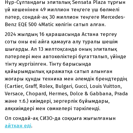
Нұр-Сұлтандағы элиталық Sensata Plaza тұрғын
үй кешенінен 49 миллион теңгеге үш бөлмелі
пәтер, сондай-ақ 30 миллион теңгеге Mercedes-
Benz EQE 500 4Matic көлігін сатып алған.
2024 жылдың 16 қарашасында Астана тергеу
соты оны екі айға қамауға алу туралы шешім
шығарды. Ал 13 желтоқсанда оның элиталық
пәтерлері мен автокөліктері бұғатталып, үйінде
тінту жүргізілген. Тінту барысында
қайырымдылық қаражатқа сатып алынған
жоғары құнды техника мен әлемдік брендтердің
(Cartier, Graff, Rolex, Bulgari, Gucci, Louis Vuitton,
Versace, Chopard, Hermes, Dolce & Gabbana, Prada
және т.б.) киімдері, зергерлік бұйымдары,
аяқкиімдері мен сөмкелері тәркіленді.
Ол сондай-ақ СИЗО-да соққыға жығылғанын
айтқан еді
.