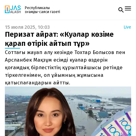
Республикалық
қоғамдық-саяси газеті
15 июля 2025, 10:03
Live
Жаңалықтар
Перизат Қайрат: «Куәлар көзіме
Спорт
Газетке жазылу
Live
қарап өтірік айтып тұр»
PDF форматтағы газетті ай сайын электронды
Руханият
Соттағы жауап алу кезінде Тохтар Болысов пен
поштаңызға алып отырыңыз. Жаңа нөмір
Аймақ
шыққан сәтте сізге бірден жіберіледі. Тек email
Арсланбек Мақзұм есімді куәлар өздерін
Архив
енгізіңіз, біз қалғанын өзіміз жібереміз.
Заң және тәртіп
қоғамдық бірлестіктің құрылтайшысы ретінде
тіркелгенімен, ол ұйымның жұмысына
Редакциямен байланыс
қатыспағандарын айтты.
+7 708 604 51 06
Жарнама бөлімі
+7 701 220 64 52
Пошта
zhasalash100@gmail.com