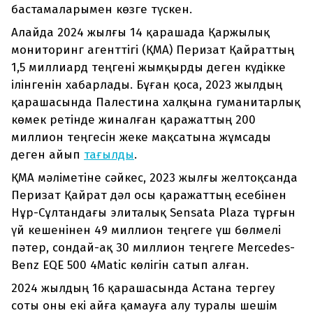
бастамаларымен көзге түскен.
Алайда 2024 жылғы 14 қарашада Қаржылық
мониторинг агенттігі (ҚМА) Перизат Қайраттың
1,5 миллиард теңгені жымқырды деген күдікке
ілінгенін хабарлады. Бұған қоса, 2023 жылдың
қарашасында Палестина халқына гуманитарлық
көмек ретінде жиналған қаражаттың 200
миллион теңгесін жеке мақсатына жұмсады
деген айып
тағылды
.
ҚМА мәліметіне сәйкес, 2023 жылғы желтоқсанда
Перизат Қайрат дәл осы қаражаттың есебінен
Нұр-Сұлтандағы элиталық Sensata Plaza тұрғын
үй кешенінен 49 миллион теңгеге үш бөлмелі
пәтер, сондай-ақ 30 миллион теңгеге Mercedes-
Benz EQE 500 4Matic көлігін сатып алған.
2024 жылдың 16 қарашасында Астана тергеу
соты оны екі айға қамауға алу туралы шешім