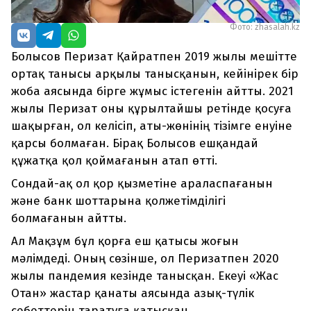
Фото: zhasalah.kz
Болысов Перизат Қайратпен 2019 жылы мешітте
ортақ танысы арқылы танысқанын, кейінірек бір
жоба аясында бірге жұмыс істегенін айтты. 2021
жылы Перизат оны құрылтайшы ретінде қосуға
шақырған, ол келісіп, аты-жөнінің тізімге енуіне
қарсы болмаған. Бірақ Болысов ешқандай
құжатқа қол қоймағанын атап өтті.
Сондай-ақ ол қор қызметіне араласпағанын
және банк шоттарына қолжетімділігі
болмағанын айтты.
Ал Мақзұм бұл қорға еш қатысы жоғын
мәлімдеді. Оның сөзінше, ол Перизатпен 2020
жылы пандемия кезінде танысқан. Екеуі «Жас
Отан» жастар қанаты аясында азық-түлік
себеттерін таратуға қатысқан.