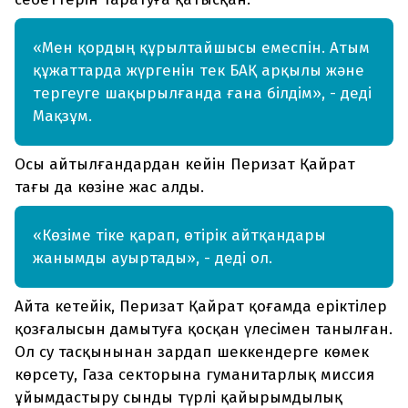
«Мен қордың құрылтайшысы емеспін. Атым
құжаттарда жүргенін тек БАҚ арқылы және
тергеуге шақырылғанда ғана білдім», - деді
Мақзұм.
Осы айтылғандардан кейін Перизат Қайрат
тағы да көзіне жас алды.
«Көзіме тіке қарап, өтірік айтқандары
жанымды ауыртады», - деді ол.
Айта кетейік, Перизат Қайрат қоғамда еріктілер
қозғалысын дамытуға қосқан үлесімен танылған.
Ол су тасқынынан зардап шеккендерге көмек
көрсету, Газа секторына гуманитарлық миссия
ұйымдастыру сынды түрлі қайырымдылық