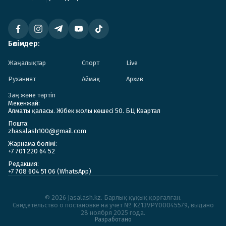
Бөлімдер:
Жаңалықтар
Спорт
Live
Руханият
Аймақ
Архив
Заң және тәртіп
Мекенжай:
Алматы қаласы. Жібек жолы көшесі 50. БЦ Квартал
Пошта:
zhasalash100@gmail.com
Жарнама бөлімі:
+7 701 220 64 52
Редакция:
+7 708 604 51 06 (WhatsApp)
© 2026 Jasalash.kz. Барлық құқық қорғалған.
Cвидетельство о постановке на учет № KZ13VPY00045579, выдано
28 ноября 2025 года.
Разработано