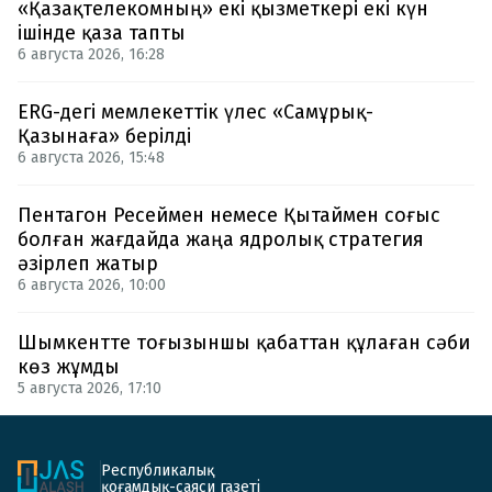
«Қазақтелекомның» екі қызметкері екі күн
ішінде қаза тапты
6 августа 2026, 16:28
ERG-дегі мемлекеттік үлес «Самұрық-
Қазынаға» берілді
6 августа 2026, 15:48
Пентагон Ресеймен немесе Қытаймен соғыс
болған жағдайда жаңа ядролық стратегия
әзірлеп жатыр
6 августа 2026, 10:00
Шымкентте тоғызыншы қабаттан құлаған сәби
көз жұмды
5 августа 2026, 17:10
Республикалық
қоғамдық-саяси газеті