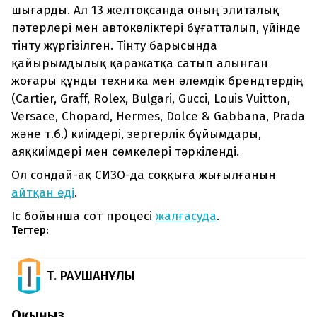
шығарды. Ал 13 желтоқсанда оның элиталық
пәтерлері мен автокөліктері бұғатталып, үйінде
тінту жүргізілген. Тінту барысында
қайырымдылық қаражатқа сатып алынған
жоғары құнды техника мен әлемдік брендтердің
(Cartier, Graff, Rolex, Bulgari, Gucci, Louis Vuitton,
Versace, Chopard, Hermes, Dolce & Gabbana, Prada
және т.б.) киімдері, зергерлік бұйымдары,
аяқкиімдері мен сөмкелері тәркіленді.
Ол сондай-ақ СИЗО-да соққыға жығылғанын
айтқан еді
.
Іс бойынша сот процесі
жалғасуда
.
Тегтер:
Т. РАУШАНҰЛЫ
Оқыңыз