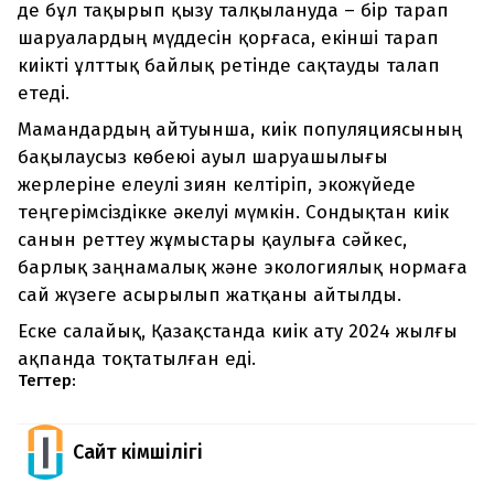
де бұл тақырып қызу талқылануда – бір тарап
шаруалардың мүддесін қорғаса, екінші тарап
киікті ұлттық байлық ретінде сақтауды талап
етеді.
Мамандардың айтуынша, киік популяциясының
бақылаусыз көбеюі ауыл шаруашылығы
жерлеріне елеулі зиян келтіріп, экожүйеде
теңгерімсіздікке әкелуі мүмкін. Сондықтан киік
санын реттеу жұмыстары қаулыға сәйкес,
барлық заңнамалық және экологиялық нормаға
сай жүзеге асырылып жатқаны айтылды.
Еске салайық, Қазақстанда киік ату 2024 жылғы
ақпанда тоқтатылған еді.
Тегтер:
Сайт Әкімшілігі