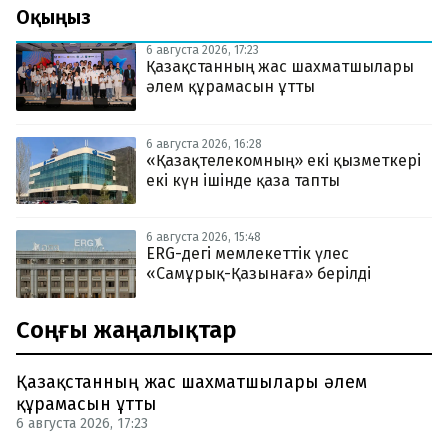
Оқыңыз
6 августа 2026, 17:23
Қазақстанның жас шахматшылары
әлем құрамасын ұтты
6 августа 2026, 16:28
«Қазақтелекомның» екі қызметкері
екі күн ішінде қаза тапты
6 августа 2026, 15:48
ERG-дегі мемлекеттік үлес
«Самұрық-Қазынаға» берілді
Соңғы жаңалықтар
Қазақстанның жас шахматшылары әлем
құрамасын ұтты
6 августа 2026, 17:23