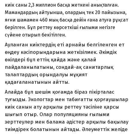
киік саны 2,3 миллион басқа жеткені анықталған.
Мамандардың айтуынша, олардың тек 20 пайызына,
яғни шамамен 460 мың басқа дейін ғана атуға рұқсат
берілген. Бұл реттеу көрсеткіші ғылыми негізге
сүйене отырып бекітілген.
Ауланған киіктердің еті арнайы белгіленген ет
өңдеу кәсіпорындарына жеткізілмек. Әкімдік
өкілдері бұл еттің қайда және қалай
пайдаланылатыны, сондай-ақ санитарлық
талаптардың орындалуы мұқият
қадағаланатынын айтты.
Алайда бұл шешім қоғамда біраз пікірталас
туғызды. Экологтар мен табиғатты қорғаушылар
киік санын ату арқылы реттеу тәсіліне қарсы
шығып отыр. Олар популяцияны ғылыми
зерттеулер мен балама әдістер арқылы бақылау
тиімдірек болатынын айтады. Әлеуметтік желіде