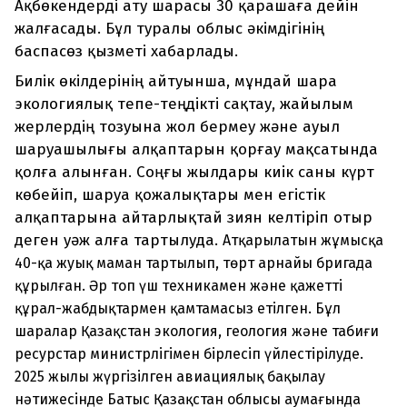
Ақбөкендерді ату шарасы 30 қарашаға дейін
жалғасады. Бұл туралы облыс әкімдігінің
баспасөз қызметі хабарлады.
Билік өкілдерінің айтуынша, мұндай шара
экологиялық тепе-теңдікті сақтау, жайылым
жерлердің тозуына жол бермеу және ауыл
шаруашылығы алқаптарын қорғау мақсатында
қолға алынған. Соңғы жылдары киік саны күрт
көбейіп, шаруа қожалықтары мен егістік
алқаптарына айтарлықтай зиян келтіріп отыр
деген уәж алға тартылуда.
Атқарылатын жұмысқа
40-қа жуық маман тартылып, төрт арнайы бригада
құрылған. Әр топ үш техникамен және қажетті
құрал-жабдықтармен қамтамасыз етілген. Бұл
шаралар Қазақстан экология, геология және табиғи
ресурстар министрлігімен бірлесіп үйлестірілуде.
2025 жылы жүргізілген авиациялық бақылау
нәтижесінде Батыс Қазақстан облысы аумағында