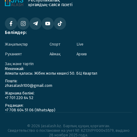
Республикалық
қоғамдық-саяси газеті
Бөлімдер:
Жаңалықтар
Спорт
Live
Руханият
Аймақ
Архив
Заң және тәртіп
Мекенжай:
Алматы қаласы. Жібек жолы көшесі 50. БЦ Квартал
Пошта:
zhasalash100@gmail.com
Жарнама бөлімі:
+7 701 220 64 52
Редакция:
+7 708 604 51 06 (WhatsApp)
© 2026 Jasalash.kz. Барлық құқық қорғалған.
Cвидетельство о постановке на учет № KZ13VPY00045579, выдано
28 ноября 2025 года.