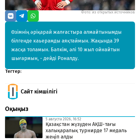
Фото: из открытых источников
Өзімнің әріқарай жалғастыра алмайтынымды
білгенде каьерамды аяқтаймын. Жақында 39
жасқа толамын. Бәлкім, әлі 10 жыл ойнайтын
шығармын, - дейді Роналду.
Тегтер:
Сайт Әкімшілігі
Оқыңыз
5 августа 2026, 16:52
Қазақстан жүзуден АҚШ-тағы
халықаралық турнирде 17 медаль
жеңіп алды