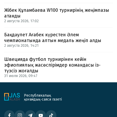
Жібек Құламбаева W100 турнирінің жеңімпазы
атанды
2 августа 2026, 17:02
Бақдәулет Ағабек күрестен Әлем
чемпионатында алтын медаль жеңіп алды
2 августа 2026, 14:21
Швецияда футбол турнирінен кейін
эфиопиялық жасөспірімдер командасы із-
түзсіз жоғалды
31 июля 2026, 09:47
Республикалық
қоғамдық-саяси газеті