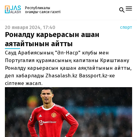
Республикалық
қоғамдық-саяси газеті
20 января 2024, 17:40
спорт
Жаңалықтар
Роналду карьерасын қашан
Спорт
Газетке жазылу
Live
аяқтайтынын айтты
PDF форматтағы газетті ай сайын электронды
Руханият
Сауд Арабиясының "Әл-Наср" клубы мен
поштаңызға алып отырыңыз. Жаңа нөмір
Аймақ
шыққан сәтте сізге бірден жіберіледі. Тек email
Португалия құрамасының капитаны Криштиану
Архив
енгізіңіз, біз қалғанын өзіміз жібереміз.
Заң және тәртіп
Роналду карьерасын қашан аяқтайтынын айтты,
деп хабарлады Zhasalash.kz Bassport.kz-ке
Редакциямен байланыс
сілтеме жасап.
+7 708 604 51 06
Жарнама бөлімі
+7 701 220 64 52
Пошта
zhasalash100@gmail.com