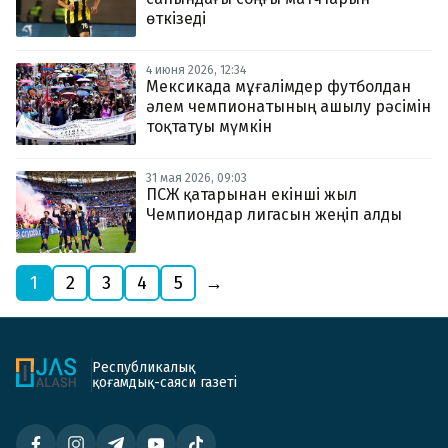
өткізеді
4 июня 2026, 12:34
Мексикада мұғалімдер футболдан
әлем чемпионатының ашылу рәсімін
тоқтатуы мүмкін
31 мая 2026, 09:03
ПСЖ қатарынан екінші жыл
Чемпиондар лигасын жеңіп алды
1
2
3
4
5
→
Республикалық
қоғамдық-саяси газеті