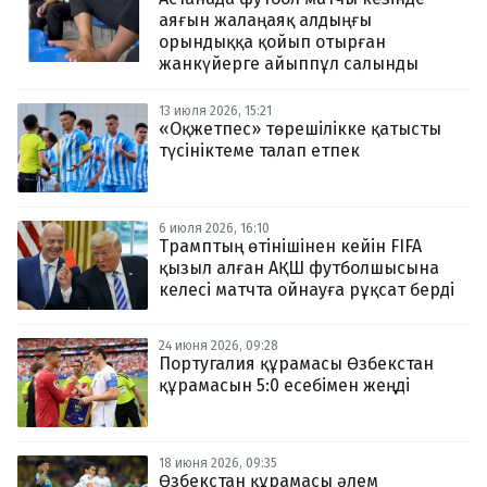
аяғын жалаңаяқ алдыңғы
орындыққа қойып отырған
жанкүйерге айыппұл салынды
13 июля 2026, 15:21
«Оқжетпес» төрешілікке қатысты
түсініктеме талап етпек
6 июля 2026, 16:10
Трамптың өтінішінен кейін FIFA
қызыл алған АҚШ футболшысына
келесі матчта ойнауға рұқсат берді
24 июня 2026, 09:28
Португалия құрамасы Өзбекстан
құрамасын 5:0 есебімен жеңді
18 июня 2026, 09:35
Өзбекстан құрамасы әлем