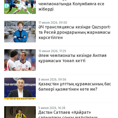
чемпионатында Колумбияға есе
жіберді
17 июня 2026, 09:00
ӘЧ трансляциясы кезінде Qazsport-
та Ресей дрондарының жарнамасы
көрсетілген
13 июня 2026, 17:29
Әлем чемпионаты кезінде Англия
құрамасын тонап кетті
8 июня 2026, 09:06
Қазақстан ұлттық құрамасының бас
бапкері қызметінен кете ме?
5 июня 2026, 16:38
Дастан Сатпаев «Қайрат»
сапындағы соңғы матчтарын