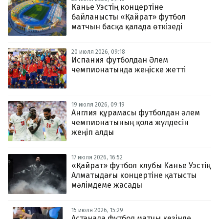
Канье Уэстің концертіне
байланысты «Қайрат» футбол
матчын басқа қалада өткізеді
20 июля 2026, 09:18
Испания футболдан Әлем
чемпионатында жеңіске жетті
19 июля 2026, 09:19
Англия құрамасы футболдан әлем
чемпионатының қола жүлдесін
жеңіп алды
17 июля 2026, 16:52
«Қайрат» футбол клубы Канье Уэстің
Алматыдағы концертіне қатысты
мәлімдеме жасады
15 июля 2026, 15:29
Астанада футбол матчы кезінде