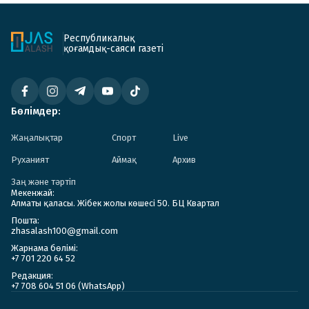
Республикалық
қоғамдық-саяси газеті
Бөлімдер:
Жаңалықтар
Спорт
Live
Руханият
Аймақ
Архив
Заң және тәртіп
Мекенжай:
Алматы қаласы. Жібек жолы көшесі 50. БЦ Квартал
Пошта:
zhasalash100@gmail.com
Жарнама бөлімі:
+7 701 220 64 52
Редакция:
+7 708 604 51 06 (WhatsApp)