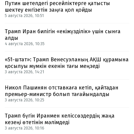
Путин шетелдегі ресейліктерге қатысты
шектеу енгізетін заңға қол қойды
5 августа 2026, 10:51
Трамп Иран билігін «екіжүзділік» үшін сынға
алды
4 августа 2026, 10:35
«51-штат»: Трамп Венесуэланың АҚШ құрамына
қосылуы мүмкін екенін тағы меңзеді
3 августа 2026, 14:21
Никол Пашинян отставкаға кетіп, қайтадан
премьер-министр болып тағайындалды
3 августа 2026, 10:25
Трамп бүгін Иранмен келіссөздердің жаңа
кезеңі өтетінін мәлімдеді
3 августа 2026, 10:16