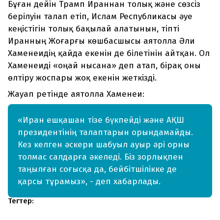
Бұған дейін Трамп Ираннан толық және сөзсіз
берілуін талап етіп, Ислам Республикасы әуе
кеңістігін толық бақылай алатынын, тіпті
Иранның Жоғарғы көшбасшысы аятолла Әли
Хаменеидің қайда екенін де білетінін айтқан. Ол
Хаменеиді «оңай нысана» деп атап, бірақ оны
өлтіру жоспары жоқ екенін жеткізді.
Жауап ретінде аятолла Хаменеи:
«Иран ешқашан тізе бүкпейді және АҚШ
президентінің талаптарын орындамайды.
Кез келген әскери шабуыл ауыр әрі орны
толмас салдарға әкеледі. Біз зорлықпен
таңылған соғысқа да, бейбітшілікке де
қарсы тұрамыз», - деп хабарлады.
Тегтер: