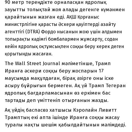
90 метр тереңдікте орналасқан ядролық
зауытты толықтай жоя алады дегенге күмәнмен
қарайтынын жазған еді.
АҚШ Қорғаныс
министрлігіне қарасты Әскери қауіптерді азайту
агенттігі (DTRA) Фордо нысанын жою үшін алдымен
топырақты кәдімгі бомбалармен жұмсарту, содан
кейін ядролық оқтұмсықпен соққы беру керек деген
қорытынды жасаған.
The Wall Street Journal мәліметінше, Трамп
Иранға әскери соққы беру жоспарын 17
маусымда мақұлдаған, бірақ әзірге оны іске
асыру бұйрығын бермеген. Ақ үй Трамп Тегеран
ядролық бағдарламасынан өз еркімен бас
тартады деп үміттеніп отырғанын жазды.
Ақ үйдің баспасөз хатшысы Кэролайн Ливитт
Трамптың екі апта ішінде Иранға соққы жасау
туралы нақты шешім қабылдайтынын мәлімдеді.