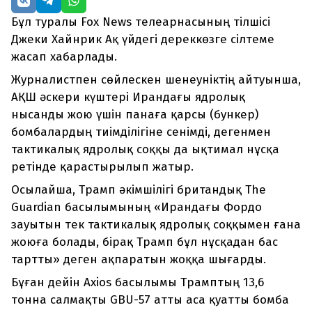
Бұл туралы Fox News телеарнасының тілшісі
Джеки Хайнрик Ақ үйдегі дереккөзге сілтеме
жасап хабарлады.
Журналистпен сөйлескен шенеуніктің айтуынша,
АҚШ әскери күштері Ирандағы ядролық
нысанды жою үшін панаға қарсы (бункер)
бомбалардың тиімділігіне сенімді, дегенмен
тактикалық ядролық соққы да ықтимал нұсқа
ретінде қарастырылып жатыр.
Осылайша, Трамп әкімшілігі британдық The
Guardian басылымының «Ирандағы Фордо
зауытын тек тактикалық ядролық соққымен ғана
жоюға болады, бірақ Трамп бұл нұсқадан бас
тартты» деген ақпаратын жоққа шығарды.
Бұған дейін Axios басылымы Трамптың 13,6
тонна салмақты GBU-57 атты аса қуатты бомба