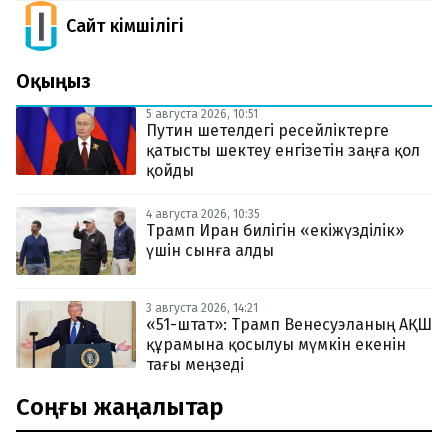
Сайт Әкімшілігі
Оқыңыз
5 августа 2026, 10:51
Путин шетелдегі ресейліктерге
қатысты шектеу енгізетін заңға қол
қойды
4 августа 2026, 10:35
Трамп Иран билігін «екіжүзділік»
үшін сынға алды
3 августа 2026, 14:21
«51-штат»: Трамп Венесуэланың АҚШ
құрамына қосылуы мүмкін екенін
тағы меңзеді
Соңғы жаңалықтар