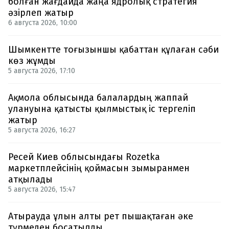
болған жағдайда жаңа ядролық стратегия
әзірлеп жатыр
6 августа 2026, 10:00
Шымкентте тоғызыншы қабаттан құлаған сәби
көз жұмды
5 августа 2026, 17:10
Ақмола облысында балалардың жаппай
улануына қатысты қылмыстық іс тергеліп
жатыр
5 августа 2026, 16:27
Ресей Киев облысындағы Rozetka
маркетплейсінің қоймасын зымыранмен
атқылады
5 августа 2026, 15:47
Атырауда ұлын алты рет пышақтаған әке
түрмеден босатылды