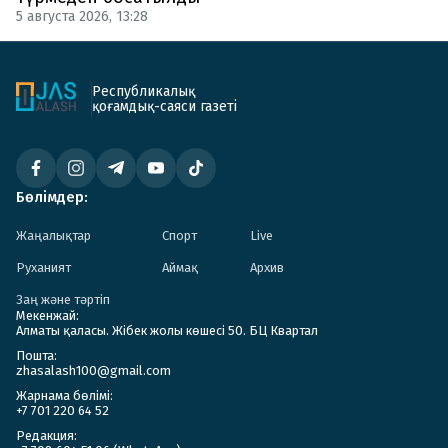
5 августа 2026, 13:28
Республикалық
қоғамдық-саяси газеті
Бөлімдер:
Жаңалықтар
Спорт
Live
Руханият
Аймақ
Архив
Заң және тәртіп
Мекенжай:
Алматы қаласы. Жібек жолы көшесі 50. БЦ Квартал
Пошта:
zhasalash100@gmail.com
Жарнама бөлімі:
+7 701 220 64 52
Редакция: