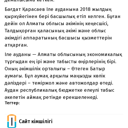
Бағдат Қарасаев Іле ауданына 2018 жылдың
қыркүйегінен бері басшылық етіп келген. Бұған
дейін ол Алматы облысы әкімінің кеңесшісі,
Талдықорған қаласының әкімі және облыс
әкімдігі аппаратының басшысы қызметтерін
атқарған.
Іле ауданы — Алматы облысының экономикалық
тұрғыдан ең ірі және табысты өңірлерінің бірі.
Оның әкімшілік орталығы – Өтеген Батыр
аумағы. Бұл аумақ арқылы маңызды көлік
дәліздері – теміржол және автожолдар өтеді.
Аудан республикалық бюджетке елеулі табыс
әкелетін аймақ ретінде ерекшеленеді.
Тегтер:
Сайт Әкімшілігі