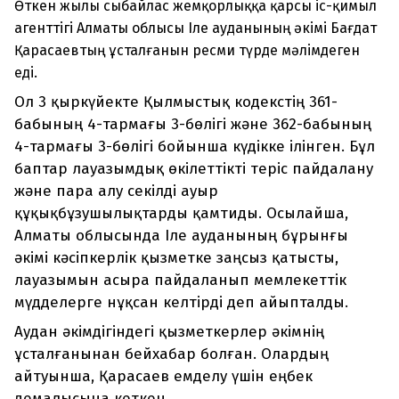
Өткен жылы сыбайлас жемқорлыққа қарсы іс-қимыл
агенттігі Алматы облысы Іле ауданының әкімі Бағдат
Қарасаевтың ұсталғанын ресми түрде мәлімдеген
еді.
Ол 3 қыркүйекте Қылмыстық кодекстің 361-
бабының 4-тармағы 3-бөлігі және 362-бабының
4-тармағы 3-бөлігі бойынша күдікке ілінген. Бұл
баптар лауазымдық өкілеттікті теріс пайдалану
және пара алу секілді ауыр
құқықбұзушылықтарды қамтиды. Осылайша,
Алматы облысында Іле ауданының бұрынғы
әкімі кәсіпкерлік қызметке заңсыз қатысты,
лауазымын асыра пайдаланып мемлекеттік
мүдделерге нұқсан келтірді деп айыпталды.
Аудан әкімдігіндегі қызметкерлер әкімнің
ұсталғанынан бейхабар болған. Олардың
айтуынша, Қарасаев емделу үшін еңбек
демалысына кеткен.