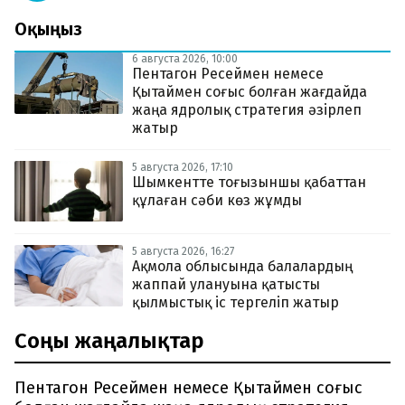
Оқыңыз
6 августа 2026, 10:00
Пентагон Ресеймен немесе
Қытаймен соғыс болған жағдайда
жаңа ядролық стратегия әзірлеп
жатыр
5 августа 2026, 17:10
Шымкентте тоғызыншы қабаттан
құлаған сәби көз жұмды
5 августа 2026, 16:27
Ақмола облысында балалардың
жаппай улануына қатысты
қылмыстық іс тергеліп жатыр
Соңғы жаңалықтар
Пентагон Ресеймен немесе Қытаймен соғыс