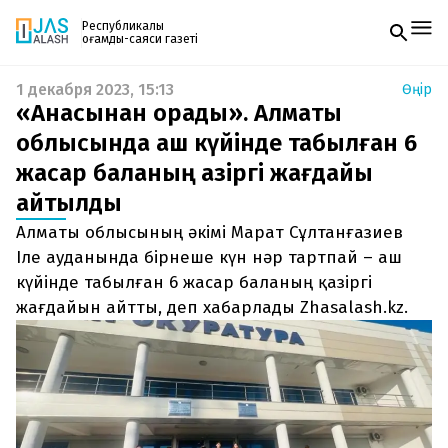
Республикалық
қоғамдық-саяси газеті
1 декабря 2023, 15:13
Өңір
Жаңалықтар
«Анасынан қорқады». Алматы
Спорт
Газетке жазылу
Live
облысында аш күйінде табылған 6
PDF форматтағы газетті ай сайын электронды
Руханият
жасар баланың қазіргі жағдайы
поштаңызға алып отырыңыз. Жаңа нөмір
Аймақ
шыққан сәтте сізге бірден жіберіледі. Тек email
Архив
айтылды
енгізіңіз, біз қалғанын өзіміз жібереміз.
Заң және тәртіп
Алматы облысының әкімі Марат Сұлтанғазиев
Іле ауданында бірнеше күн нәр тартпай – аш
Редакциямен байланыс
+7 708 604 51 06
күйінде табылған 6 жасар баланың қазіргі
Жарнама бөлімі
жағдайын айтты, деп хабарлады Zhasalash.kz.
+7 701 220 64 52
Пошта
zhasalash100@gmail.com