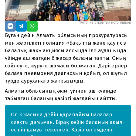
Фото: из открытых источников
Бұған дейін Алматы облысының прокуратурасы
мен жергілікті полиция «Бақытты және қауіпсіз
балалық шақ» акциясы аясында Іле ауданында
үйінде аш жатқан 6 жасар баланы тапты. Оның
сөйлеуге, жүруге шамасы болмаған. Дәрігерлер
балаға пневмония диагнозын қойып, ол шұғыл
түрде ауруханаға жатқызылды.
Алматы облысының әкімі үйінен аш күйінде
табылған баланың қазіргі жағдайын айтты.
Ол 3 жасына дейін қарапайым балалар
сияқты дамыған. Бірақ кейін баланың ақыл-
есінің дамуы тежелген. Қазір ол емделіп