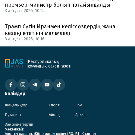
премьер-министр болып тағайындалды
3 августа 2026, 10:25
Трамп бүгін Иранмен келіссөздердің жаңа
кезеңі өтетінін мәлімдеді
3 августа 2026, 10:16
Республикалық
қоғамдық-саяси газеті
Бөлімдер:
Жаңалықтар
Спорт
Live
Руханият
Аймақ
Архив
Заң және тәртіп
Мекенжай:
Алматы қаласы. Жібек жолы көшесі 50. БЦ Квартал