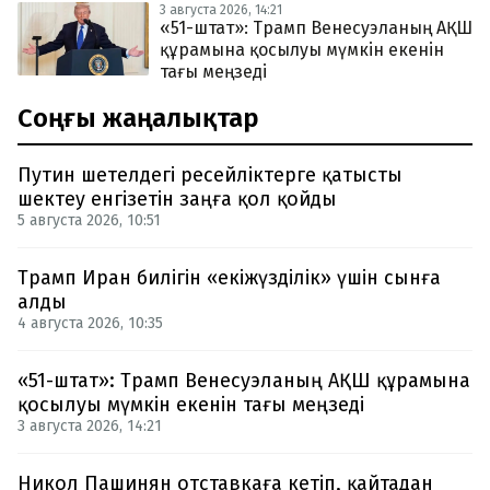
3 августа 2026, 14:21
«51-штат»: Трамп Венесуэланың АҚШ
құрамына қосылуы мүмкін екенін
тағы меңзеді
Соңғы жаңалықтар
Путин шетелдегі ресейліктерге қатысты
шектеу енгізетін заңға қол қойды
5 августа 2026, 10:51
Трамп Иран билігін «екіжүзділік» үшін сынға
алды
4 августа 2026, 10:35
«51-штат»: Трамп Венесуэланың АҚШ құрамына
қосылуы мүмкін екенін тағы меңзеді
3 августа 2026, 14:21
Никол Пашинян отставкаға кетіп, қайтадан