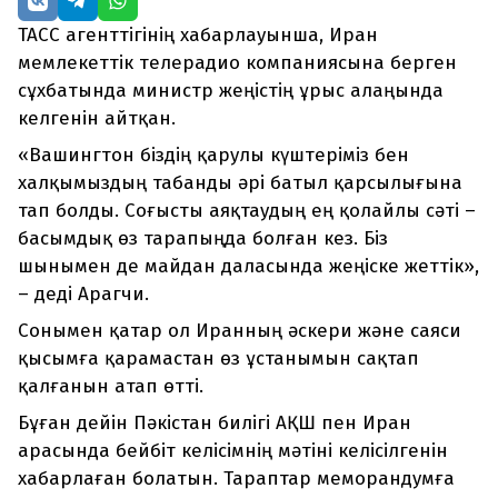
ТАСС агенттігінің хабарлауынша, Иран
мемлекеттік телерадио компаниясына берген
сұхбатында министр жеңістің ұрыс алаңында
келгенін айтқан.
«Вашингтон біздің қарулы күштеріміз бен
халқымыздың табанды әрі батыл қарсылығына
тап болды. Соғысты аяқтаудың ең қолайлы сәті –
басымдық өз тарапыңда болған кез. Біз
шынымен де майдан даласында жеңіске жеттік»,
– деді Арагчи.
Сонымен қатар ол Иранның әскери және саяси
қысымға қарамастан өз ұстанымын сақтап
қалғанын атап өтті.
Бұған дейін Пәкістан билігі АҚШ пен Иран
арасында бейбіт келісімнің мәтіні келісілгенін
хабарлаған болатын. Тараптар меморандумға