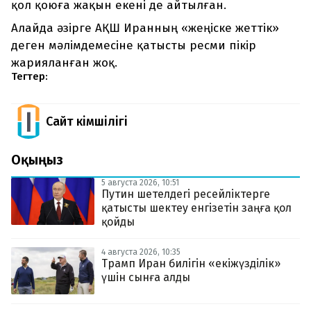
қол қоюға жақын екені де айтылған.
Алайда әзірге АҚШ Иранның «жеңіске жеттік»
деген мәлімдемесіне қатысты ресми пікір
жарияланған жоқ.
Тегтер:
Сайт Әкімшілігі
Оқыңыз
5 августа 2026, 10:51
Путин шетелдегі ресейліктерге
қатысты шектеу енгізетін заңға қол
қойды
4 августа 2026, 10:35
Трамп Иран билігін «екіжүзділік»
үшін сынға алды