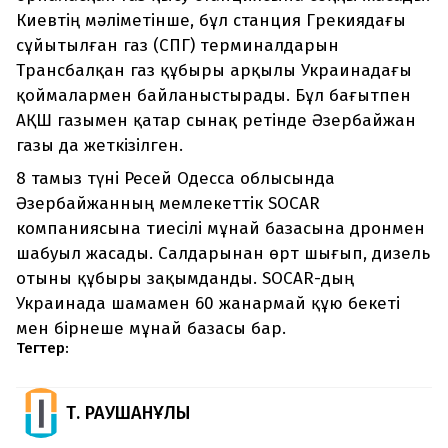
Киевтің мәліметінше, бұл станция Грекиядағы
сұйытылған газ (СПГ) терминалдарын
Трансбалқан газ құбыры арқылы Украинадағы
қоймалармен байланыстырады. Бұл бағытпен
АҚШ газымен қатар сынақ ретінде Әзербайжан
газы да жеткізілген.
8 тамыз түні Ресей Одесса облысында
Әзербайжанның мемлекеттік SOCAR
компаниясына тиесілі мұнай базасына дронмен
шабуыл жасады. Салдарынан өрт шығып, дизель
отыны құбыры зақымданды. SOCAR-дың
Украинада шамамен 60 жанармай құю бекеті
мен бірнеше мұнай базасы бар.
Тегтер:
Т. РАУШАНҰЛЫ