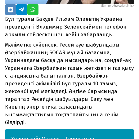
Фото: zhasalash.kz
Бұл туралы Бакуде Ильхам Әлиевтің Украина
президенті Владимир Зеленскиймен телефон
арқылы сөйлескеннен кейін хабарланды.
Мәліметке сүйенсек, Ресей әуе шабуылдары
Әзербайжанның SOCAR мұнай базасына,
Украинадағы басқа да нысандарына, сондай-ақ
Украинаға Әзербайжан газын жеткізетін газ қысу
станциясына бағытталған. Әзербайжан
президенті әкімшілігі бұл туралы 10 тамыз,
жексенбі күні мәлімдеді. Әңгіме барысында
тараптар Ресейдің шабуылдары Баку мен
Киевтің энергетика саласындағы
ынтымақтастығын тоқтатпайтынына сенім
білдірді.
Зеленский: Мәскеу – Еуропаның