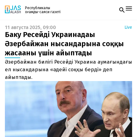
Республикалық
қоғамдық-саяси газеті
11 августа 2025, 09:00
Live
Жаңалықтар
Баку Ресейді Украинадағы
Спорт
Газетке жазылу
Live
Әзербайжан нысандарына соққы
PDF форматтағы газетті ай сайын электронды
Руханият
жасағаны үшін айыптады
поштаңызға алып отырыңыз. Жаңа нөмір
Аймақ
шыққан сәтте сізге бірден жіберіледі. Тек email
Архив
Әзербайжан билігі Ресейді Украина аумағындағы
енгізіңіз, біз қалғанын өзіміз жібереміз.
Заң және тәртіп
ел нысандарына «әдейі соққы берді» деп
айыптады.
Редакциямен байланыс
+7 708 604 51 06
Жарнама бөлімі
+7 701 220 64 52
Пошта
zhasalash100@gmail.com