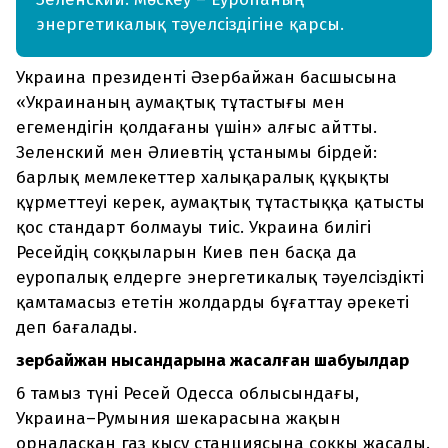
энергетикалық тәуелсіздігіне қарсы.
Украина президенті Әзербайжан басшысына
«Украинаның аумақтық тұтастығы мен
егемендігін қолдағаны үшін» алғыс айтты.
Зеленский мен Әлиевтің ұстанымы бірдей:
барлық мемлекеттер халықаралық құқықты
құрметтеуі керек, аумақтық тұтастыққа қатысты
қос стандарт болмауы тиіс. Украина билігі
Ресейдің соққыларын Киев пен басқа да
еуропалық елдерге энергетикалық тәуелсіздікті
қамтамасыз ететін жолдарды бұғаттау әрекеті
деп бағалады.
Әзербайжан нысандарына жасалған шабуылдар
6 тамыз түні Ресей Одесса облысындағы,
Украина–Румыния шекарасына жақын
орналасқан газ қысу станциясына соққы жасады.