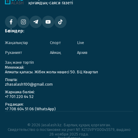
қоғамдық-саяси газеті
Бөлімдер:
Жаңалықтар
Спорт
Live
Руханият
Аймақ
Архив
Заң және тәртіп
Мекенжай:
Алматы қаласы. Жібек жолы көшесі 50. БЦ Квартал
Пошта:
zhasalash100@gmail.com
Жарнама бөлімі:
+7 701 220 64 52
Редакция:
+7 708 604 51 06 (WhatsApp)
© 2026 Jasalash.kz. Барлық құқық қорғалған.
Cвидетельство о постановке на учет № KZ13VPY00045579, выдано
28 ноября 2025 года.