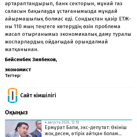
әртараптандырып, банк секторын, мұнай газ
саласын бақылауда ұстағанымызда мұндай
айырмашылық болмас еді. Сондықтан қазір ЕТЖ-
ны 110 мың теңгеге көтерудің өзін проблема
жасап отырғанымыз экономикалық даму туралы
жоспарлардың ойдағыдай орындалмай
жатқанынан.
Бейсенбек Зиябеков,
экономист
Тегтер:
Сайт Әкімшілігі
Оқыңыз
4 августа 2026, 12:10
Ермұрат Бапи, экс-депутат: Өкініш
жоқ десем, өтірік айтқан болам...