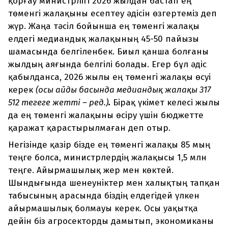
қорғау министрлігі 2026 жылдан бастап ең
төменгі жалақыны есептеу әдісін өзгертеміз деп
жүр. Жаңа тәсіл бойынша ең төменгі жалақы
елдегі медиандық жалақының 45-50 пайызы
шамасында белгіленбек. Биыл қанша болғаны
жылдың аяғында белгілі болады. Егер бұл әдіс
қабылданса, 2026 жылы ең төменгі жалақы өсуі
керек
(осы айдың басында медиандық жалақы 317
512 теңгеге жетті – ред.)
.
Бірақ үкімет келесі жылы
да ең төменгі жалақыны өсіру үшін бюджетте
қаражат қарастырылмаған деп отыр.
Негізінде қазір бізде ең төменгі жалақы 85 мың
теңге болса, министрлердің жалақысы 1,5 млн
теңге. Айырмашылық жер мен көктей.
Шындығында шенеуніктер мен халықтың тапқан
табысының арасында біздің елдегідей үлкен
айырмашылық болмауы керек. Осы уақытқа
дейін біз агросекторды дамытып, экономиканы