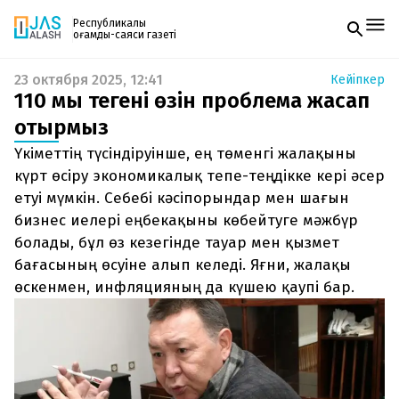
Республикалық
қоғамдық-саяси газеті
23 октября 2025, 12:41
Кейіпкер
Жаңалықтар
110 мың теңгенің өзін проблема жасап
Спорт
Газетке жазылу
Live
отырмыз
PDF форматтағы газетті ай сайын электронды
Руханият
Үкіметтің түсіндіруінше, ең төменгі жалақыны
поштаңызға алып отырыңыз. Жаңа нөмір
Аймақ
шыққан сәтте сізге бірден жіберіледі. Тек email
күрт өсіру экономикалық тепе-теңдікке кері әсер
Архив
енгізіңіз, біз қалғанын өзіміз жібереміз.
Заң және тәртіп
етуі мүмкін. Себебі кәсіпорындар мен шағын
бизнес иелері еңбекақыны көбейтуге мәжбүр
Редакциямен байланыс
болады, бұл өз кезегінде тауар мен қызмет
+7 708 604 51 06
бағасының өсуіне алып келеді. Яғни, жалақы
Жарнама бөлімі
+7 701 220 64 52
өскенмен, инфляцияның да күшею қаупі бар.
Пошта
zhasalash100@gmail.com