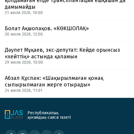
қолдамаған елде трансплантация ешқашан да
дамымайды
31 июля 2026, 10:00
Болат Ақшолақов. «КӨКШОЛАҚ»
30 июля 2026, 12:00
Дәулет Мұқаев, экс-депутат: Кейде орынсыз
«хейттің» астында қаламын
29 июля 2026, 10:00
Абзал Құспан: «Шақырылмаған қонақ
сыпырылмаған жерге отырады»
24 июля 2026, 11:01
Республикалық
қоғамдық-саяси газеті