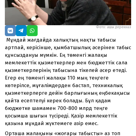
Фото: ашық дереккөз
Мұндай жағдайда халықтың нақты табысы
артпай, керісінше, қымбатшылық әсерінен табыс
құнсыздануы мүмкін. Ең төменгі жалақы
мемлекеттік қызметкерлер мен бюджеттік сала
қызметкерлерінің табысына тікелей әсер етеді.
Егер ең төменгі жалақы 110 мың теңгеге
көтерілсе, мұғалімдерден бастап, техникалық
қызметкерлерге дейін барлығының еңбекақысы
қайта есептелуі керек болады. Бұл қадам
бюджетке шамамен 700-800 млрд теңге
қосымша шығын түсіреді. Қазір мемлекеттік
қазына мұндай жүктемеге әзір емес.
Орташа жалақыны «жоғары табысты» аз топ