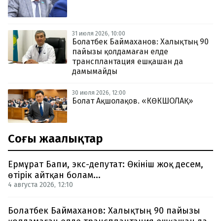
31 июля 2026, 10:00
Болатбек Баймаханов: Халықтың 90
пайызы қолдамаған елде
трансплантация ешқашан да
дамымайды
30 июля 2026, 12:00
Болат Ақшолақов. «КӨКШОЛАҚ»
Соңғы жаңалықтар
Ермұрат Бапи, экс-депутат: Өкініш жоқ десем,
өтірік айтқан болам...
4 августа 2026, 12:10
Болатбек Баймаханов: Халықтың 90 пайызы