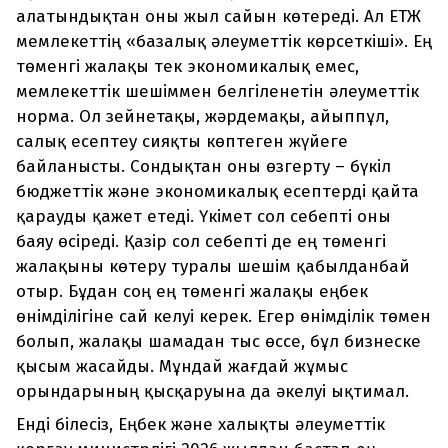
алатындықтан оны жыл сайын көтереді. Ал ЕТЖ
мемлекеттің «базалық әлеуметтік көрсеткіші». Ең
төменгі жалақы тек экономикалық емес,
мемлекеттік шешіммен белгіленетін әлеуметтік
норма. Ол зейнетақы, жәрдемақы, айыппұл,
салық есептеу сияқты көптеген жүйеге
байланысты. Сондықтан оны өзгерту – бүкіл
бюджеттік және экономикалық есептерді қайта
қарауды қажет етеді. Үкімет сол себепті оны
баяу өсіреді. Қазір сол себепті де ең төменгі
жалақыны көтеру туралы шешім қабылданбай
отыр. Бұдан соң ең төменгі жалақы еңбек
өнімділігіне сай келуі керек. Егер өнімділік төмен
болып, жалақы шамадан тыс өссе, бұл бизнеске
қысым жасайды. Мұндай жағдай жұмыс
орындарының қысқаруына да әкелуі ықтимал.
Енді білесіз, Еңбек және халықты әлеуметтік