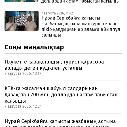
доллардан астам табыстан қағылды
7 августа 2026, 11:42
Нұрай Серікбайға қатысты
жазбаның астына жантүршігерлік
пікір қалдырған ер адамға айыппұл
салынды
Соңғы жаңалықтар
Пхукетте қазақстандық турист қарасора
ұрлады деген күдікпен ұсталды
7 августа 2026, 13:17
КТК-ға жасалған шабуыл салдарынан
Қазақстан 700 млн доллардан астам табыстан
қағылды
7 августа 2026, 12:21
Нұрай Серікбайға қатысты жазбаның астына