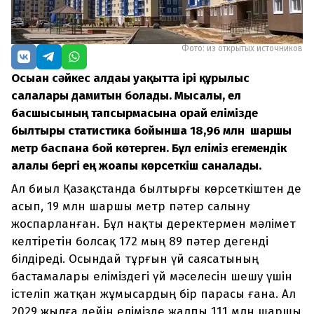
Фото: из открытых источников
Осыған сәйкес алдағы уақытта ірі құрылыс
салалары дамитын болады. Мысалы, ел
басшысының тапсырмасына орай елімізде
былтырғы статистика бойынша 18,96 млн шаршы
метр баспана бой көтерген. Бұл еліміз егемендік
алғалы бергі ең жоғапғы көрсеткіш саналады.
Ал биыл Қазақстанда былтырғы көрсеткіштен де
асып, 19 млн шаршы метр пәтер салыну
жоспарланған. Бұл нақты деректермен мәлімет
келтіретін болсақ 172 мың 89 пәтер дегенді
білдіреді. Осындай тұрғын үй саясатының
бастамалары еліміздегі үй мәселесін шешу үшін
істеліп жатқан жұмысардың бір парасы ғана. Ал
2029 жылға дейін елімізде жалпы 111 млн шаршы