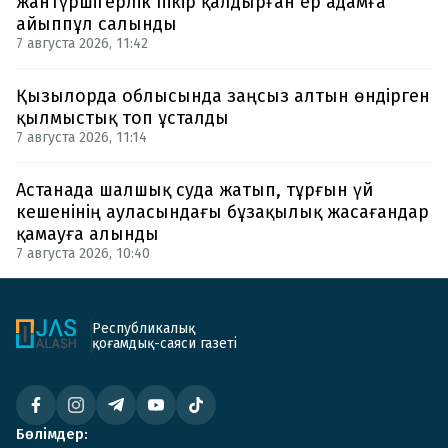
жантүршігерлік пікір қалдырған ер адамға
айыппұл салынды
7 августа 2026, 11:42
Қызылорда облысында заңсыз алтын өндірген
қылмыстық топ ұсталды
7 августа 2026, 11:14
Астанада шалшық суда жатып, тұрғын үй
кешенінің ауласындағы бұзақылық жасағандар
қамауға алынды
7 августа 2026, 10:40
Республикалық
қоғамдық-саяси газеті
Бөлімдер: