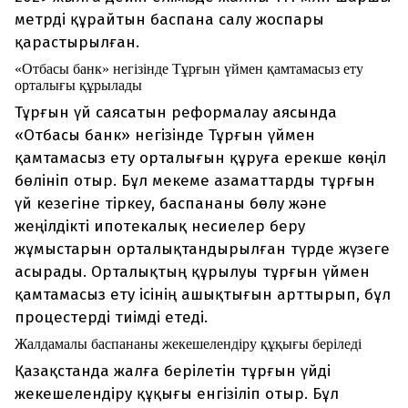
метрді құрайтын баспана салу жоспары
қарастырылған.
«Отбасы банк» негізінде Тұрғын үймен қамтамасыз ету
орталығы құрылады
Тұрғын үй саясатын реформалау аясында
«Отбасы банк» негізінде Тұрғын үймен
қамтамасыз ету орталығын құруға ерекше көңіл
бөлініп отыр. Бұл мекеме азаматтарды тұрғын
үй кезегіне тіркеу, баспананы бөлу және
жеңілдікті ипотекалық несиелер беру
жұмыстарын орталықтандырылған түрде жүзеге
асырады. Орталықтың құрылуы тұрғын үймен
қамтамасыз ету ісінің ашықтығын арттырып, бұл
процестерді тиімді етеді.
Жалдамалы баспананы жекешелендіру құқығы беріледі
Қазақстанда жалға берілетін тұрғын үйді
жекешелендіру құқығы енгізіліп отыр. Бұл