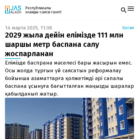
Республикалық
қоғамдық-саяси газеті
14 марта 2025, 11:38
Қоғам
Жаңалықтар
2029 жылға дейін елімізде 111 млн
Спорт
Газетке жазылу
Live
шаршы метр баспана салу
PDF форматтағы газетті ай сайын электронды
Руханият
жоспарланған
поштаңызға алып отырыңыз. Жаңа нөмір
Аймақ
шыққан сәтте сізге бірден жіберіледі. Тек email
Архив
Елімізде баспрана мәселесі бары жасырын емес.
енгізіңіз, біз қалғанын өзіміз жібереміз.
Заң және тәртіп
Осы жолда тұрғын үй саясатын реформалау
бойынша азаматтарға қолжетімді әрі сапалы
Редакциямен байланыс
баспана ұсынуға бағытталған маңызды шаралар
+7 708 604 51 06
Жарнама бөлімі
қабылданып жатыр.
+7 701 220 64 52
Пошта
zhasalash100@gmail.com