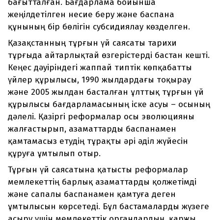
бағытталған. Бағдарлама бойынша
жеңілдетілген несие беру және баспана
құнының бір бөлігін субсидиялау көзделген.
Қазақстанның тұрғын үй саясаты тарихи
тұрғыда айтарлықтай өзгерістерді бастан кешті.
Кеңес дәуіріндегі жаппай типтік көпқабатты
үйлер құрылысы, 1990 жылдардағы тоқырау
және 2005 жылдан басталған ұлттық тұрғын үй
құрылысы бағдарламасының іске асуы – осының
дәлелі. Қазіргі реформалар осы эволюцияны
жалғастырып, азаматтарды баспанамен
қамтамасыз етудің тұрақты әрі әділ жүйесін
құруға ұмтылып отыр.
Тұрғын үй саясатына қатысты реформалар
мемлекеттің барлық азаматтарды қолжетімді
және сапалы баспанамен қамтуға деген
ұмтылысын көрсетеді. Бұл бастамаларды жүзеге
асыру үшін мемлекеттік органдардың, қаржы