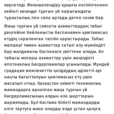
көрсетеді. Жекешелендіру құқығы енгізілгеннен
кейінгі кезеңде тұрғын үй нарығындағы
тұрақтылық пен сапа артады деген сенім бар.
Жаңа тұрғын үй саясаты азаматтардың табыс
деңгейіне байланысты баспанамен қамтамасыз
етудің сараланған тәсілін қарастырады. Табыс
мөлшері төмен азаматтар сатып алу мүмкіндігі
бар жалдамалы баспанаға үміттене алады. Ал
табысы жоғары азаматтар үшін жеңілдікті
ипотекалық бағдарламалар ұсынылады. Мұндай
градация мемлекеттік қолдаудың әділетті әрі
нақты бағытталуын қамтамасыз ету үшін
жасалып отыр. Қазақстан үкіметі техникалық
мамандарға арналған жаңа тұрғын үй
бағдарламасының алдын ала шарттарын
жариялады. Бұл бастама білікті мамандарды
елге тартуға және оларды елде ұстап қалуға