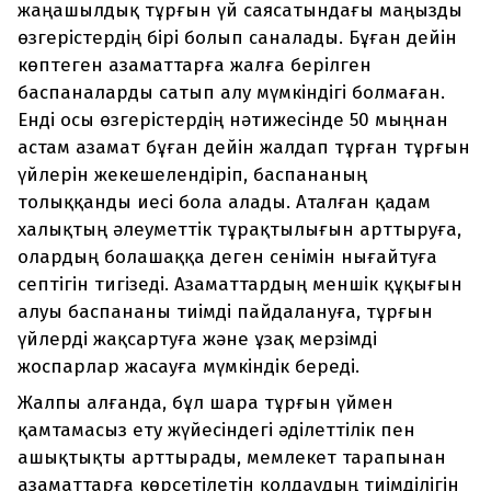
жаңашылдық тұрғын үй саясатындағы маңызды
өзгерістердің бірі болып саналады. Бұған дейін
көптеген азаматтарға жалға берілген
баспаналарды сатып алу мүмкіндігі болмаған.
Енді осы өзгерістердің нәтижесінде 50 мыңнан
астам азамат бұған дейін жалдап тұрған тұрғын
үйлерін жекешелендіріп, баспананың
толыққанды иесі бола алады. Аталған қадам
халықтың әлеуметтік тұрақтылығын арттыруға,
олардың болашаққа деген сенімін нығайтуға
септігін тигізеді. Азаматтардың меншік құқығын
алуы баспананы тиімді пайдалануға, тұрғын
үйлерді жақсартуға және ұзақ мерзімді
жоспарлар жасауға мүмкіндік береді.
Жалпы алғанда, бұл шара тұрғын үймен
қамтамасыз ету жүйесіндегі әділеттілік пен
ашықтықты арттырады, мемлекет тарапынан
азаматтарға көрсетілетін қолдаудың тиімділігін