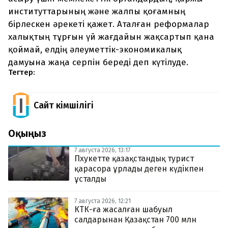
институттарының және жалпы қоғамның
бірлескен әрекеті қажет. Аталған реформалар
халықтың тұрғын үй жағдайын жақсартып қана
қоймай, елдің әлеуметтік-экономикалық
дамуына жаңа серпін береді деп күтілуде.
Тегтер:
Сайт Әкімшілігі
Оқыңыз
7 августа 2026, 13:17
Пхукетте қазақстандық турист
қарасора ұрлады деген күдікпен
ұсталды
7 августа 2026, 12:21
КТК-ға жасалған шабуыл
салдарынан Қазақстан 700 млн