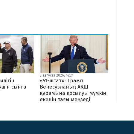
3 августа 2026, 14:21
илігін
«51-штат»: Трамп
 үшін сынға
Венесуэланың АҚШ
құрамына қосылуы мүмкін
екенін тағы меңзеді