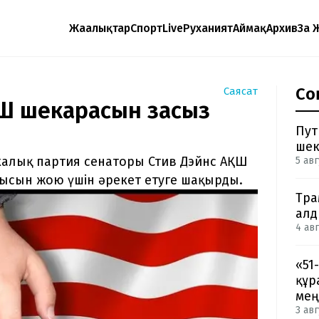
Жаңалықтар
Спорт
Live
Руханият
Аймақ
Архив
Заң 
Со
Саясат
ҚШ шекарасын заңсыз
Пут
шек
алық партия сенаторы Стив Дэйнс АҚШ
5 авг
рысын жою үшін әрекет етуге шақырды.
Тра
ал
4 авг
«51
құр
мең
3 авг