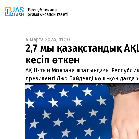
Республикалық
қоғамдық-саяси газеті
4 марта 2024, 11:10
Газетке жазылу
2,7 мың қазақстандық А
PDF форматтағы газетті ай сайын электронды
кесіп өткен
поштаңызға алып отырыңыз. Жаңа нөмір
шыққан сәтте сізге бірден жіберіледі. Тек email
АҚШ-тың Монтана штатындағы Республик
енгізіңіз, біз қалғанын өзіміз жібереміз.
президенті Джо Байденді көші-қон дағда