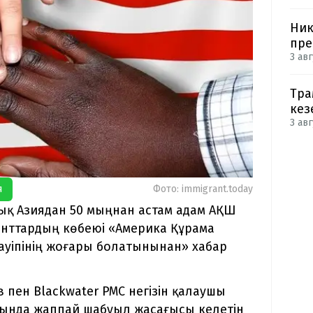
Ник
пре
3 авг
Тра
кез
3 авг
я
Фото: immigrant.today
ық Азиядан 50 мыңнан астам адам АҚШ
анттардың көбеюі «Америка Құрама
ауіпінің жоғары болатынынан» хабар
пен Blackwater PMC негізін қалаушы
сында жаппай шабуыл жасағысы келетін