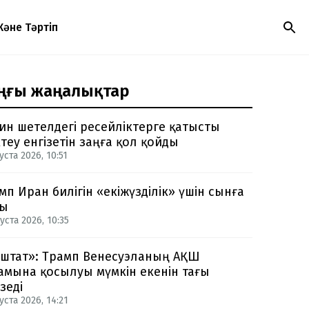
Және Тәртіп
ңғы жаңалықтар
ин шетелдегі ресейліктерге қатысты
теу енгізетін заңға қол қойды
уста 2026, 10:51
мп Иран билігін «екіжүзділік» үшін сынға
ды
уста 2026, 10:35
-штат»: Трамп Венесуэланың АҚШ
амына қосылуы мүмкін екенін тағы
зеді
уста 2026, 14:21