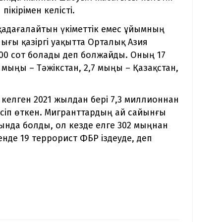
ікірімен келісті.
адағалайтын үкіметтік емес ұйымның
ғы қазіргі уақытта Орталық Азия
00 сот болады деп болжайды. Оның 17
мыңы – Тәжікстан, 2,7 мыңы – Қазақстан,
 келген 2021 жылдан бері 7,3 миллионнан
сіп өткен. Мигранттардың ай сайынғы
нда болды, ол кезде елге 302 мыңнан
енде 19 террорист ФБР іздеуде, деп