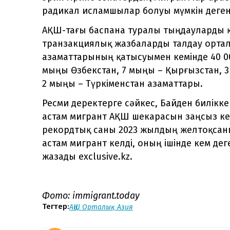
радикал исламшылар болуы мүмкін деген п
АҚШ-тағы баспана туралы тыңдауларды қ
транзакциялық жазбаларды талдау орталы
азаматтарының қатысуымен кемінде 40 0
мыңы Өзбекстан, 7 мыңы – Қырғызстан, 3 
2 мыңы – Түркіменстан азаматтары.
Ресми деректерге сәйкес, Байден билікке
астам мигрант АҚШ шекарасын заңсыз ке
рекордтық саны 2023 жылдың желтоқсаны
астам мигрант келді, оның ішінде кем дег
жазады exclusive.kz.
Фото: immigrant.today
Тегтер:
АҚШ
Орталық Азия