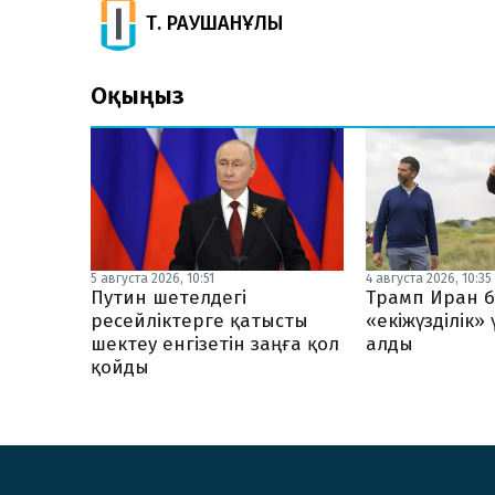
Т. РАУШАНҰЛЫ
Оқыңыз
5 августа 2026, 10:51
4 августа 2026, 10:35
Путин шетелдегі
Трамп Иран б
ресейліктерге қатысты
«екіжүзділік»
шектеу енгізетін заңға қол
алды
қойды