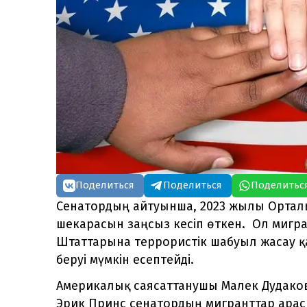
Поделиться
Поделиться
Поделитьс
Сенатордың айтуынша, 2023 жылы Ортал
шекарасын заңсыз кесіп өткен. Ол мигр
Штаттарына террористік шабуыл жасау қ
беруі мүмкін есептейді.
Америкалық саясаттанушы Малек Дудаков 
Эрик Принс сенатордың мигранттар ара