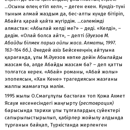
...Осыны өлең етіп кел», – деген екен. Күндіз-түні
тыным алмай жаздым да, бес-алты күнде бітіріп,
Абайға қарай қайта жүгірдім. ...сәлемімді
алмастан: «Абылай келді ме?» – деді. «Келді», –
дедім. «Олай болса айт», – депті
(Әуезов М.
Абайды білмек парыз ойлы жасқа. Алматы, 1997.
163
–
164 бб.)
. Әкедей әзіз Бейсекеңнің айтуына
қарағанда, ұлы М.Әуезов көпке дейін Абылайды
жазсам ба, әлде Абайды жазсам ба? – деп қатты
толғатса керек. «Абай» романы, «Абай жолы»
эпопеясын, «Хан Кене» трагедиясын жазғаны
жалпы жамағатқа мәлім.
1995 жылы О.Смағұлұлы бастаған топ Қожа Ахмет
Ясауи кесенесіндегі жаңғырту
(реставрация)
барысында тарихи ұлы тұлғалардың сүйектері
сапырылыстырылып, қабірлер жойылу алдында
тұрғанын байқап, Түркістанда жерленген