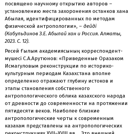
посвящено научному открытию авторов –
установлению места захоронения останков хана
Абылая, идентифицированных по методам
физической антропологии», –
дейді
(Кабульдинов З.Е. Абылай хан и Россия. Алматы,
2023. С. 12)
.
Ресей Ғылым академиясының корреспондент-
мүшесі С.А.Арутюнов: «Приведенные Оразаком
Исмагуловым реконструкции по историко-
культурным периодам Казахстана вполне
определенно отражают глубину истоков и
этапы становления собственного
антропологического облика казахского народа
от древности до современности на протяжении
пятидесяти веков. Наиболее близкие
антропологические черты к современным
казахам представлены на антропологических
реконструкциях XVII–XVIII вв. ...Это внешний