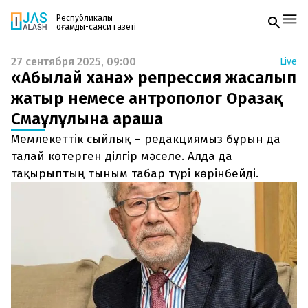
Республикалық
қоғамдық-саяси газеті
27 сентября 2025, 09:00
Live
Жаңалықтар
«Абылай ханға» репрессия жасалып
Спорт
Газетке жазылу
Live
жатыр немесе антрополог Оразақ
PDF форматтағы газетті ай сайын электронды
Руханият
Смағұлұлына араша
поштаңызға алып отырыңыз. Жаңа нөмір
Аймақ
шыққан сәтте сізге бірден жіберіледі. Тек email
Архив
Мемлекеттік сыйлық – редакциямыз бұрын да
енгізіңіз, біз қалғанын өзіміз жібереміз.
Заң және тәртіп
талай көтерген ділгір мәселе. Алда да
тақырыптың тыным табар түрі көрінбейді.
Редакциямен байланыс
+7 708 604 51 06
Жарнама бөлімі
+7 701 220 64 52
Пошта
zhasalash100@gmail.com