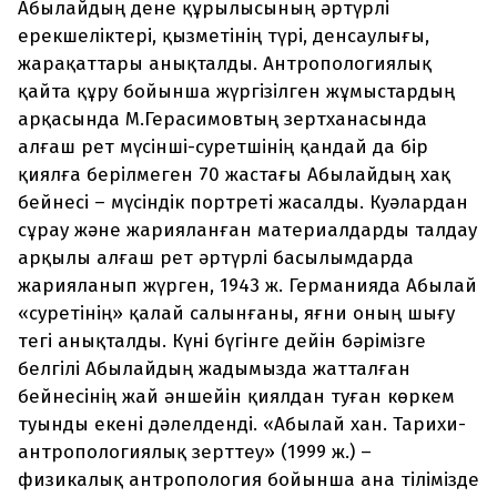
Абылайдың дене құрылысының әртүрлі
ерекшеліктері, қызметінің түрі, денсаулығы,
жарақаттары анықталды. Антропологиялық
қайта құру бойынша жүргізілген жұмыстардың
арқасында М.Герасимовтың зертханасында
алғаш рет мүсінші-суретшінің қандай да бір
қиялға берілмеген 70 жастағы Абылайдың хақ
бейнесі – мүсіндік портреті жасалды. Куәлардан
сұрау және жарияланған материалдарды талдау
арқылы алғаш рет әртүрлі басылымдарда
жарияланып жүрген, 1943 ж. Германияда Абылай
«суретінің» қалай салынғаны, яғни оның шығу
тегі анықталды. Күні бүгінге дейін бәрімізге
белгілі Абылайдың жадымызда жатталған
бейнесінің жай әншейін қиялдан туған көркем
туынды екені дәлелденді. «Абылай хан. Тарихи-
антропологиялық зерттеу» (1999 ж.) –
физикалық антропология бойынша ана тілімізде