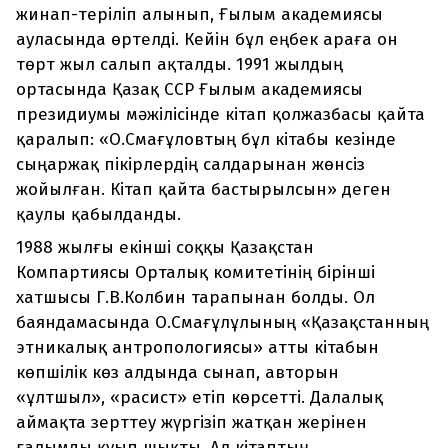
жинап-теріліп алынып, Ғылым академиясы
ауласында өртелді. Кейін бұл еңбек араға он
төрт жыл салып ақталды. 1991 жылдың
ортасында Қазақ ССР Ғылым академиясы
президиумы мәжілісінде кітап қолжазбасы қайта
қаралып: «О.Смағұловтың бұл кітабы кезінде
сыңаржақ пікірлердің салдарынан жөнсіз
жойылған. Кітап қайта бастырылсын» деген
қаулы қабылданды.
1988 жылғы екінші соққы Қазақстан
Компартиясы Орталық комитетінің бірінші
хатшысы Г.В.Колбин тарапынан болды. Ол
баяндамасында О.Смағұлұлының «Қазақстанның
этникалық антропологиясы» атты кітабын
көпшілік көз алдында сынап, авторын
«ұлтшыл», «расист» етіп көрсетті. Далалық
аймақта зерттеу жүргізіп жатқан жерінен
ғалымды қуып шықты. Ал кітаптың