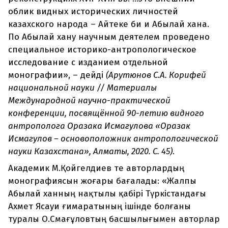
облик видных исторических личностей
казахского народа – Айтеке би и Абылай хана.
По Абылай хану научным деятелем проведено
специальное историко-антропологическое
исследование с изданием отдельной
монографии», – дейді
(
Арутюнов С.А. Корифей
национальной науки // Материалы
Международной научно-практической
конференции, посвящённой 90-летию видного
антрополога Оразака Исмагулова «Оразак
Исмагулов – основоположник антропологической
науки Казахстана», Алматы, 2020. С. 45
)
.
Академик М.Қойгелдиев те авторлардың
монографиясын жоғары бағалады: «Жалпы
Абылай ханның нақтылы қабірі Түркістандағы
Ахмет Ясауи ғимаратының ішінде болғаны
туралы О.Смағұловтың басшылығымен авторлар