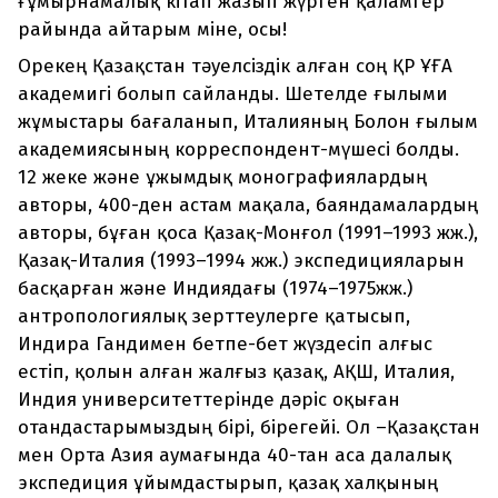
ғұмырнамалық кітап жазып жүрген қаламгер
райында айтарым міне, осы!
Орекең Қазақстан тәуелсіздік алған соң ҚР ҰҒА
академигі болып сайланды. Шетелде ғылыми
жұмыстары бағаланып, Италияның Болон ғылым
академиясының корреспондент-мүшесі болды.
12 жеке және ұжымдық монографиялардың
авторы, 400-ден астам мақала, баяндамалардың
авторы, бұған қоса Қазақ-Монғол (1991–1993 жж.),
Қазақ-Италия (1993–1994 жж.) экспедицияларын
басқарған және Индиядағы (1974–1975жж.)
антропологиялық зерттеулерге қатысып,
Индира Гандимен бетпе-бет жүздесіп алғыс
естіп, қолын алған жалғыз қазақ, АҚШ, Италия,
Индия университеттерінде дәріс оқыған
отандастарымыздың бірі, бірегейі. Ол –Қазақстан
мен Орта Азия аумағында 40-тан аса далалық
экспедиция ұйымдастырып, қазақ халқының