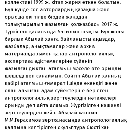
коллективі 1999 ж. кітап жария еткен болатын.
Бұл күнде сол авторлардың қазақша және
орысша екі тілде бірдей жаңадан
толықтырылып жазылған қолжазбасы 2017 ж.
Түркістан қаласында басылып шықты. Бұл жолы
барлық Абылай ханға байланысты аңыздар,
жазбалар, анықтамалар және архив
материалдарымен қатар антропологиялық
экспертиза әдістемелеріне сүйеніп
жазылғандықтан аталмыш мәселе өте орынды
шешілді деп санаймын. Сөйтіп Абылай ханның
қабірі аталмыш ғимарат ішінде екендігі және
одан алынған адам сүйектеріне берілген
антропологиялық зерттеулердің нәтижелері
орынды деп айта аламыз. Жүргізілген кешенді
зерттеулерден кейін Абылай ханның
М.М.Герасимов зертханасында антропологиялық
қалпына келтірілген скульптура бюсті хан