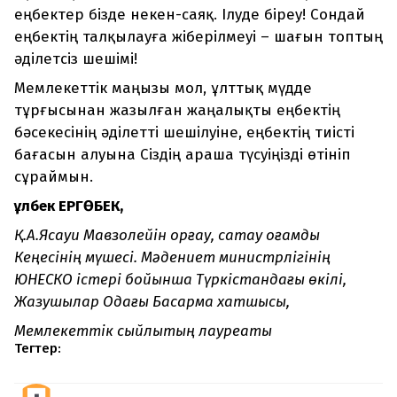
еңбектер бізде некен-саяқ. Ілуде біреу! Сондай
еңбектің талқылауға жіберілмеуі – шағын топтың
әділетсіз шешімі!
Мемлекеттік маңызы мол, ұлттық мүдде
тұрғысынан жазылған жаңалықты еңбектің
бәсекесінің әділетті шешілуіне, еңбектің тиісті
бағасын алуына Сіздің араша түсуіңізді өтініп
сұраймын.
Құлбек ЕРГӨБЕК,
Қ.А.Ясау
и
Мавзолейін қорғау, сақтау қоғамдық
Кеңесінің мүшесі. Мәдениет министрлігінің
ЮНЕСКО істері бойынша Түркістандағы өкілі,
Жазушылар Одағы Басқарма хатшысы,
Мемлекеттік сыйлықтың лауреаты
Тегтер: