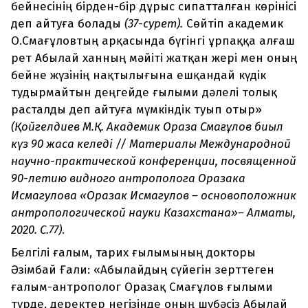
бейнесінің бірден-бір дұрыс сипатталған көрінісі
деп айтуға болады
(37
-
сурет).
Сөйтіп академик
О.Смағұловтың арқасында бүгінгі ұрпаққа алғаш
рет Абылай ханның мәйіті жатқан жері мен оның
бейне жүзінің нақтылығына ешқандай күдік
тудырмайтын деңгейде ғылыми дәлелі толық
расталды деп айтуға мүмкіндік туып отыр»
(Қойгелдиев М.Қ. Академик Оразақ Смағұлов биыл
күз 90 жасқа келеді // Материалы Международной
научно-практической конференции, посвящ
е
нной
90-летию видного антрополога Оразака
Исмагулова «Оразак Исмагулов – основоположник
антропологической науки Казахстана»
– Алматы,
2020. С.77)
.
Белгілі ғалым, тарих ғылымының докторы
Әзімбай Ғали: «Абылайдың сүйегін зерттеген
ғалым-антрополог Оразақ Смағұлов ғылыми
түрде, деректер негізінде оның шүбәсіз Абылай