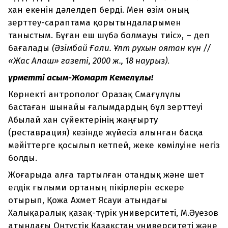
хан екенін дәлелдеп берді. Мен өзім оның
зерттеу-сараптама қорытындаларымен
таныстым. Бұған еш шүбә болмауы тиіс», – деп
бағалады
(Әзімбай Ғали. Ұлт рухын оятқан күн //
«Жас Алаш» газеті, 2000 ж., 18 наурыз)
.
Құрметті Қасым-Жомарт Кемелұлы!
Көрнекті антрополог Оразақ Смағұлұлы
бастаған шынайы ғалымдардың бұл зерттеуі
Абылай хан сүйектерінің жаңғырту
(реставрация) кезінде жүйесіз алынған басқа
мәйіттерге қосылып кетпей, жеке көмілуіне негіз
болды.
Жоғарыда алға тартылған отандық және шет
елдік ғылыми ортаның пікірлерін ескере
отырып, Қожа Ахмет Ясауи атындағы
Халықаралық қазақ-түрік университеті, М.Әуезов
атындағы Оңтүстік Қазақстан университеті және