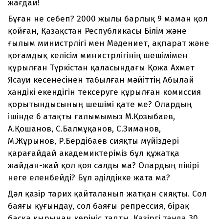
жағдай!
Бұған не себеп? 2000 жылы барлық 9 маман қол
қойған, Қазақстан Республикасы Білім және
ғылым министрлігі мен Мәдениет, ақпарат және
қоғамдық келісім министрлігінің шешімімен
құрылған Түркістан қаласындағы Қожа Ахмет
Ясауи кесенесінен табылған мәйіттің Абылай
хандікі екендігін тексеруге құрылған комиссия
қорытындысының шешімі қате ме? Олардың
ішінде 6 атақты ғалымымыз М.Қозыбаев,
А.Қошанов, С.Балмұқанов, С.Зиманов,
М.Жұрынов, Р.Бердібаев сияқты мүйіздері
қарағайдай академиктеріміз бұл құжатқа
жайдан-жай қол қоя салды ма? Олардың пікірі
неге еленбейді? Бұл әділдікке жата ма?
Дәл қазір тарих қайталанып жатқан сияқты. Сол
баяғы қуғындау, сол баяғы репрессия, бірақ
басқа қырынан көрініс тапты. Қазіргі таңда 30