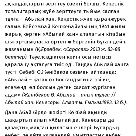
ақтаңдақтарын зерттеу өзекті болды. Кеңестік
тоталитарлық жүйе зерттеуге тыйым салған
тұлға – Абылай хан. Кеңестік жүйе қыранжүрек
ғалым Бейсембай Кенжебайұлының 1941 жылы
жарық көрген «Абылай хан» аталатын кітабын
шығар-шықпаста өртеп жібергенін бұған дейін
жазғанмын
(Қ.Ергөбек. «Сарасөз» 2013 ж. 83-88
беттер)
. Тәуелсіздіктен кейін осы негізсіз
қаралану ақталуға тиіс еді. Таңдау Абылай ханға
түсті. Себебі Ө.Жәнібеков сөзімен айтқанда:
«Абылай – қазақ өз бостандығына өзі ие,
егеменді ел болсын деген саясат жүргізген
адам»
(Жәнібеков Ө. Абылай – алып тұлға //
Абылай хан. Кенесары. Алматы: Ғылым.1993. 13 б.).
Дана Абай бірде шәкірті Көкбай ақынды
шақыртып алып «Абылай да, Кенесары да
қазақтың мақтан қылатын ерлері. Бұлардың
еңбегі де айта қалғандай, ұмытпастық еңбек.