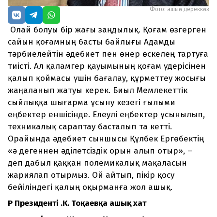
Фото: ашыө дереккөз
Олай болуы бір жағы заңдылық. Қоғам өзгерген
сайын қоғамның басты байлығы Адамды
тәрбиелейтін әдебиет пен өнер өскелең тартуға
тиісті. Ал қаламгер қауымының қоғам үдерісінен
қалып қоймасы үшін бағалау, құрметтеу жосығы
жаңаланып жатуы керек. Биыл Мемлекеттік
сыйлыққа шығарма ұсыну кезегі ғылыми
еңбектер еншісінде. Елеулі еңбектер ұсынылып,
техникалық сараптау басталып та кетті.
Орайында әдебиет сыншысы Құлбек Ергөбектің
«ә дегеннен әділетсіздік орын алып отыр», –
деп дабыл қаққан полемикалық мақаласын
жариялап отырмыз. Ой айтып, пікір қосу
бейіліндегі қалың оқырманға жол ашық.
ҚР П
резиденті
.
К
.
Т
оқаевқа ашық хат