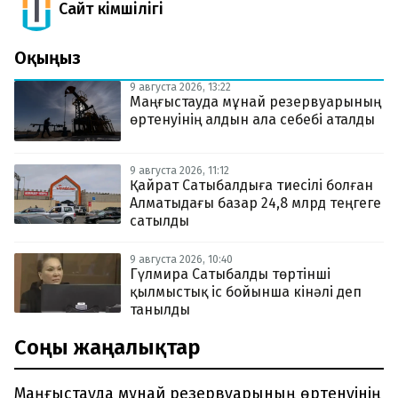
Сайт Әкімшілігі
Оқыңыз
9 августа 2026, 13:22
Маңғыстауда мұнай резервуарының
өртенуінің алдын ала себебі аталды
9 августа 2026, 11:12
Қайрат Сатыбалдыға тиесілі болған
Алматыдағы базар 24,8 млрд теңгеге
сатылды
9 августа 2026, 10:40
Гүлмира Сатыбалды төртінші
қылмыстық іс бойынша кінәлі деп
танылды
Соңғы жаңалықтар
Маңғыстауда мұнай резервуарының өртенуінің