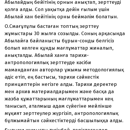
Абылайдың бейітінің орнын анықтап, зерттеуді
қолға алды. Сол уақытқа дейін ғылым үшін
Абылай хан бейітінің орны беймәлім болатын.
О.Смағұлұлы бастаған топтың зерттеу
жұмыстары 30 жылға созылды. Соның арқасында
Абылайға байланысты бұрын-сонды белгісіз
болып келген құнды мағлұматтар жиналып,
анықталды. Абылай ханға тарихи-
антропологиялық зерттеуде кәсіби
маманданған авторлар ұжымы методологиялық
әдіс етіп, ең бастысы, тарихи сәйкестік
принциптерін негізге алды. Тарихи деректер
мен архив материалдарымен және басқа да
жазба құжаттарының мағлұматтарымен кең
танысып, аталмыш адам сүйегіне мейлінше
мұқият зерттеулер жүргізіп, антропологиялық
бұлжымайтын сәйкестіктерді басшылыққа алды.