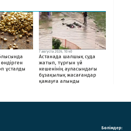
7 августа 2026, 10:40
блысында
Астанада шалшық суда
 өндірген
жатып, тұрғын үй
п ұсталды
кешенінің ауласындағы
бұзақылық жасағандар
қамауға алынды
Бөлімдер: