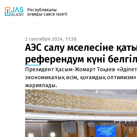
Республикалық
қоғамдық-саяси газеті
2 сентября 2024, 11:38
Газетке жазылу
АЭС салу мәселесіне қа
PDF форматтағы газетті ай сайын электронды
референдум күні белгі
поштаңызға алып отырыңыз. Жаңа нөмір
шыққан сәтте сізге бірден жіберіледі. Тек email
Президент Қасым-Жомарт Тоқаев «Әділетті
енгізіңіз, біз қалғанын өзіміз жібереміз.
экономикалық өсім, қоғамдық оптимизм»
жариялады.