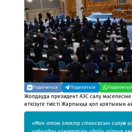
Поделиться
Поделиться
Поделитьс
Жолдауда президент АЭС салу мәселесін
өткізуге тиісті Жарлыққа қол қоятынын а
«Мен атом электр стансасын салуға
қабылдау қажеттігін ұдайы айтып ке