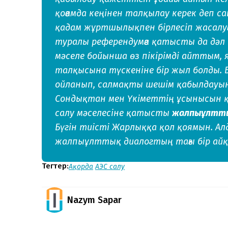
қоғамда кеңінен талқылау керек деп са
қадам жұртшылықпен бірлесіп жасалуғ
туралы референдумға қатысты да дәл 
мәселе бойынша өз пікірімді айттым, 
талқысына түскеніне бір жыл болды
ойланып, салмақты шешім қабылдауына
Сондықтан мен Үкіметтің ұсынысын 
салу мәселесіне қатысты
жалпыұлттық
Бүгін тиісті Жарлыққа қол қоямын. Ал
жалпыұлттық диалогтың тағы бір айқын
Тегтер:
Ақорда
АЭС салу
Nazym Sapar