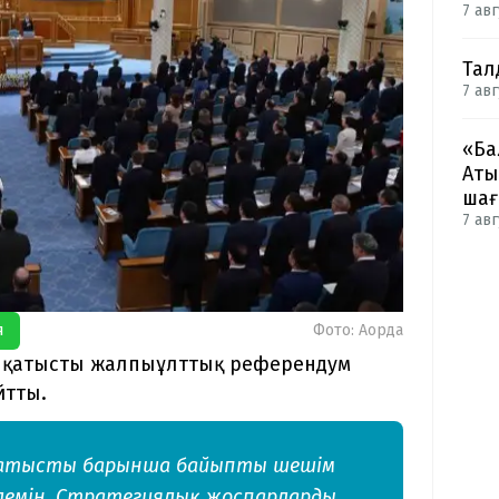
7 авг
Тал
7 авг
«Ба
Аты
ша
7 авг
я
Фото: Ақорда
е қатысты жалпыұлттық референдум
йтты.
 қатысты барынша байыпты шешім
лемін. Стратегиялық жоспарларды