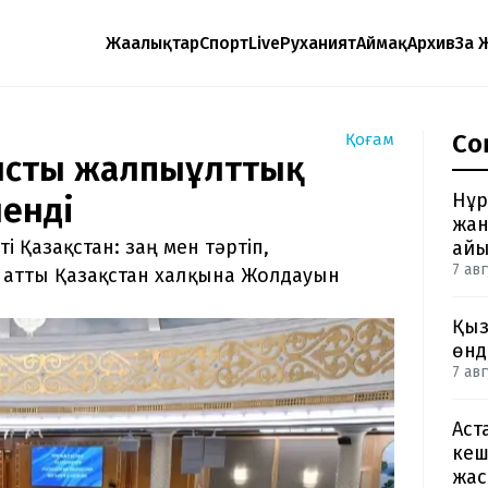
Жаңалықтар
Спорт
Live
Руханият
Аймақ
Архив
Заң 
Со
Қоғам
тысты жалпыұлттық
Нұр
ленді
жан
 Қазақстан: заң мен тәртіп,
айы
7 авг
 атты Қазақстан халқына Жолдауын
Қыз
өнд
7 авг
Аст
кеш
жас