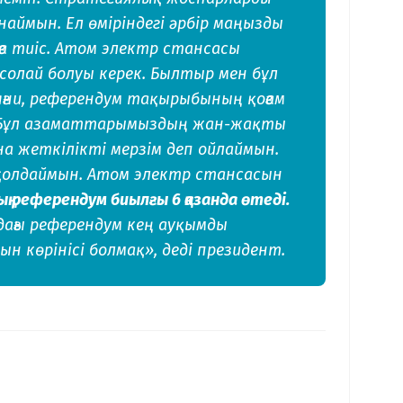
наймын. Ел өміріндегі әрбір маңызды
а тиіс. Атом электр стансасы
солай болуы керек. Былтыр мен бұл
яғни, референдум тақырыбының қоғам
. Бұл азаматтарымыздың жан-жақты
 жеткілікті мерзім деп ойлаймын.
қолдаймын. Атом электр стансасын
 референдум биылғы 6 қазанда өтеді.
дағы референдум кең ауқымды
 көрінісі болмақ», деді президент.