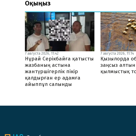
Оқыңыз
7 августа 2026, 11:42
7 августа 2026, 11:14
Нұрай Серікбайға қатысты
Қызылорда о
жазбаның астына
заңсыз алтын
жантүршігерлік пікір
қылмыстық то
қалдырған ер адамға
айыппұл салынды