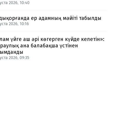
уста 2026, 10:40
дықорғанда ер адамның мәйіті табылды
уста 2026, 10:16
лам үйге аш әрі көгерген күйде келетін»:
раулық ана балабақша үстінен
ғымданды
уста 2026, 09:35