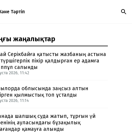
Және Тәртіп
ңғы жаңалықтар
ай Серікбайға қатысты жазбаның астына
түршігерлік пікір қалдырған ер адамға
ппұл салынды
уста 2026, 11:42
ылорда облысында заңсыз алтын
ірген қылмыстық топ ұсталды
уста 2026, 11:14
анада шалшық суда жатып, тұрғын үй
енінің ауласындағы бұзақылық
ағандар қамауға алынды