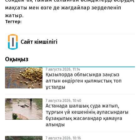
мақсаты мен өзге де жағдайлар зерделеніп
жатыр.
Тегтер:
Сайт Әкімшілігі
Оқыңыз
7 августа 2026, 11:14
Қызылорда облысында заңсыз
алтын өндірген қылмыстық топ
ұсталды
7 августа 2026, 10:40
Астанада шалшық суда жатып,
тұрғын үй кешенінің ауласындағы
бұзақылық жасағандар қамауға
алынды
7 августа 2026, 10:16