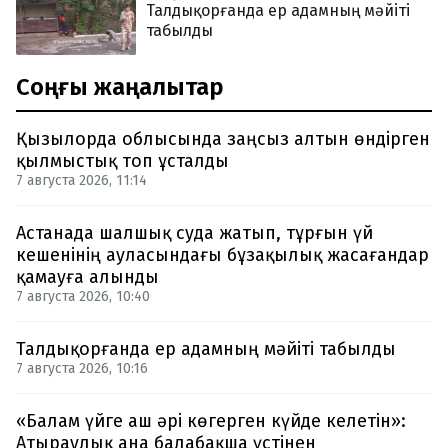
Талдықорғанда ер адамның мәйіті
табылды
Соңғы жаңалықтар
Қызылорда облысында заңсыз алтын өндірген
қылмыстық топ ұсталды
7 августа 2026, 11:14
Астанада шалшық суда жатып, тұрғын үй
кешенінің ауласындағы бұзақылық жасағандар
қамауға алынды
7 августа 2026, 10:40
Талдықорғанда ер адамның мәйіті табылды
7 августа 2026, 10:16
«Балам үйге аш әрі көгерген күйде келетін»:
Атыраулық ана балабақша үстінен