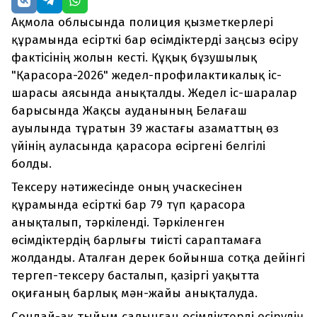
Ақмола облысында полиция қызметкерлері
құрамында есірткі бар өсімдіктерді заңсыз өсіру
фактісінің жолын кесті. Құқық бұзушылық
"Қарасора-2026" жедел-профилактикалық іс-
шарасы аясында анықталды. Жедел іс-шаралар
барысында Жақсы ауданының Белағаш
ауылында тұратын 39 жастағы азаматтың өз
үйінің ауласында қарасора өсіргені белгілі
болды.
Тексеру нәтижесінде оның учаскесінен
құрамында есірткі бар 79 түп қарасора
анықталып, тәркіленді. Тәркіленген
өсімдіктердің барлығы тиісті сараптамаға
жолданды. Аталған дерек бойынша сотқа дейінгі
тергеп-тексеру басталып, қазіргі уақытта
оқиғаның барлық мән-жайы анықталуда.
Сондай-ақ тыйым салынған өсімдіктерді өсірудің