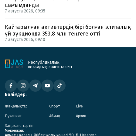
шағымданды
7 августа 2026, 09:35
Қайтарылған активтердің бірі болған элиталық
үй аукционда 353,8 млн теңгеге өтті
7 августа 2026, 09:10
Республикалық
қоғамдық-саяси газеті
Бөлімдер:
Жаңалықтар
Спорт
Live
Руханият
Аймақ
Архив
Заң және тәртіп
Мекенжай:
Алматы қаласы. Жібек жолы көшесі 50. БЦ Квартал