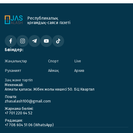
Республикалық
қоғамдық-саяси газеті
Бөлімдер:
Жаңалықтар
Спорт
Live
Руханият
Аймақ
Архив
Заң және тәртіп
Мекенжай:
Алматы қаласы. Жібек жолы көшесі 50. БЦ Квартал
Пошта:
zhasalash100@gmail.com
Жарнама бөлімі:
+7 701 220 64 52
Редакция:
+7 708 604 51 06 (WhatsApp)