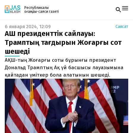
Республикалық
қоғамдық-саяси газеті
6 января 2024, 12:09
Саясат
Жаңалықтар
АҚШ президенттік сайлауы:
Спорт
Газетке жазылу
Live
Трамптың тағдырын Жоғарғы сот
PDF форматтағы газетті ай сайын электронды
Руханият
шешеді
поштаңызға алып отырыңыз. Жаңа нөмір
Аймақ
шыққан сәтте сізге бірден жіберіледі. Тек email
Архив
АҚШ-тың Жоғарғы соты бұрынғы президент
енгізіңіз, біз қалғанын өзіміз жібереміз.
Заң және тәртіп
Дональд Трамптың Ақ үй басшысы лауазымына
қайтадан үміткер бола алатынын шешеді.
Редакциямен байланыс
+7 708 604 51 06
Жарнама бөлімі
+7 701 220 64 52
Пошта
zhasalash100@gmail.com