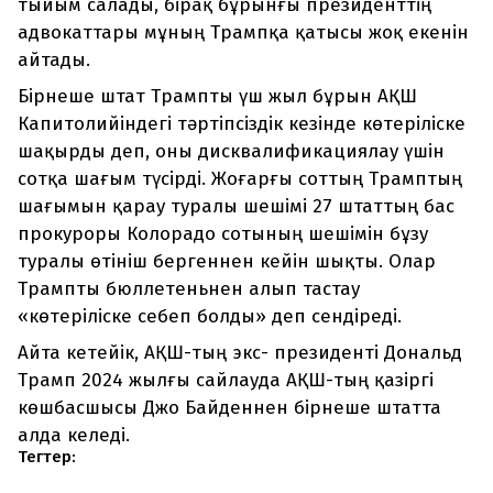
тыйым салады, бірақ бұрынғы президенттің
адвокаттары мұның Трампқа қатысы жоқ екенін
айтады.
Бірнеше штат Трампты үш жыл бұрын АҚШ
Капитолийіндегі тәртіпсіздік кезінде көтеріліске
шақырды деп, оны дисквалификациялау үшін
сотқа шағым түсірді. Жоғарғы соттың Трамптың
шағымын қарау туралы шешімі 27 штаттың бас
прокуроры Колорадо сотының шешімін бұзу
туралы өтініш бергеннен кейін шықты. Олар
Трампты бюллетеньнен алып тастау
«көтеріліске себеп болды» деп сендіреді.
Айта кетейік, АҚШ-тың экс- президенті Дональд
Трамп 2024 жылғы сайлауда АҚШ-тың қазіргі
көшбасшысы Джо Байденнен бірнеше штатта
алда келеді.
Тегтер: