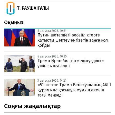
Т. РАУШАНҰЛЫ
Оқыңыз
5 августа 2026, 10:51
Путин шетелдегі ресейліктерге
қатысты шектеу енгізетін заңға қол
қойды
4 августа 2026, 10:35
Трамп Иран билігін «екіжүзділік»
үшін сынға алды
3 августа 2026, 14:21
«51-штат»: Трамп Венесуэланың АҚШ
құрамына қосылуы мүмкін екенін
тағы меңзеді
Соңғы жаңалықтар