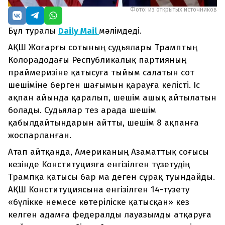
Фото: из открытых источников
Бұл туралы
Daily Mail
мәлімдеді.
АҚШ Жоғарғы сотының судьялары Трамптың
Колорадодағы Республикалық партияның
праймеризіне қатысуға тыйым салатын сот
шешіміне берген шағымын қарауға келісті. Іс
ақпан айында қаралып, шешім ашық айтылатын
болады. Судьялар тез арада шешім
қабылдайтындарын айтты, шешім 8 ақпанға
жоспарланған.
Атап айтқанда, Американың Азаматтық соғысы
кезінде Конституцияға енгізілген түзетудің
Трампқа қатысы бар ма деген сұрақ туындайды.
АҚШ Конституциясына енгізілген 14-түзету
«бүлікке немесе көтеріліске қатысқан» кез
келген адамға федералды лауазымды атқаруға