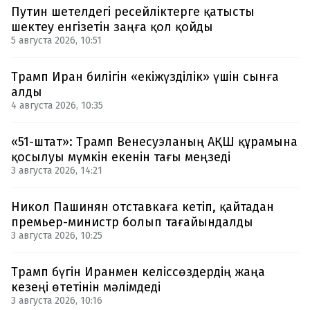
Путин шетелдегі ресейліктерге қатысты
шектеу енгізетін заңға қол қойды
5 августа 2026, 10:51
Трамп Иран билігін «екіжүзділік» үшін сынға
алды
4 августа 2026, 10:35
«51-штат»: Трамп Венесуэланың АҚШ құрамына
қосылуы мүмкін екенін тағы меңзеді
3 августа 2026, 14:21
Никол Пашинян отставкаға кетіп, қайтадан
премьер-министр болып тағайындалды
3 августа 2026, 10:25
Трамп бүгін Иранмен келіссөздердің жаңа
кезеңі өтетінін мәлімдеді
3 августа 2026, 10:16