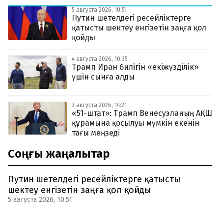
5 августа 2026, 10:51
Путин шетелдегі ресейліктерге
қатысты шектеу енгізетін заңға қол
қойды
4 августа 2026, 10:35
Трамп Иран билігін «екіжүзділік»
үшін сынға алды
3 августа 2026, 14:21
«51-штат»: Трамп Венесуэланың АҚШ
құрамына қосылуы мүмкін екенін
тағы меңзеді
Соңғы жаңалықтар
Путин шетелдегі ресейліктерге қатысты
шектеу енгізетін заңға қол қойды
5 августа 2026, 10:51