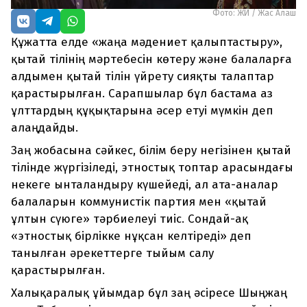
Фото: ЖИ / Жас Алаш
Құжатта елде «жаңа мәдениет қалыптастыру»,
қытай тілінің мәртебесін көтеру және балаларға
алдымен қытай тілін үйрету сияқты талаптар
қарастырылған. Сарапшылар бұл бастама аз
ұлттардың құқықтарына әсер етуі мүмкін деп
алаңдайды.
Заң жобасына сәйкес, білім беру негізінен қытай
тілінде жүргізіледі, этностық топтар арасындағы
некеге ынталандыру күшейеді, ал ата-аналар
балаларын коммунистік партия мен «қытай
ұлтын сүюге» тәрбиелеуі тиіс. Сондай-ақ
«этностық бірлікке нұқсан келтіреді» деп
танылған әрекеттерге тыйым салу
қарастырылған.
Халықаралық ұйымдар бұл заң әсіресе Шыңжаң