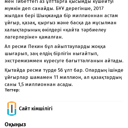
мен Тибеттегі аз ұлттарға қысымды күшейтуі
мүмкін деп санайды. БҰҰ дерегінше, 2017
жылдан бері Шыңжаңда бір миллионнан астам
ұйғыр, қазақ, қырғыз және басқа да мұсылман
халықтарының өкілдері «қайта тәрбиелеу
лагерлеріне» қамалған.
Ал ресми Пекин бұл айыптауларды жоққа
шығарып, заң елдің бірлігін нығайтып,
экстремизммен күресуге бағытталғанын айтады.
Қытайда ресми түрде 56 ұлт бар. Олардың ішінде
ұйғырлар шамамен 11 миллион, ал қазақтардың
саны 1,5 миллионнан асады.
Тегтер:
Сайт Әкімшілігі
Оқыңыз