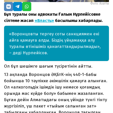
Фото: Азаттық
Бұл туралы оның адвокаты Ғалым Нұрпейісовке
сілтеме жасап
«Власть»
басылымы хабарлады.
«Воронцовты тергеу соты санкциямен екі
айға қамауға алды. Біздің үйқамаққа алу
туралы өтінішіміз қанағаттандырылмады»,
– деді Нұрпейісов.
Ол бұл шешімге шағым түсіретінін айтты.
13 ақпанда Воронцов ӘҚБтК-нің 440-1-бабы
бойынша 10 тәулікке әкімшілік қамауға алынған.
Ол «алкогольдік ішімдік ішу немесе қоғамдық
орында мас күйде болу» бабымен жазаланған.
Бұған дейін Алматыдағы оның үйінде түнгі тінту
жүргізіліп, үш пакет «тыйым салынған зат»
табылғаны хабарланған. Воронцов тағылған