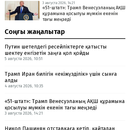
3 августа 2026, 14:21
«51-штат»: Трамп Венесуэланың АҚШ
құрамына қосылуы мүмкін екенін
тағы меңзеді
Соңғы жаңалықтар
Путин шетелдегі ресейліктерге қатысты
шектеу енгізетін заңға қол қойды
5 августа 2026, 10:51
Трамп Иран билігін «екіжүзділік» үшін сынға
алды
4 августа 2026, 10:35
«51-штат»: Трамп Венесуэланың АҚШ құрамына
қосылуы мүмкін екенін тағы меңзеді
3 августа 2026, 14:21
Никол Пашинян отставкаға кетіп, қайтадан