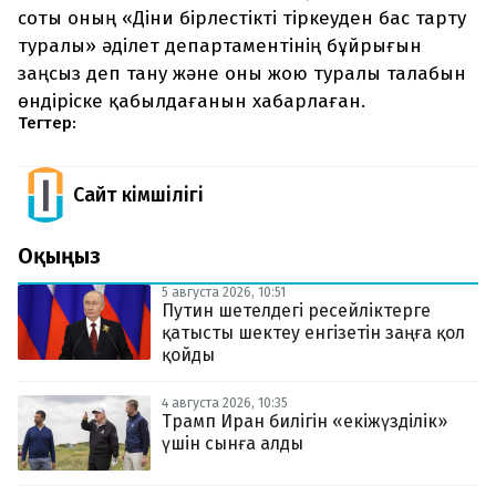
соты оның «Діни бірлестікті тіркеуден бас тарту
туралы» әділет департаментінің бұйрығын
заңсыз деп тану және оны жою туралы талабын
өндіріске қабылдағанын хабарлаған.
Тегтер:
Сайт Әкімшілігі
Оқыңыз
5 августа 2026, 10:51
Путин шетелдегі ресейліктерге
қатысты шектеу енгізетін заңға қол
қойды
4 августа 2026, 10:35
Трамп Иран билігін «екіжүзділік»
үшін сынға алды