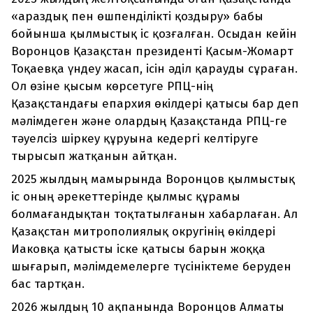
«араздық пен өшпенділікті қоздыру» бабы
бойынша қылмыстық іс қозғалған. Осыдан кейін
Воронцов Қазақстан президенті Қасым-Жомарт
Тоқаевқа үндеу жасап, ісін әділ қарауды сұраған.
Ол өзіне қысым көрсетуге РПЦ-нің
Қазақстандағы епархия өкілдері қатысы бар деп
мәлімдеген және олардың Қазақстанда РПЦ-ге
тәуелсіз шіркеу құруына кедергі келтіруге
тырысып жатқанын айтқан.
2025 жылдың мамырында Воронцов қылмыстық
іс оның әрекеттерінде қылмыс құрамы
болмағандықтан тоқтатылғанын хабарлаған. Ал
Қазақстан митрополиялық округінің өкілдері
Иаковқа қатысты іске қатысы барын жоққа
шығарып, мәлімдемелерге түсініктеме беруден
бас тартқан.
2026 жылдың 10 ақпанында Воронцов Алматы