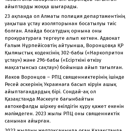
айыптарды жоққа шығарады.
23 ақпанда ол Алматы полиция департаментінің
уақытша ұстау изоляторынан босатылуы тиіс
болған. Алайда босатудың орнына оны
прокуратураға тергеуге алып кеткен. Адвокат
Ғалым Нұрпейісовтің айтуынша, Воронцовқа ҚР
Қылмыстық кодексінің 302-бабы («Наркопритон
ұстау») және 296-бабы («Есірткіні өткізу
мақсатынсыз сақтау») бойынша айып тағылған.
Иаков Воронцов – РПЦ священниктерінің ішінде
Ресей әскерінің Украинаға басып кіруін ашық
айыптағандардың бірі. Сондай-ақ ол
Қазақстанда Мәскеуге бағынбайтын
автокефалды шіркеу өкілдігін құру қажет екенін
мәлімдеген. 2023 жылы РПЦ оны священниктік
санынан айырған.
2023 жылдың желтоқсанында оған Қазақстанда