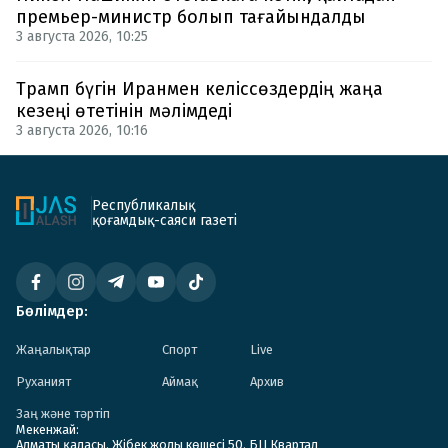
премьер-министр болып тағайындалды
3 августа 2026, 10:25
Трамп бүгін Иранмен келіссөздердің жаңа
кезеңі өтетінін мәлімдеді
3 августа 2026, 10:16
Республикалық
қоғамдық-саяси газеті
Бөлімдер:
Жаңалықтар
Спорт
Live
Руханият
Аймақ
Архив
Заң және тәртіп
Мекенжай:
Алматы қаласы. Жібек жолы көшесі 50. БЦ Квартал