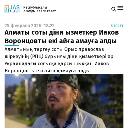
Республикалық
қоғамдық-саяси газеті
25 февраля 2026, 18:22
Саясат
Жаңалықтар
Алматы соты діни қызметкер Иаков
Спорт
Газетке жазылу
Live
Воронцовты екі айға қамауға алды
PDF форматтағы газетті ай сайын электронды
Руханият
Алматының тергеу соты Орыс православ
поштаңызға алып отырыңыз. Жаңа нөмір
Аймақ
шыққан сәтте сізге бірден жіберіледі. Тек email
шіркеуінің (РПЦ) бұрынғы діни қызметкері әрі
Архив
енгізіңіз, біз қалғанын өзіміз жібереміз.
Заң және тәртіп
Украинадағы соғысқа қарсы шыққан Иаков
Воронцовты екі айға қамауға алды.
Редакциямен байланыс
+7 708 604 51 06
Жарнама бөлімі
+7 701 220 64 52
Пошта
zhasalash100@gmail.com