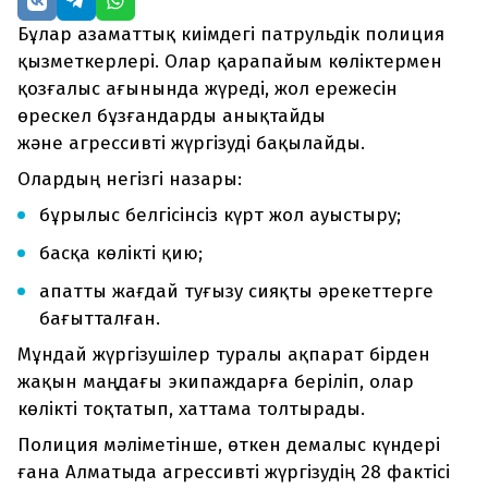
Бұлар азаматтық киімдегі патрульдік полиция
қызметкерлері. Олар қарапайым көліктермен
қозғалыс ағынында жүреді, жол ережесін
өрескел бұзғандарды анықтайды
және агрессивті жүргізуді бақылайды.
Олардың негізгі назары:
бұрылыс белгісінсіз күрт жол ауыстыру;
басқа көлікті қию;
апатты жағдай туғызу сияқты әрекеттерге
бағытталған.
Мұндай жүргізушілер туралы ақпарат бірден
жақын маңдағы экипаждарға беріліп, олар
көлікті тоқтатып, хаттама толтырады.
Полиция мәліметінше, өткен демалыс күндері
ғана Алматыда агрессивті жүргізудің 28 фактісі