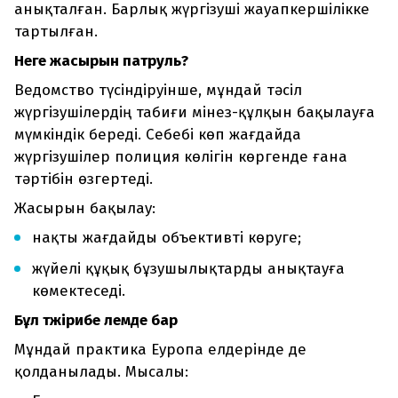
анықталған. Барлық жүргізуші жауапкершілікке
тартылған.
Неге жасырын патруль?
Ведомство түсіндіруінше, мұндай тәсіл
жүргізушілердің табиғи мінез-құлқын бақылауға
мүмкіндік береді. Себебі көп жағдайда
жүргізушілер полиция көлігін көргенде ғана
тәртібін өзгертеді.
Жасырын бақылау:
нақты жағдайды объективті көруге;
жүйелі құқық бұзушылықтарды анықтауға
көмектеседі.
Бұл тәжірибе әлемде бар
Мұндай практика Еуропа елдерінде де
қолданылады. Мысалы: