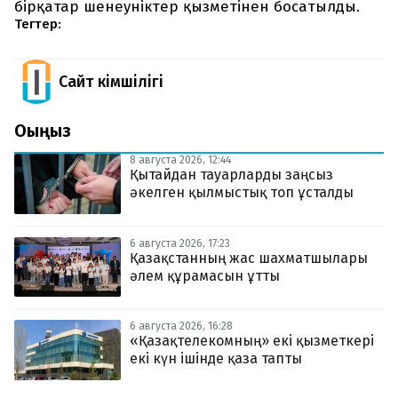
бірқатар шенеуніктер қызметінен босатылды.
Тегтер:
Сайт Әкімшілігі
Оқыңыз
8 августа 2026, 12:44
Қытайдан тауарларды заңсыз
әкелген қылмыстық топ ұсталды
6 августа 2026, 17:23
Қазақстанның жас шахматшылары
әлем құрамасын ұтты
6 августа 2026, 16:28
«Қазақтелекомның» екі қызметкері
екі күн ішінде қаза тапты