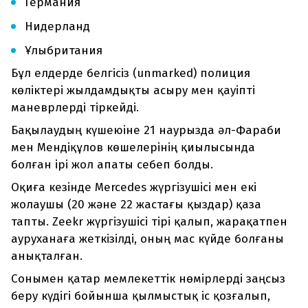
Германия
Нидерланд
Ұлыбритания
Бұл елдерде белгісіз (unmarked) полиция
көліктері жылдамдықты асыру мен қауіпті
маневрлерді тіркейді.
Бақылаудың күшеюіне 21 наурызда әл-Фараби
мен Мендіқұлов көшелерінің қиылысында
болған ірі жол апаты себеп болды.
Оқиға кезінде Mercedes жүргізушісі мен екі
жолаушы (20 және 22 жастағы қыздар) қаза
тапты. Zeekr жүргізушісі тірі қалып, жарақатпен
ауруханаға жеткізілді, оның мас күйде болғаны
анықталған.
Сонымен қатар мемлекеттік нөмірлерді заңсыз
беру күдігі бойынша қылмыстық іс қозғалып,