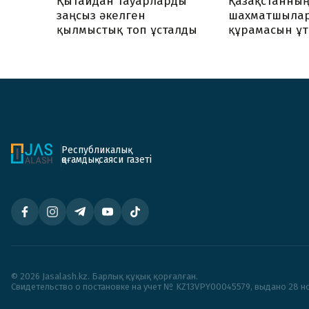
Қытайдан тауарларды
Қазақстанның
заңсыз әкелген
шахматшылар
қылмыстық топ ұсталды
құрамасын ұ
Республикалық
қоғамдық-саяси газеті
© 2026 Jasalash.kz. Барлық құқық қорғалған.
Cвидетельство о постановке на учет № KZ13VPY00045579, выдано 28 но