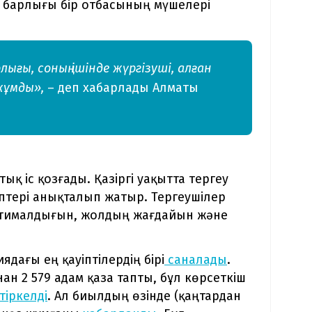
 барлығы бір отбасының мүшелері
лығы, соның ішінде жүргізуші, алған
жұмды»,
– деп хабарлады Алматы
 іс қозғады. Қазіргі уақытта тергеу
ептері анықталып жатыр. Тергеушілер
ықтималдығын, жолдың жағдайын және
ядағы ең қауіптілердің бірі
саналады
.
н 2 579 адам қаза тапты, бұл көрсеткіш
тіркелді
. Ал биылдың өзінде (қаңтардан