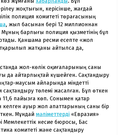
н көз жұмғаны
хабарланды
. Бұл
ерілеу жоқтығын, керісінше, жағдай
шілік полиция комитеті төрағасының
ша
, жыл басынан бері 12 миллионнан
н. Мұның барлығы полиция қызметінің бұл
артады. Қаншама ресми есепте «жол
 атқарылып жатқаны айтылса да,
станда жол-көлік оқиғаларының саны
ы да айтарлықтай күшейген. Сақтандыру
аңтар-маусым айларында міндетті
 сақтандыру төлемі жасалған. Бұл өткен
11,6 пайызға көп. Сонымен қатар
н келген ауыр жол апаттарының саны бір
еткен. Мұндай
мәліметтерді
«Евразия»
 Мемлекеттік несие бюросы, Бас
тика комитеті және сақтандыру