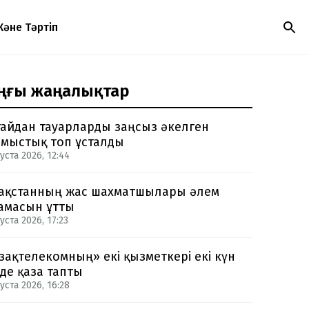
Және Тәртіп
ңғы жаңалықтар
айдан тауарларды заңсыз әкелген
мыстық топ ұсталды
уста 2026, 12:44
ақстанның жас шахматшылары әлем
амасын ұтты
уста 2026, 17:23
зақтелекомның» екі қызметкері екі күн
нде қаза тапты
уста 2026, 16:28