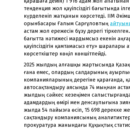
қарашаға дейін) 1 916 адам жол апатына
тенденция жол қауіпсіздігі бағытында ілг
күрделеніп жатқанын көрсетеді. ІІМ Әкім
орынбасары Ғалым Сарғұловтың
айтуын
астам жол ережесін бұзу дерегі тіркелге
бағытта нәтижесі мардымсыз екенін аңғ
қауіпсіздігін қамтамасыз ету» шаралары
көрсеткіштер көңіл көншітпейді.
2025 жылдың алғашқы жартысында Қазақ
ғана емес, олардың салдарының ауырлығ
компанияларының дерегіне қарағанда, қ
автосақтандыру аясында 74 мыңнан астам
жылдың сәйкес кезеңімен салыстырғанда 
адамдардың өмірі мен денсаулығына зия
жылда 54 пайызға өсіп, 15 698 дерекке ж
сақтандыру компаниясының аналитиктері
прокуратура жанындағы Құқықтық статис