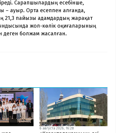
тіреді. Сарапшылардың есебінше,
ы – ауыр. Орта есеппен алғанда,
ң 21,3 пайызы адамдардың жарақат
ындысында жол-көлік оқиғаларының
н деген болжам жасалған.
6 августа 2026, 16:28