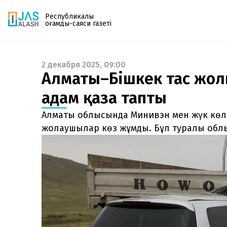
Республикалық
қоғамдық-саяси газеті
2 декабря 2025, 09:00
Газетке жазылу
Алматы–Бішкек тас жолы
PDF форматтағы газетті ай сайын электронды
адам қаза тапты
поштаңызға алып отырыңыз. Жаңа нөмір
шыққан сәтте сізге бірден жіберіледі. Тек email
Алматы облысында Минивэн мен жүк көліг
енгізіңіз, біз қалғанын өзіміз жібереміз.
жолаушылар көз жұмды. Бұл туралы облы