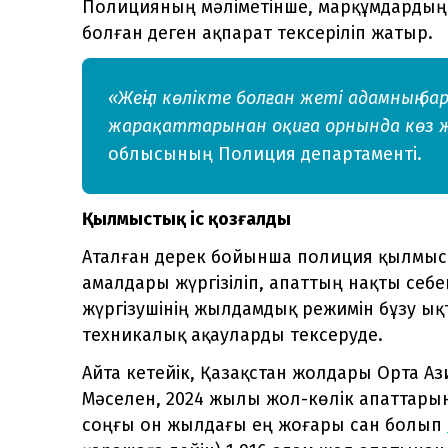
Полицияның мәліметінше, марқұмдардың
болған деген ақпарат тексеріліп жатыр.
«Жеңіл көлікте болған жеті адамның бар
жарақаттарынан оқиға орнында көз 
облысының Полиция департаменті.
Қылмыстық іс қозғалды
Аталған дерек бойынша полиция қылмыстық
амалдары жүргізіліп, апаттың нақты себ
жүргізушінің жылдамдық режимін бұзу 
техникалық ақауларды тексеруде.
Айта кетейік, Қазақстан жолдары Орта Ази
Мәселен, 2024 жылы жол-көлік апаттарына
соңғы он жылдағы ең жоғары сан болып