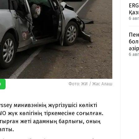
ERG
Қаз
6 авг
Пен
бол
әзі
6 авг
я
Фото: ЖИ / Жас Алаш
sey минивэнінің жүргізушісі көлікті
 жүк көлігінің тіркемесіне соғылған.
отырған жеті адамның барлығы, оның
тапты.