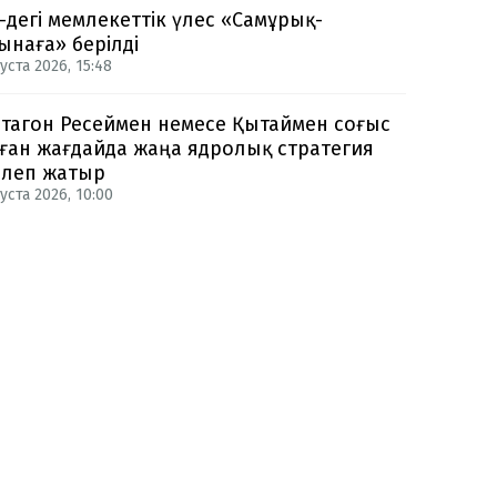
-дегі мемлекеттік үлес «Самұрық-
ынаға» берілді
уста 2026, 15:48
тагон Ресеймен немесе Қытаймен соғыс
ған жағдайда жаңа ядролық стратегия
рлеп жатыр
уста 2026, 10:00