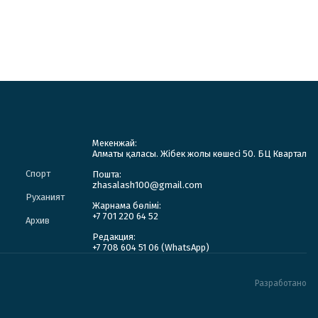
Мекенжай:
Алматы қаласы. Жібек жолы көшесі 50. БЦ Квартал
Спорт
Пошта:
zhasalash100@gmail.com
Руханият
Жарнама бөлімі:
+7 701 220 64 52
Архив
Редакция:
+7 708 604 51 06 (WhatsApp)
Разработано