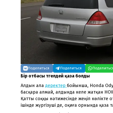
Поделиться
Поделиться
Поделитьс
Бір отбасы түгелдей қаза болды
Алдын ала
деректер
бойынша, Honda Odys
басқара алмай, алдында келе жатқан HOWO
Қатты соққы нәтижесінде жеңіл көлікте 
ішінде жүргізуші де, оқиға орнында қаза 