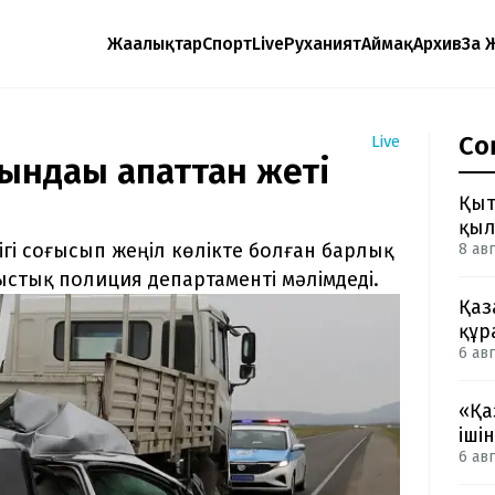
Жаңалықтар
Спорт
Live
Руханият
Аймақ
Архив
Заң 
Со
Live
ндағы апаттан жеті
Қыт
қыл
і соғысып жеңіл көлікте болған барлық
8 авг
стық полиция департаменті мәлімдеді.
Қаз
құр
6 авг
«Қа
іші
6 авг