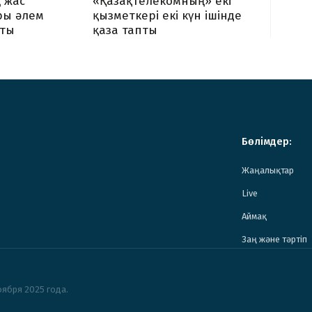
 жас
«Қазақтелекомның» екі
ы әлем
қызметкері екі күн ішінде
тты
қаза тапты
Бөлімдер:
Жаңалықтар
Live
Аймақ
Заң және тәртіп
ября 2025 года.