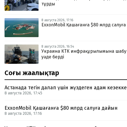
тұрды
8 августа 2026, 17:16
ExxonMobil Қашағанға $80 млрд салуға
8 августа 2026, 16:54
Украина КТК инфрақұрылымына шабу
уәде берді
Соңғы жаңалықтар
Астанада тегін далап үшін жүздеген адам кезекк
8 августа 2026, 17:45
ExxonMobil Қашағанға $80 млрд салуға дайын
8 августа 2026, 17:16