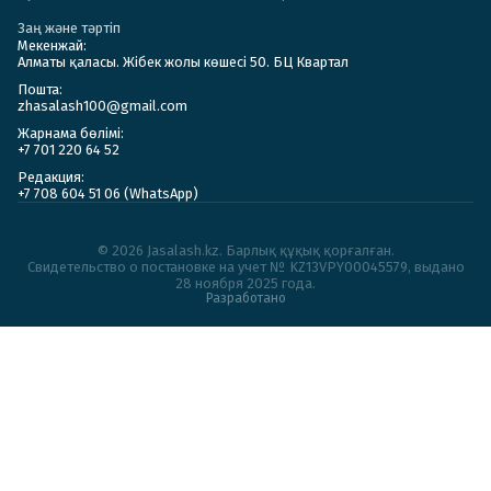
Заң және тәртіп
Мекенжай:
Алматы қаласы. Жібек жолы көшесі 50. БЦ Квартал
Пошта:
zhasalash100@gmail.com
Жарнама бөлімі:
+7 701 220 64 52
Редакция:
+7 708 604 51 06 (WhatsApp)
© 2026 Jasalash.kz. Барлық құқық қорғалған.
Cвидетельство о постановке на учет № KZ13VPY00045579, выдано
28 ноября 2025 года.
Разработано