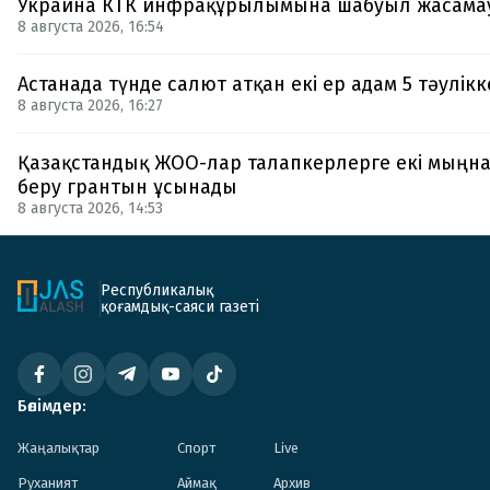
Украина КТК инфрақұрылымына шабуыл жасамауғ
8 августа 2026, 16:54
Астанада түнде салют атқан екі ер адам 5 тәулік
8 августа 2026, 16:27
Қазақстандық ЖОО-лар талапкерлерге екі мыңнан
беру грантын ұсынады
8 августа 2026, 14:53
Республикалық
қоғамдық-саяси газеті
Бөлімдер:
Жаңалықтар
Спорт
Live
Руханият
Аймақ
Архив