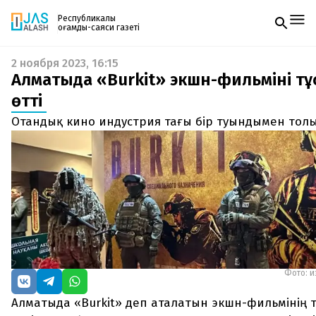
Республикалық
қоғамдық-саяси газеті
2 ноября 2023, 16:15
Жаңалықтар
Алматыда «Burkit» экшн-фильмінің тұ
Спорт
Газетке жазылу
Live
өтті
PDF форматтағы газетті ай сайын электронды
Руханият
Отандық кино индустрия тағы бір туындымен тол
поштаңызға алып отырыңыз. Жаңа нөмір
Аймақ
шыққан сәтте сізге бірден жіберіледі. Тек email
Архив
енгізіңіз, біз қалғанын өзіміз жібереміз.
Заң және тәртіп
Редакциямен байланыс
+7 708 604 51 06
Жарнама бөлімі
+7 701 220 64 52
Пошта
zhasalash100@gmail.com
Фото: и
Алматыда «Burkit» деп аталатын экшн-фильмінің т