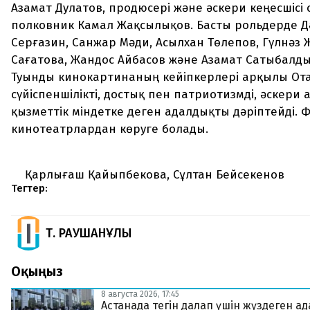
Азамат Дулатов, продюсері және әскери кеңесшісі
полковник Камал Жақсылықов. Басты рольдерде Д
Серғазин, Санжар Мәди, Асылхан Төлепов, Гүлнәз 
Сағатова, Жандос Айбасов және Азамат Сатыбалд
Туынды кинокартинаның кейіпкерлері арқылы Ота
сүйіспеншілікті, достық пен патриотизмді, әскери 
қызметтік міндетке деген адалдықты дәріптейді. 
кинотеатрлардан көруге болады.
Қарлығаш Қайыпбекова, Сұлтан Бейсекенов
Тегтер:
Т. РАУШАНҰЛЫ
Оқыңыз
8 августа 2026, 17:45
Астанада тегін далап үшін жүздеген а