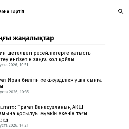
Және Тәртіп
ңғы жаңалықтар
ин шетелдегі ресейліктерге қатысты
теу енгізетін заңға қол қойды
уста 2026, 10:51
мп Иран билігін «екіжүзділік» үшін сынға
ды
уста 2026, 10:35
-штат»: Трамп Венесуэланың АҚШ
амына қосылуы мүмкін екенін тағы
зеді
уста 2026, 14:21