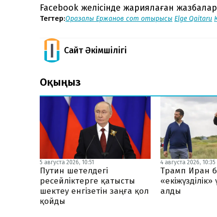
Facebook желісінде жариялаған жазбала
Тегтер:
Оразалы Ержанов
сот отырысы
Elge Qaitaru
Сайт Әкімшілігі
Оқыңыз
5 августа 2026, 10:51
4 августа 2026, 10:35
Путин шетелдегі
Трамп Иран б
ресейліктерге қатысты
«екіжүзділік»
шектеу енгізетін заңға қол
алды
қойды