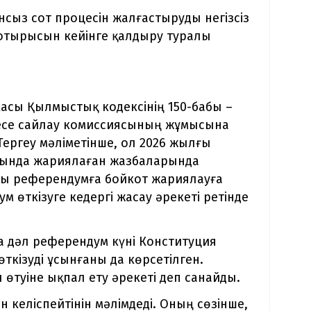
сыз сот процесін жалғастыруды негізсіз
 отырысын кейінге қалдыру туралы
асы Қылмыстық кодексінің 150-бабы –
месе сайлау комиссиясының жұмысына
Тергеу мәліметінше, ол 2026 жылғы
сында жариялаған жазбаларында
ы референдумға бойкот жариялауға
 өткізуге кедергі жасау әрекеті ретінде
а дәл референдум күні Конституция
ткізуді ұсынғаны да көрсетілген.
өтуіне ықпал ету әрекеті деп санайды.
 келіспейтінін мәлімдеді. Оның сөзінше,