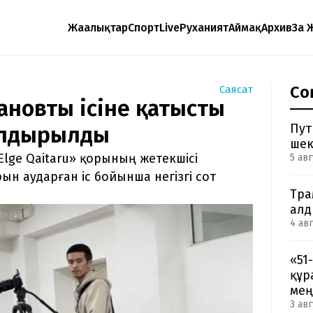
Жаңалықтар
Спорт
Live
Руханият
Аймақ
Архив
Заң 
Со
Саясат
новтың ісіне қатысты
Пут
қалдырылды
шек
ge Qaitaru» қорының жетекшісі
5 авг
н аударған іс бойынша негізгі сот
Тра
ал
4 авг
«51
құр
мең
3 авг