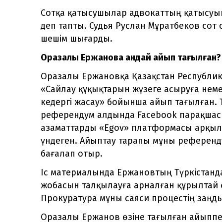
Сотқа қатысушылар адвокаттың қатысуын
деп тапты. Судья Руслан Мұратбеков сот
шешім шығарды.
Оразалы Ержановқа қандай айып тағылған?
Оразалы Ержановқа Қазақстан Республик
«Сайлау құқықтарын жүзеге асыруға не
кедергі жасау» бойынша айып тағылған. 
референдум алдында Facebook парақша
азаматтарды «Egov» платформасы арқыл
үндеген. Айыптау тарапы мұны референдум
бағалап отыр.
Іс материалында Ержановтың Түркістанд
жобасын талқылауға арналған құрылтай ө
Прокуратура мұны саяси процестің заңды 
Оразалы Ержанов өзіне тағылған айыппен