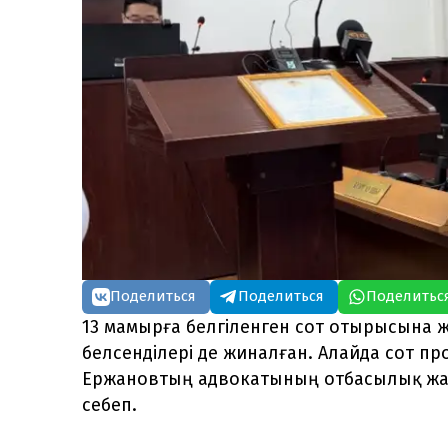
Поделиться
Поделиться
Поделитьс
13 мамырға белгіленген сот отырысына 
белсенділері де жиналған. Алайда сот п
Ержановтың адвокатының отбасылық жағ
себеп.