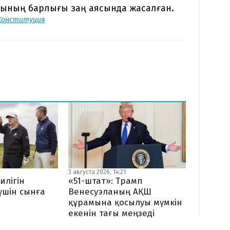
рының барлығы заң аясында жасалған.
Конституция
3 августа 2026, 14:21
илігін
«51-штат»: Трамп
 үшін сынға
Венесуэланың АҚШ
құрамына қосылуы мүмкін
екенін тағы меңзеді