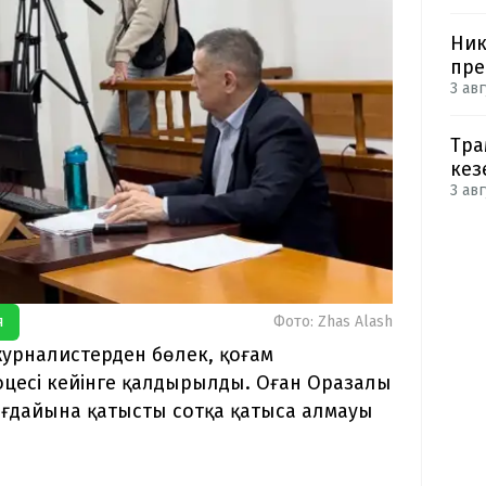
Ник
пре
3 авг
Тра
кез
3 авг
я
Фото: Zhas Alash
журналистерден бөлек, қоғам
роцесі кейінге қалдырылды. Оған Оразалы
дайына қатысты сотқа қатыса алмауы