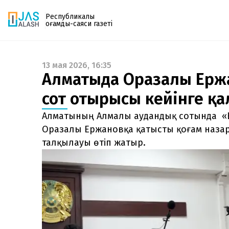
Республикалық
қоғамдық-саяси газеті
13 мая 2026, 16:35
Газетке жазылу
Алматыда Оразалы Ержа
PDF форматтағы газетті ай сайын электронды
сот отырысы кейінге 
поштаңызға алып отырыңыз. Жаңа нөмір
шыққан сәтте сізге бірден жіберіледі. Тек email
Алматының Алмалы аудандық сотында «El
енгізіңіз, біз қалғанын өзіміз жібереміз.
Оразалы Ержановқа қатысты қоғам назары
талқылауы өтіп жатыр.