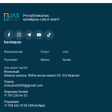
Республикалық
қоғамдық-саяси газеті
Бөлімдер:
Жаңалықтар
Спорт
Live
Руханият
Аймақ
Архив
Заң және тәртіп
Мекенжай:
Алматы қаласы. Жібек жолы көшесі 50. БЦ Квартал
Пошта:
zhasalash100@gmail.com
Жарнама бөлімі:
+7 701 220 64 52
Редакция:
+7 708 604 51 06 (WhatsApp)