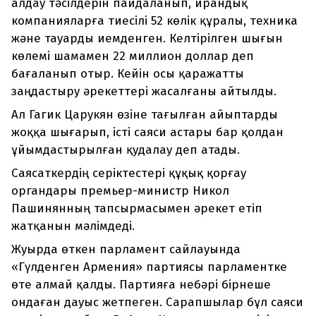
алдау тәсілдерін пайдаланып, ирандық
компанияларға тиесілі 52 көлік құралы, техника
және тауарды иемденген. Келтірілген шығын
көлемі шамамен 22 миллион доллар деп
бағаланып отыр. Кейін осы қаражатты
заңдастыру әрекеттері жасалғаны айтылды.
Ал Гагик Царукян өзіне тағылған айыптарды
жоққа шығарып, істі саяси астары бар қолдан
ұйымдастырылған қудалау деп атады.
Саясаткердің серіктестері құқық қорғау
органдары премьер-министр Никол
Пашинянның тапсырмасымен әрекет етіп
жатқанын мәлімдеді.
Жуырда өткен парламент сайлауында
«Гүлденген Армения» партиясы парламентке
өте алмай қалды. Партияға небәрі бірнеше
ондаған дауыс жетпеген. Сарапшылар бұл саяси