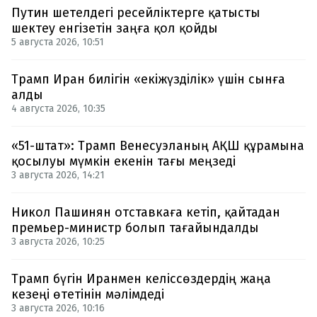
Путин шетелдегі ресейліктерге қатысты
шектеу енгізетін заңға қол қойды
5 августа 2026, 10:51
Трамп Иран билігін «екіжүзділік» үшін сынға
алды
4 августа 2026, 10:35
«51-штат»: Трамп Венесуэланың АҚШ құрамына
қосылуы мүмкін екенін тағы меңзеді
3 августа 2026, 14:21
Никол Пашинян отставкаға кетіп, қайтадан
премьер-министр болып тағайындалды
3 августа 2026, 10:25
Трамп бүгін Иранмен келіссөздердің жаңа
кезеңі өтетінін мәлімдеді
3 августа 2026, 10:16