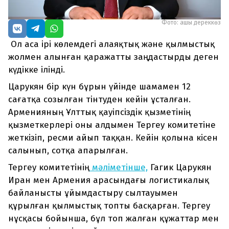
Фото: ашық дереккөз
Ол аса ірі көлемдегі алаяқтық және қылмыстық
жолмен алынған қаражатты заңдастырды деген
күдікке ілінді.
Царукян бір күн бұрын үйінде шамамен 12
сағатқа созылған тінтуден кейін ұсталған.
Арменияның Ұлттық қауіпсіздік қызметінің
қызметкерлері оны алдымен Тергеу комитетіне
жеткізіп, ресми айып таққан. Кейін қолына кісен
салынып, сотқа апарылған.
Тергеу комитетінің
мәліметінше,
Гагик Царукян
Иран мен Армения арасындағы логистикалық
байланысты ұйымдастыру сылтауымен
құрылған қылмыстық топты басқарған. Тергеу
нұсқасы бойынша, бұл топ жалған құжаттар мен