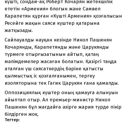
күшті, сондай-ақ Роберт Кочарян жетекшілік
ететін «Армения» блогын және Самвел
Карапетян құрған «Күшті Армения» қозғалысын
Ресейге жақын саяси күштер қатарына
жатқызады.
Сайлауалды науқан кезінде Никол Пашинян
Кочарянды, Карапетянды және Царукянды
түрмеге отырғызатынын айтып, қатаң
мәлімдемелер жасаған болатын. Қазіргі таңда
аталған үш саясаткердің бәріне қатысты
қылмыстық іс қозғалғанымен, тергеу
изоляторына тек Гагик Царукян ғана қамалды.
Оппозициялық күштер оның қамауға алынуын
айыптап отыр. Ал премьер-министр Никол
Пашинян бұл жағдайға әзірге жария түрде пікір
білдірген жоқ.
Тегтер: