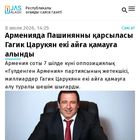
Республикалық
қоғамдық-саяси газеті
8 июля 2026, 14:25
Саясат
Жаңалықтар
Арменияда Пашинянның қарсыласы
Спорт
Газетке жазылу
Live
Гагик Царукян екі айға қамауға
PDF форматтағы газетті ай сайын электронды
Руханият
алынды
поштаңызға алып отырыңыз. Жаңа нөмір
Аймақ
шыққан сәтте сізге бірден жіберіледі. Тек email
Архив
Армения соты 7 шілде күні оппозициялық
енгізіңіз, біз қалғанын өзіміз жібереміз.
Заң және тәртіп
«Гүлденген Армения» партиясының жетекшісі,
миллиардер Гагик Царукянн екі айға қамауға
Редакциямен байланыс
алу туралы шешім шығарды.
+7 708 604 51 06
Жарнама бөлімі
+7 701 220 64 52
Пошта
zhasalash100@gmail.com