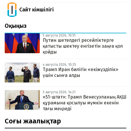
Сайт Әкімшілігі
Оқыңыз
5 августа 2026, 10:51
Путин шетелдегі ресейліктерге
қатысты шектеу енгізетін заңға қол
қойды
4 августа 2026, 10:35
Трамп Иран билігін «екіжүзділік»
үшін сынға алды
3 августа 2026, 14:21
«51-штат»: Трамп Венесуэланың АҚШ
құрамына қосылуы мүмкін екенін
тағы меңзеді
Соңғы жаңалықтар