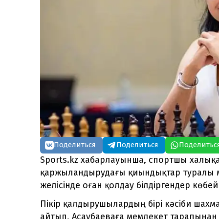
Поделиться
Поделиться
Поделитьс
Sports.kz хабарлауынша, спортшы халы
қаржыландырудағы қиындықтар туралы мә
желісінде оған қолдау білдіргендер көбей
Пікір қалдырушылардың бірі кәсіби шахм
айтып, Асаубаеваға мемлекет тарапынан к