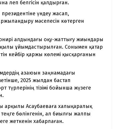
ына леп белгісін қалдырған.
н президентіне үндеу жасап,
ржыландыру мәселесін көтерген
урнирі алдындағы оқу-жаттығу жиындары
арқылы ұйымдастырылған. Сонымен қатар
ін кейбір қаржы көлемі қысқарғанын
лемдердің азаюын заңнамадағы
метінше, 2025 жылдан бастап
 түрлерінің тізімі бойынша жүзеге
н.
оры арқылы Асаубаеваға халықаралық
теңге бөлінгенін, ал биылғы жалпы
еге жеткенін хабарлаған.