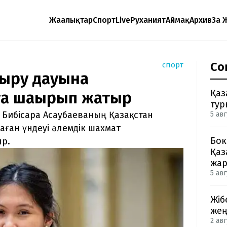
Жаңалықтар
Спорт
Live
Руханият
Аймақ
Архив
Заң 
Со
спорт
дыру дауына
Қаз
а шақырып жатыр
тур
Бибісара Асаубаеваның Қазақстан
5 авг
ған үндеуі әлемдік шахмат
Бок
р.
Қаз
жа
5 авг
Жіб
жең
2 авг