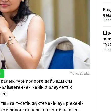
Бақ
чем
2 авг
Шве
эфи
түз
31 и
я
Фото: gov.kz
қаралық турнирлерге дайындықты
лімдегеннен кейін X әлеуметтік
ген.
атшыға түсетін жүктеменің ауыр екенін
өмек көрсетіледі деп үміт білдірген.