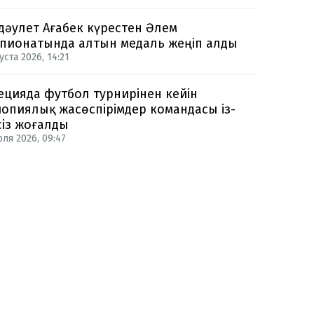
дәулет Ағабек күрестен Әлем
пионатында алтын медаль жеңіп алды
уста 2026, 14:21
цияда футбол турнирінен кейін
опиялық жасөспірімдер командасы із-
сіз жоғалды
юля 2026, 09:47