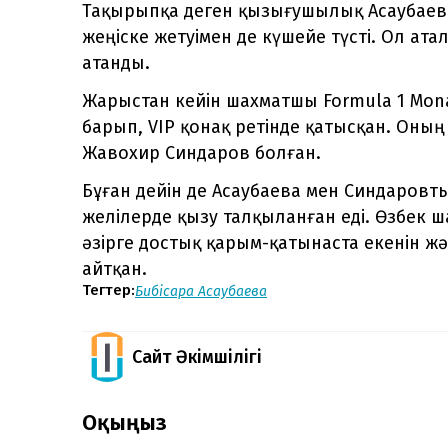
Тақырыпқа деген қызығушылық Асаубае
жеңіске жетуімен де күшейе түсті. Ол ат
атанды.
Жарыстан кейін шахматшы Formula 1 Mona
барып, VIP қонақ ретінде қатысқан. Оны
Жавохир Синдаров болған.
Бұған дейін де Асаубаева мен Синдаровты
желілерде қызу талқыланған еді. Өзбек
әзірге достық қарым-қатынаста екенін ж
айтқан.
Тегтер:
Бибісара Асаубаева
Сайт Әкімшілігі
Оқыңыз