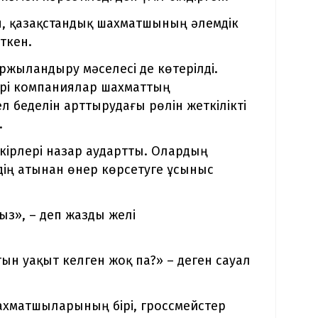
п, қазақстандық шахматшының әлемдік
өткен.
жыландыру мәселесі де көтерілді.
ірі компаниялар шахматтың
беделін арттырудағы рөлін жеткілікті
.
кірлері назар аудартты. Олардың
лдің атынан өнер көрсетуге ұсыныс
ыз», – деп жазды желі
ын уақыт келген жоқ па?» – деген сауал
ахматшыларының бірі, гроссмейстер