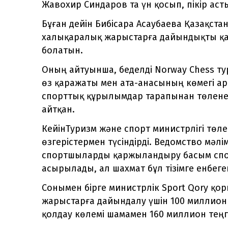
Жавохир Синдаров та үн қосып, пікір аст
Бұған дейін Бибісара Асаубаева Қазақста
халықаралық жарыстарға дайындықты қа
болатын.
Оның айтуынша, беделді Norway Chess т
өз қаражаты мен ата-анасының көмегі 
спорттық құрылымдар тарапынан төленет
айтқан.
КейінТуризм және спорт министрлігі тө
өзгерістермен түсіндірді. Ведомство мәлі
спортшыларды қаржыландыру басым спорт
асырылады, ал шахмат бұл тізімге енбеге
Сонымен бірге министрлік Sport Qory қ
жарыстарға дайындалу үшін 100 миллион 
қолдау көлемі шамамен 160 миллион теңг