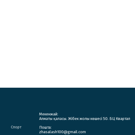
Мекенжай:
Алматы қаласы. Жібек жолы көшесі 50. БЦ Квартал
Спорт
Пошта:
zhasalash100@gmail.com