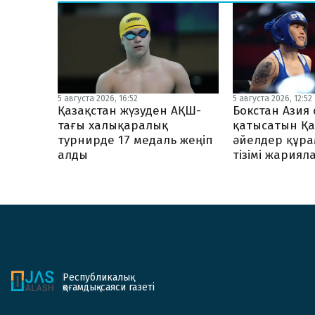
5 августа 2026, 16:52
5 августа 2026, 12:52
Қазақстан жүзуден АҚШ-
Бокстан Ази
тағы халықаралық
қатысатын Қа
турнирде 17 медаль жеңіп
әйелдер құр
алды
тізімі жария
Республикалық
қоғамдық-саяси газеті