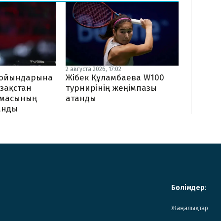
2 августа 2026, 17:02
Жібек Құламбаева W100
я ойындарына
турнирінің жеңімпазы
зақстан
атанды
амасының
ланды
Бөлімдер:
Жаңалықтар