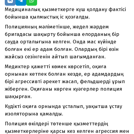
Медициналық қызметкерге күш қолдану фактісі
бойынша қылмыстық іс қозғалды.
Полицияның мәліметінше, жедел жәрдем
бригадасы шақырту бойынша елорданың бір
сауда орталығына келген. Онда мас күйінде
болған екі ер адам болған. Олардың бірі өзін
жайсыз сезінгенін айтып шағымданған.
Медиктер қажетті көмек көрсетіп, оқиға
орнынан кетпек болған кезде, ер адамдардың
бірі агрессивті әрекет жасап, фельдшерді ұрып
жіберген. Оқиғаны көрген куәгерлер полиция
шақырған.
Күдікті оқиға орнында ұсталып, уақытша ұстау
изоляторына қамалды.
Полиция өкілдері төтенше қызметтердің
қызметкерлеріне қарсы кез келген агрессия мен