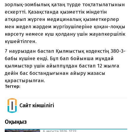
зорлық-зомбылық қатаң түрде тоқтатылатынын
ескертті. Қазақстанда қызметтік міндетін
атқарып жүрген медициналық қызметкерлер
мен жедел жәрдем жүргізушілеріне қоқан-лоққы
көрсету немесе күш қолдану үшін жауапкершілік
күшейтілген.
7 наурыздан бастап Қылмыстық кодекстің 380-3-
бабы күшіне енді. Бұл бап бойынша мұндай
қылмыстар үшін айыппұлдан бастап 12 жылға
дейін бас бостандығынан айыру жазасы
қарастырылған.
Тегтер:
Сайт Әкімшілігі
Оқыңыз
6 августа 2026, 17:23