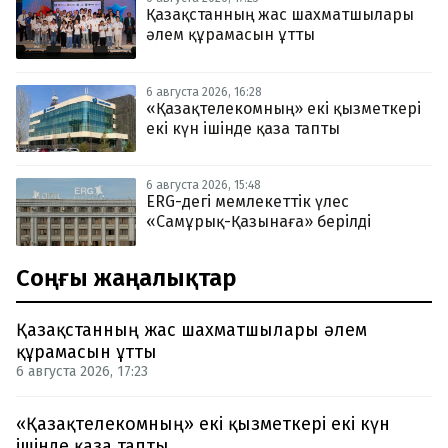
Қазақстанның жас шахматшылары
әлем құрамасын ұтты
6 августа 2026, 16:28
«Қазақтелекомның» екі қызметкері
екі күн ішінде қаза тапты
6 августа 2026, 15:48
ERG-дегі мемлекеттік үлес
«Самұрық-Қазынаға» берілді
Соңғы жаңалықтар
Қазақстанның жас шахматшылары әлем
құрамасын ұтты
6 августа 2026, 17:23
«Қазақтелекомның» екі қызметкері екі күн
ішінде қаза тапты