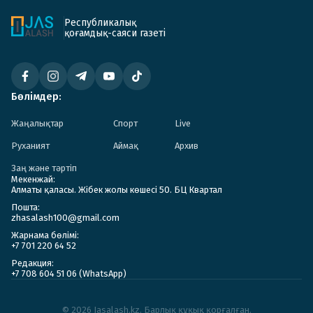
Республикалық
қоғамдық-саяси газеті
Бөлімдер:
Жаңалықтар
Спорт
Live
Руханият
Аймақ
Архив
Заң және тәртіп
Мекенжай:
Алматы қаласы. Жібек жолы көшесі 50. БЦ Квартал
Пошта:
zhasalash100@gmail.com
Жарнама бөлімі:
+7 701 220 64 52
Редакция:
+7 708 604 51 06 (WhatsApp)
© 2026 Jasalash.kz. Барлық құқық қорғалған.