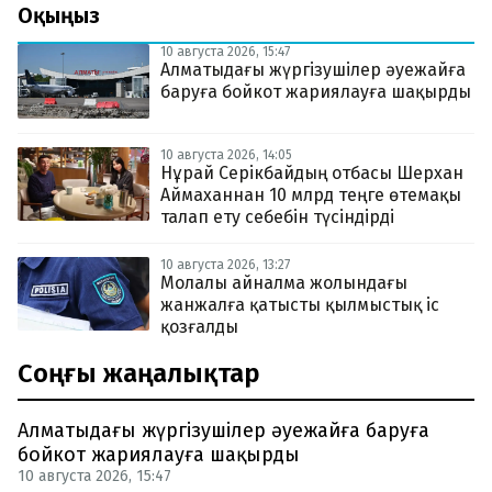
Оқыңыз
10 августа 2026, 15:47
Алматыдағы жүргізушілер әуежайға
баруға бойкот жариялауға шақырды
10 августа 2026, 14:05
Нұрай Серікбайдың отбасы Шерхан
Аймаханнан 10 млрд теңге өтемақы
талап ету себебін түсіндірді
10 августа 2026, 13:27
Молалы айналма жолындағы
жанжалға қатысты қылмыстық іс
қозғалды
Соңғы жаңалықтар
Алматыдағы жүргізушілер әуежайға баруға
бойкот жариялауға шақырды
10 августа 2026, 15:47