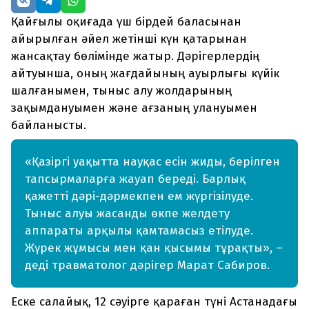
Қайғылы оқиғада үш бірдей баласынан
айырылған әйел жетінші күн қатарынан
жансақтау бөлімінде жатыр. Дәрігерлердің
айтуынша, оның жағдайының ауырлығы күйік
шалғанымен, тыныс алу жолдарының
зақымдануымен және ағзаның улануымен
байланысты.
«Қазіргі уақытта науқас есін жиды, берілген
тапсырмаларға жауап береді. Барлық
қажетті дәрі-дәрмекпен ем жүргізілуде.
Тыныс алуы жасанды өкпе желдету
аппараты арқылы қамтамасыз етілуде.
Жүрек жұмысы мен қан қысымы тұрақты», –
деді травматолог дәрігер Марат Сабиров.
Еске салайық, 12 сәуірге қараған түні Астанадағы