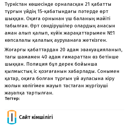
Түркістан көшесінде орналасқан 21 қабатты
тұрғын үйдің 15-қабатындағы пәтерде өрт
шыққан. Оқиға орнынан үш баланың мәйіті
табылған. Өрт сөндірушілер олардың анасын
аман алып қалып, күйік жарақаттарымен №1
көпсалалы қалалық ауруханаға жеткізген.
Жоғарғы қабаттардан 20 адам эвакуацияланып,
тағы шамамен 40 адам ғимараттан өз бетінше
шыққан. Полиция бұл дерек бойынша
қылмыстық іс қозғағанын хабарлады. Сонымен
қатар, оқиға болған тұрғын үй ауласына кіру
жолын көлігімен жауып тастаған жүргізуші
жауапқа тартылған.
Тегтер:
Сайт Әкімшілігі