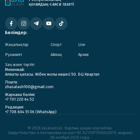
қоғамдық-саяси газеті
Бөлімдер:
Жаңалықтар
Спорт
Live
Руханият
Аймақ
Архив
Заң және тәртіп
Мекенжай:
Алматы қаласы. Жібек жолы көшесі 50. БЦ Квартал
Пошта:
zhasalash100@gmail.com
Жарнама бөлімі:
+7 701 220 64 52
Редакция:
+7 708 604 51 06 (WhatsApp)
© 2026 Jasalash.kz. Барлық құқық қорғалған.
Cвидетельство о постановке на учет № KZ13VPY00045579, выдано
28 ноября 2025 года.