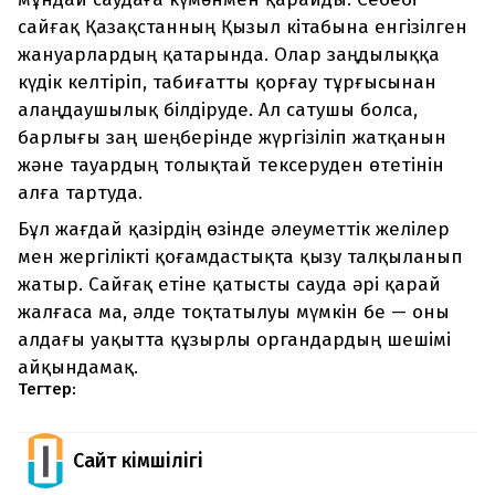
сайғақ Қазақстанның Қызыл кітабына енгізілген
жануарлардың қатарында. Олар заңдылыққа
күдік келтіріп, табиғатты қорғау тұрғысынан
алаңдаушылық білдіруде. Ал сатушы болса,
барлығы заң шеңберінде жүргізіліп жатқанын
және тауардың толықтай тексеруден өтетінін
алға тартуда.
Бұл жағдай қазірдің өзінде әлеуметтік желілер
мен жергілікті қоғамдастықта қызу талқыланып
жатыр. Сайғақ етіне қатысты сауда әрі қарай
жалғаса ма, әлде тоқтатылуы мүмкін бе — оны
алдағы уақытта құзырлы органдардың шешімі
айқындамақ.
Тегтер:
Сайт Әкімшілігі