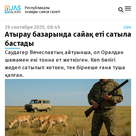
Республикалық
қоғамдық-саяси газеті
29 сентября 2025, 08:45
Live
Жаңалықтар
Атырау базарында сайғақ еті сатыла
Спорт
Газетке жазылу
Live
бастады
PDF форматтағы газетті ай сайын электронды
Руханият
Саудагер Вячеславтың айтуынша, ол Оралдан
поштаңызға алып отырыңыз. Жаңа нөмір
Аймақ
шыққан сәтте сізге бірден жіберіледі. Тек email
шамамен екі тонна ет жеткізген. Көп бөлігі
Архив
енгізіңіз, біз қалғанын өзіміз жібереміз.
Заң және тәртіп
жедел сатылып кеткен, тек бірнеше ғана туша
қалған.
Редакциямен байланыс
+7 708 604 51 06
Жарнама бөлімі
+7 701 220 64 52
Пошта
zhasalash100@gmail.com