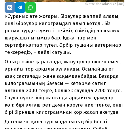
Фото: zhasalash.kz (ЖИ)
«Сұраныс өте жоғары. Біреулер жаппай алады,
енді біреулер килограмдап алып кетеді. Біз
ресми түрде жұмыс істейміз, өзіміздің аңшылық
шаруашылығымыз бар. Құжаттар мен
сертификаттар түгел. Әрбір тушаны ветеринар
тексереді», – дейді сатушы.
Оның сөзіне қарағанда, жануарлар оқпен емес,
арнайы тор арқылы ауланады. Осылайша ет
ұзақ сақталады және зақымданбайды. Базарда
килограммының бағасы — көтерме сатып
алғанда 2000 теңге, бөлшек саудада 2200 теңге.
Сауда нүктесінің жанында әрдайым адамдар
көп: бірі алғаш рет дәмін көруге ниеттенсе, енді
бірі бірнеше килограммнан қор жасап әкетуде.
Дегенмен, қала тұрғындарының бір бөлігі
мұндай саудаға күмәнмен қарайды. Себебі