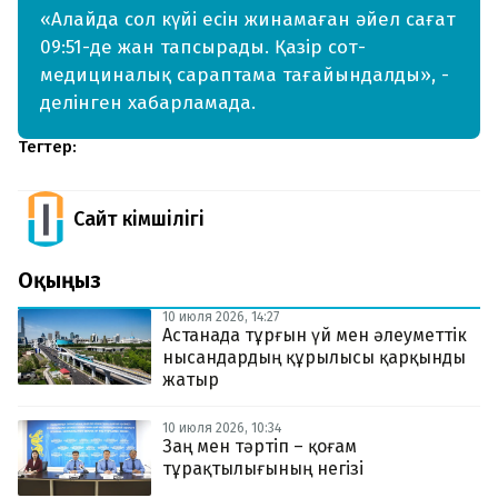
«Алайда сол күйі есін жинамаған әйел сағат
09:51-де жан тапсырады. Қазір сот-
медициналық сараптама тағайындалды», -
делінген хабарламада.
Тегтер:
Сайт Әкімшілігі
Оқыңыз
10 июля 2026, 14:27
Астанада тұрғын үй мен әлеуметтік
нысандардың құрылысы қарқынды
жатыр
10 июля 2026, 10:34
Заң мен тәртіп – қоғам
тұрақтылығының негізі