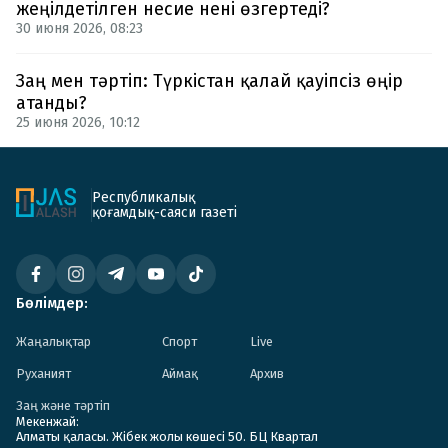
жеңілдетілген несие нені өзгертеді?
30 июня 2026, 08:23
Заң мен тәртіп: Түркістан қалай қауіпсіз өңір
атанды?
25 июня 2026, 10:12
Республикалық
қоғамдық-саяси газеті
Бөлімдер:
Жаңалықтар
Спорт
Live
Руханият
Аймақ
Архив
Заң және тәртіп
Мекенжай:
Алматы қаласы. Жібек жолы көшесі 50. БЦ Квартал