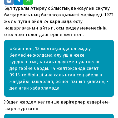
Бұл туралы Атырау облыстық денсаулық сақтау
басқармасының баспасөз қызметі мәлімдеді. 1972
жылы туған әйел 24 қарашада естуі
нашарлағанын айтып, осы емдеу мекемесінің
отоларинголог дәрігеріне жүгінген.
«Кейіннен, 13 желтоқсанда ол емдеу
бөлмесіне жолдама алу үшін жеке
сурдологтың тағайындауымен учаскелік
дәрігеріне барды. 14 желтоқсанда сағат
09:15-те бірінші ине салынған соң әйелдің
жағдайы нашарлап, есінен танып қалған», -
делінген хабарламада.
Жедел жәрдем келгенше дәрігерлер өздері ем-
шара жүргізген.