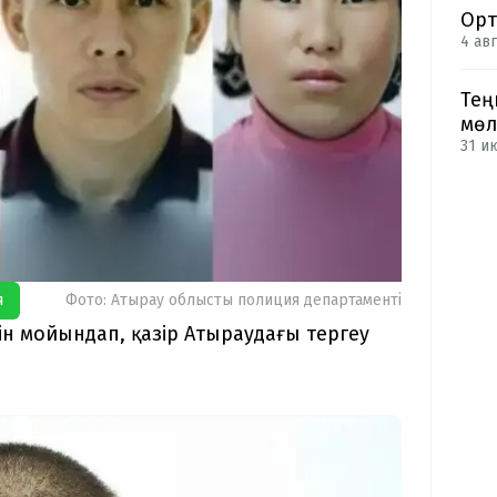
Орт
4 авг
Тең
мөл
31 и
я
Фото: Атырау облыстық полиция департаменті
әсін мойындап, қазір Атыраудағы тергеу