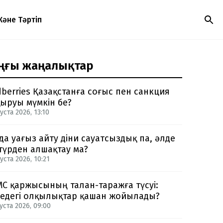
Және Тәртіп
ңғы жаңалықтар
dberries Қазақстанға соғыс пен санкция
ыруы мүмкін бе?
уста 2026, 13:10
да уағыз айту діни сауатсыздық па, әлде
түрден алшақтау ма?
уста 2026, 10:21
С қаржысының талан-таражға түсуі:
едегі олқылықтар қашан жойылады?
уста 2026, 09:00