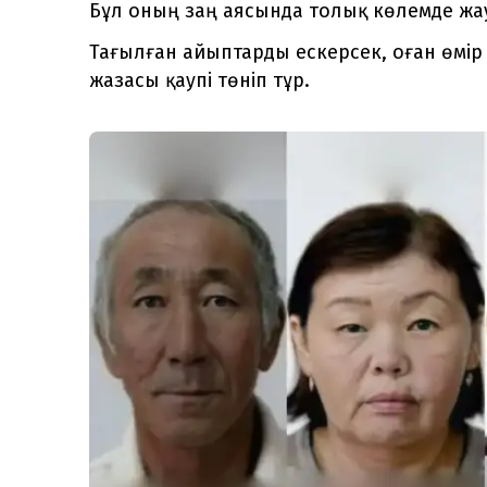
Бұл оның заң аясында толық көлемде жау
Тағылған айыптарды ескерсек, оған өмі
жазасы қаупі төніп тұр.