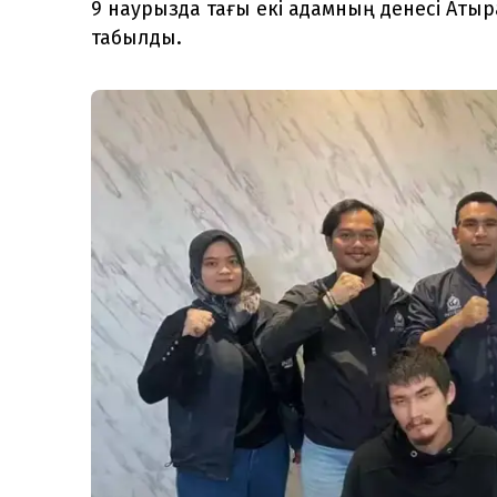
9 наурызда тағы екі адамның денесі Ат
табылды.