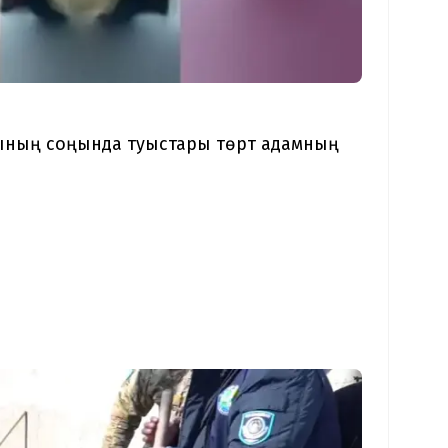
йының соңында туыстары төрт адамның