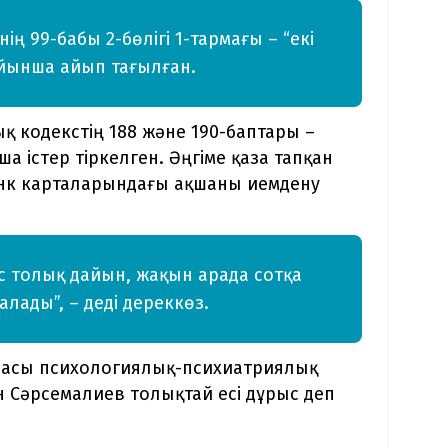
ң 99-бабы 2-бөлігі 1-тармағы – “екі
ойынша айып тағылған.
 кодекстің 188 және 190-баптары –
 істер тіркелген. Әңгіме қаза тапқан
нк карталарындағы ақшаны иемдену
Іс толық дайын, жақын арада сотқа
лады”, – деді дереккөз.
урасы психологиялық-психиатриялық
Сәрсемалиев толықтай есі дұрыс деп