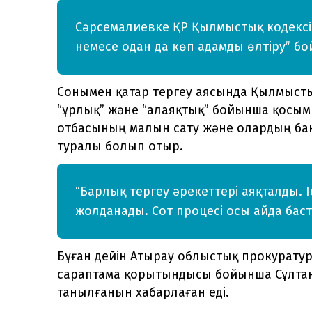
Сәрсемалиевке ҚР Қылмыстық кодексіні
немесе одан да көп адамды өлтіру” б
Сонымен қатар тергеу аясында Қылмыстық
“ұрлық” және “алаяқтық” бойынша қосымша
отбасының малын сату және олардың ба
туралы болып отыр.
“Барлық тергеу әрекеттері аяқталды. 
жолданады. Сот процесі осы айда баста
Бұған дейін Атырау облыстық прокурат
сараптама қорытындысы бойынша Сұлтан 
танылғанын хабарлаған еді.