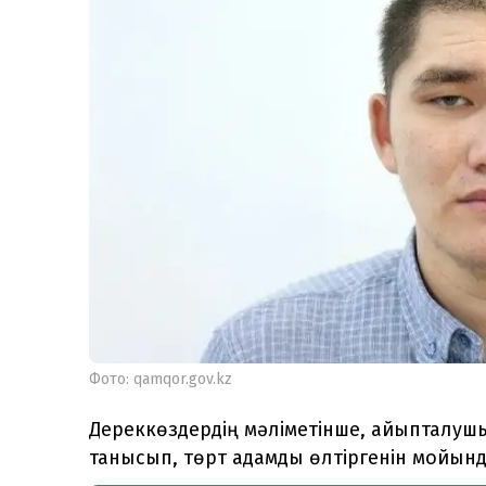
Фото: qamqor.gov.kz
Дереккөздердің мәліметінше, айыпталу
танысып, төрт адамды өлтіргенін мойынд