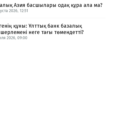
алық Азия басшылары одақ құра ала ма?
уста 2026, 12:51
генің құны: Ұлттық банк базалық
шерлемені неге тағы төмендетті?
юля 2026, 09:00