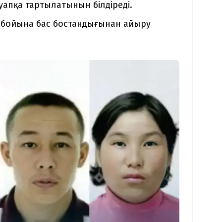
апқа тартылатынын білдіреді.
р бойына бас бостандығынан айыру