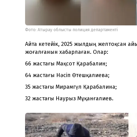
Фото: Атырау облыстық полиция департаменті
Айта кетейік, 2025 жылдың желтоқсан а
жоғалғанын хабарлаған. Олар:
66 жастағы Мақсот Қарабалин;
64 жастағы Нәсіп Өтешқалиева;
35 жастағы Мирамгүл Қарабалина;
32 жастағы Наурыз Мұқанғалиев.