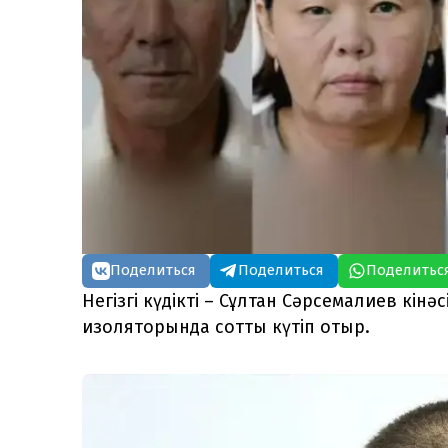
Поделиться
Поделиться
Поделитьс
Негізгі күдікті – Сұлтан Сәрсемалиев кін
изоляторында сотты күтіп отыр.