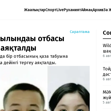
Жаңалықтар
Спорт
Live
Руханият
Аймақ
Архив
Заң 
Со
Сараптама
ылындағы отбасы
Wil
 аяқталды
шақ
а бір отбасының қаза табуына
6 авг
 дейінгі тергеу аяқталды.
Той
дәс
6 авг
МӘМ
жүй
5 авг