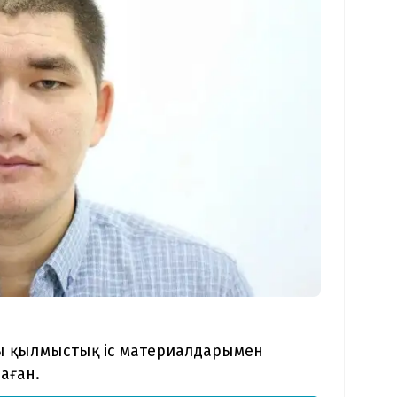
шы қылмыстық іс материалдарымен
аған.