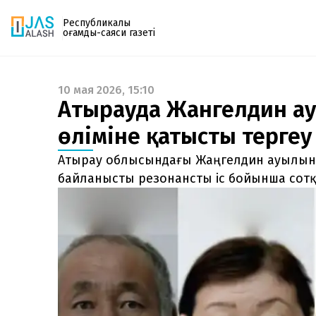
Республикалық
қоғамдық-саяси газеті
10 мая 2026, 15:10
Газетке жазылу
Атырауда Жангелдин ау
PDF форматтағы газетті ай сайын электронды
өліміне қатысты тергеу
поштаңызға алып отырыңыз. Жаңа нөмір
шыққан сәтте сізге бірден жіберіледі. Тек email
Атырау облысындағы Жаңгелдин ауылынд
енгізіңіз, біз қалғанын өзіміз жібереміз.
байланысты резонансты іс бойынша сотқа