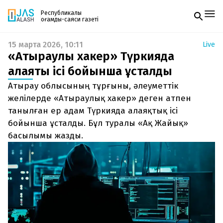
Республикалық
қоғамдық-саяси газеті
15 марта 2026, 10:11
Live
Жаңалықтар
«Атыраулық хакер» Түркияда
Спорт
Газетке жазылу
Live
алаяқтық ісі бойынша ұсталды
PDF форматтағы газетті ай сайын электронды
Руханият
Атырау облысының тұрғыны, әлеуметтік
поштаңызға алып отырыңыз. Жаңа нөмір
Аймақ
шыққан сәтте сізге бірден жіберіледі. Тек email
желілерде «Атыраулық хакер» деген атпен
Архив
енгізіңіз, біз қалғанын өзіміз жібереміз.
Заң және тәртіп
танылған ер адам Түркияда алаяқтық ісі
бойынша ұсталды. Бұл туралы «Ақ Жайық»
Редакциямен байланыс
басылымы жазды.
+7 708 604 51 06
Жарнама бөлімі
+7 701 220 64 52
Пошта
zhasalash100@gmail.com