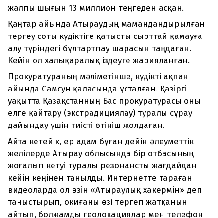
жалпы шығын 13 миллион теңгеден асқан.
Қаңтар айында Атыраудың мамандандырылған
тергеу соты күдіктіге қатысты сырттай қамауға
алу түріндегі бұлтартпау шарасын таңдаған.
Кейін ол халықаралық іздеуге жарияланған.
Прокуратураның мәліметінше, күдікті ақпан
айында Самсун қаласында ұсталған. Қазіргі
уақытта Қазақстанның Бас прокуратурасы оны
елге қайтару (экстрадициялау) туралы сұрау
дайындау үшін тиісті өтініш жолдаған.
Айта кетейік, ер адам бұған дейін әлеуметтік
желілерде Атырау облысында бір отбасының
жоғалып кетуі туралы резонансты жағдайдан
кейін кеңінен танылды. Интернетте тараған
видеоларда ол өзін «Атыраулық хакермін» деп
таныстырып, оқиғаны өзі тергеп жатқанын
айтып, болжамды геолокациялар мен телефон