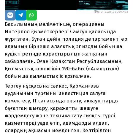
Фото: ашық дереккөз
Басылымның мәліметінше, операцияны
Интерпол қызметкерлері Самсун қаласында
жүргізген. Бұған дейін полиция департаменті ер
адамның бірнеше алаяқтық эпизоды бойынша
күдікті ретінде қарастырылып жатқанын
хабарлаған. Оған Қазақстан Республикасының
Қылмыстық кодексінің 190-бабы («Алаяқтық»)
бойынша қылмыстық іс қозғалған.
Тергеу нұсқасына сәйкес, Құрманғазы
ауданының тұрғыны инвестиция салуға
көмектесу, IT саласында оқыту, аккаунттарды
бұғаттан шығару, қаражатты шешуге
жәрдемдесу және техника сату сияқты түрлі
қызметтерді уәде етіп, адамдарды алдап,
олардың ақшасын иемденген. Келтірілген