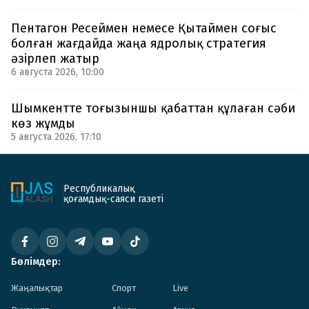
Пентагон Ресеймен немесе Қытаймен соғыс
болған жағдайда жаңа ядролық стратегия
әзірлеп жатыр
6 августа 2026, 10:00
Шымкентте тоғызыншы қабаттан құлаған сәби
көз жұмды
5 августа 2026, 17:10
Республикалық
қоғамдық-саяси газеті
Бөлімдер:
Жаңалықтар
Спорт
Live