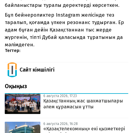
байланыстары туралы деректерді көрсеткен.
Бұл бейнероликтер Instagram желісінде тез
таралып, қоғамда үлкен резонанс тудырған. Ер
адам бұған дейін Қазақстаннан тыс жерде
жүргенін, тіпті Дубай қаласында тұратынын да
мәлімдеген.
Тегтер:
Сайт Әкімшілігі
Оқыңыз
6 августа 2026, 17:23
Қазақстанның жас шахматшылары
әлем құрамасын ұтты
6 августа 2026, 16:28
«Қазақтелекомның» екі қызметкері