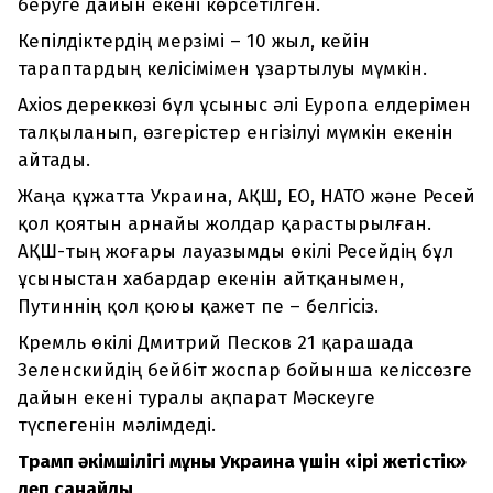
беруге дайын екені көрсетілген.
Кепілдіктердің мерзімі – 10 жыл, кейін
тараптардың келісімімен ұзартылуы мүмкін.
Axios дереккөзі бұл ұсыныс әлі Еуропа елдерімен
талқыланып, өзгерістер енгізілуі мүмкін екенін
айтады.
Жаңа құжатта Украина, АҚШ, ЕО, НАТО және Ресей
қол қоятын арнайы жолдар қарастырылған.
АҚШ-тың жоғары лауазымды өкілі Ресейдің бұл
ұсыныстан хабардар екенін айтқанымен,
Путиннің қол қоюы қажет пе – белгісіз.
Кремль өкілі Дмитрий Песков 21 қарашада
Зеленскийдің бейбіт жоспар бойынша келіссөзге
дайын екені туралы ақпарат Мәскеуге
түспегенін мәлімдеді.
Трамп әкімшілігі мұны Украина үшін «ірі жетістік»
деп санайды