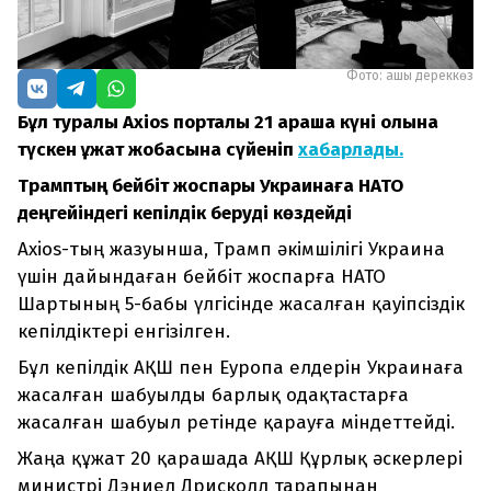
Фото: ашық дереккөз
Бұл туралы Axios порталы 21 қараша күні қолына
түскен құжат жобасына сүйеніп
хабарлады.
Трамптың бейбіт жоспары Украинаға НАТО
деңгейіндегі кепілдік беруді көздейді
Axios-тың жазуынша, Трамп әкімшілігі Украина
үшін дайындаған бейбіт жоспарға НАТО
Шартының 5-бабы үлгісінде жасалған қауіпсіздік
кепілдіктері енгізілген.
Бұл кепілдік АҚШ пен Еуропа елдерін Украинаға
жасалған шабуылды барлық одақтастарға
жасалған шабуыл ретінде қарауға міндеттейді.
Жаңа құжат 20 қарашада АҚШ Құрлық әскерлері
министрі Дэниел Дрисколл тарапынан