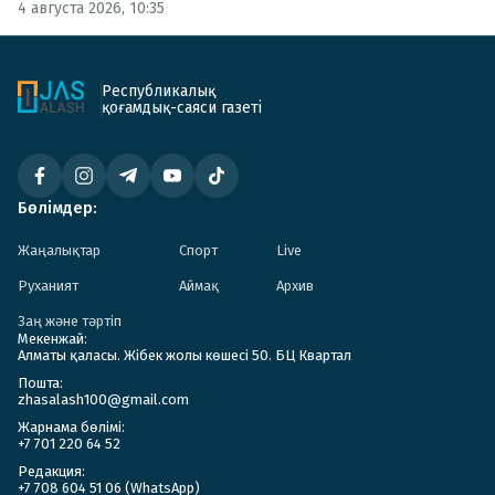
4 августа 2026, 10:35
Республикалық
қоғамдық-саяси газеті
Бөлімдер:
Жаңалықтар
Спорт
Live
Руханият
Аймақ
Архив
Заң және тәртіп
Мекенжай:
Алматы қаласы. Жібек жолы көшесі 50. БЦ Квартал
Пошта:
zhasalash100@gmail.com
Жарнама бөлімі:
+7 701 220 64 52
Редакция:
+7 708 604 51 06 (WhatsApp)