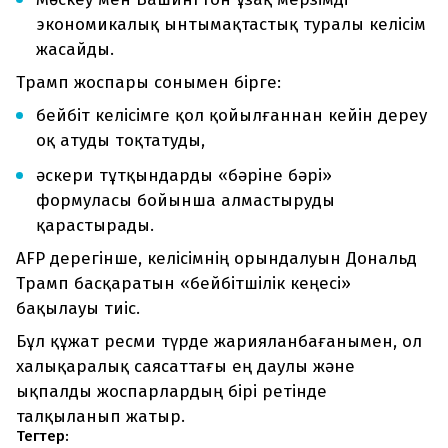
экономикалық ынтымақтастық туралы келісім
жасайды.
Трамп жоспары сонымен бірге:
бейбіт келісімге қол қойылғаннан кейін дереу
оқ атуды тоқтатуды,
әскери тұтқындарды «бәріне бәрі»
формуласы бойынша алмастыруды
қарастырады.
AFP дерегінше, келісімнің орындалуын Дональд
Трамп басқаратын «бейбітшілік кеңесі»
бақылауы тиіс.
Бұл құжат ресми түрде жарияланбағанымен, ол
халықаралық саясаттағы ең даулы және
ықпалды жоспарлардың бірі ретінде
талқыланып жатыр.
Тегтер: