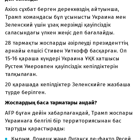
Axios сұхбат берген дереккөздің айтуынша,
Трамп командасы бұл ұсынысты Украина мен
Зеленский үшін ұзақ мерзімді қауіпсіздік
саласындағы үлкен жеңіс деп бағалайды.
28 тармақты жоспарды әзірлеуді президенттің
арнайы елшісі Стивен Уиткофф басқарған. Ол
15-16 қараша күндері Украина ҰҚК хатшысы
Рустем Умеровпен қауіпсіздік кепілдіктерін
талқылаған.
20 қарашада кепілдіктер Зеленскийге жазбаша
түрде берілген.
Жоспардың басқа тармақтары қандай?
AFP бұған дейін хабарлағандай, Трамп жоспары
Украинаға белгілі бір территориясынан бас
тартуды қарастырады:
Қырым, Донецк және Луганск де-факто Ресей