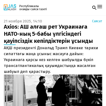
Республикалық
қоғамдық-саяси газеті
21 ноября 2025, 14:10
Саясат
Жаңалықтар
Axios: АҚШ алғаш рет Украинаға
Спорт
Газетке жазылу
Live
НАТО-ның 5-бабы үлгісіндегі
PDF форматтағы газетті ай сайын электронды
Руханият
қауіпсіздік кепілдіктерін ұсынды
поштаңызға алып отырыңыз. Жаңа нөмір
Аймақ
шыққан сәтте сізге бірден жіберіледі. Тек email
Архив
АҚШ президенті Дональд Трамп Киевке тарихи
енгізіңіз, біз қалғанын өзіміз жібереміз.
Заң және тәртіп
сипаттағы жаңа ұсыныс жасауға дайын:
Украинаға қарсы кез келген шабуылды бүкіл
Редакциямен байланыс
трансатлантикалық қауымдастыққа жасалған
+7 708 604 51 06
Жарнама бөлімі
шабуыл деп қарастыру.
+7 701 220 64 52
Пошта
zhasalash100@gmail.com