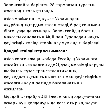
Зеленскийге берілген 28 тармақтан тұратын
жоспарды толықтырады.
Axios мәліметінше, құжат Украинадан
«құрбандықтарды» талап етеді, бірақ сонымен
бірге уәде де ұсынады. Зеленскийдің басты
мақсаты саналатын АҚШ пен Еуропадан нақты
қауіпсіздік кепілдіктерін алу мүмкіндігі беріледі.
Қандай кепілдіктер ұсынылған?
Axios көрген жаңа жобада Ресейдің Украинаға
жасайтын кез келген әдейі, ұзақ мерзімді қарулы
шабуылы тұтас трансатлантикалық
қауымдастықтың тыныштығы мен қауіпсіздігіне
жасалған қауіп ретінде бағаланатыны
жазылған.
Мұндай жағдайда АҚШ және оның одақтастары
әскери күш қолдануды да қоса отырып, жауап