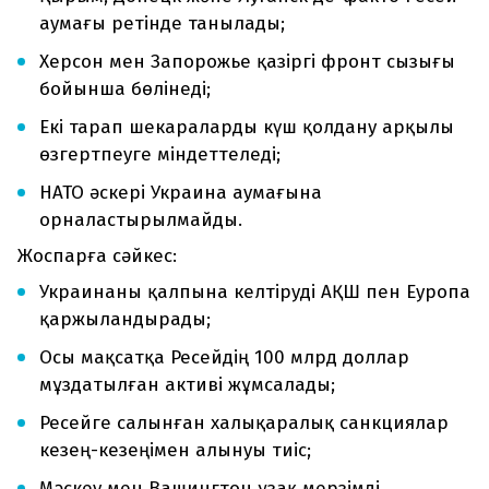
аумағы ретінде танылады;
Херсон мен Запорожье қазіргі фронт сызығы
бойынша бөлінеді;
Екі тарап шекараларды күш қолдану арқылы
өзгертпеуге міндеттеледі;
НАТО әскері Украина аумағына
орналастырылмайды.
Жоспарға сәйкес:
Украинаны қалпына келтіруді АҚШ пен Еуропа
қаржыландырады;
Осы мақсатқа Ресейдің 100 млрд доллар
мұздатылған активі жұмсалады;
Ресейге салынған халықаралық санкциялар
кезең-кезеңімен алынуы тиіс;
Мәскеу мен Вашингтон ұзақ мерзімді