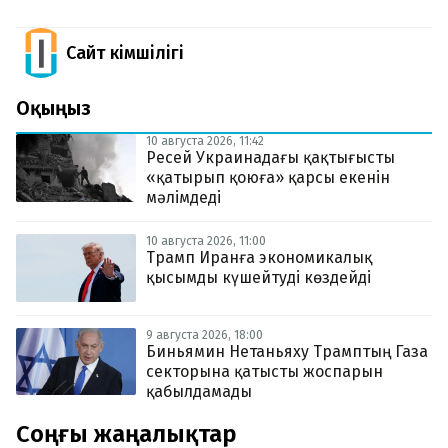
Сайт Әкімшілігі
Оқыңыз
10 августа 2026, 11:42
Ресей Украинадағы қақтығысты
«қатырып қоюға» қарсы екенін
мәлімдеді
10 августа 2026, 11:00
Трамп Иранға экономикалық
қысымды күшейтуді көздейді
9 августа 2026, 18:00
Биньямин Нетаньяху Трамптың Газа
секторына қатысты жоспарын
қабылдамады
Соңғы жаңалықтар