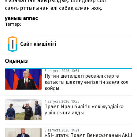
5 азаматтан айырылдық. Шенділер сол
салғырттығынан әлі сабақ алған жоқ.
Қуаныш Қаппас
Тегтер:
Сайт Әкімшілігі
Оқыңыз
5 августа 2026, 10:51
Путин шетелдегі ресейліктерге
қатысты шектеу енгізетін заңға қол
қойды
4 августа 2026, 10:35
Трамп Иран билігін «екіжүзділік»
үшін сынға алды
3 августа 2026, 14:21
«51-штат»: Трамп Венесуэланың АҚШ