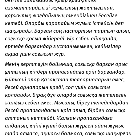
деп те ойламайды. Қазір қазақтілді
азаматтардың өзі жұмыстың жоқтығынан,
қаржылық жағдайының төмендігінен Ресейге
кетеді. Оларды қарапайым жұмыс істейсің деп
шақырады. Барған соң паспортын тартып алып,
соғысқа қосып жібереді. Бір сөзбен айтқанда,
ертеде барғандар өз ұстанымымен, кейінгілер
ақша үшін соғысып жүр.
Менің зерттеуім бойынша, соғысқа барған орыс
ұлтының өкілдері пропагандаға еріп барғандар.
Өйткені олар Қазақстан телеарналарын емес,
Ресей арналарын көреді, сол үшін соғысты
қолдайды. Бірақ бұл оларды соғысқа жетелеген
жалғыз себеп емес. Мысалы, біреу теледидардан
Ресей пропагандасын көріп алып, бірден соғысқа
аттанып кетпейді. Жалған пропагандаға
алданып, көңілі күпті болып жүрген адам жұмыс
таба алмаса, ақшасы болмаса, соғысқа шақырған