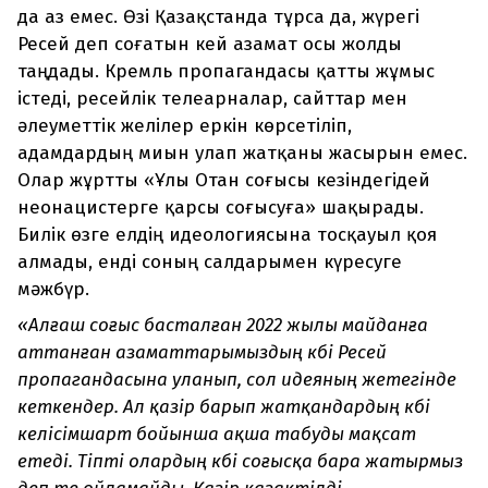
да аз емес. Өзі Қазақстанда тұрса да, жүрегі
Ресей деп соғатын кей азамат осы жолды
таңдады. Кремль пропагандасы қатты жұмыс
істеді, ресейлік телеарналар, сайттар мен
әлеуметтік желілер еркін көрсетіліп,
адамдардың миын улап жатқаны жасырын емес.
Олар жұртты «Ұлы Отан соғысы кезіндегідей
неонацистерге қарсы соғысуға» шақырады.
Билік өзге елдің идеологиясына тосқауыл қоя
алмады, енді соның салдарымен күресуге
мәжбүр.
«Алғаш соғыс басталған 2022 жылы майданға
аттанған азаматтарымыздың көбі Ресей
пропагандасына уланып, сол идеяның жетегінде
кеткендер. Ал қазір барып жатқандардың көбі
келісімшарт бойынша ақша табуды мақсат
етеді. Тіпті олардың көбі соғысқа бара жатырмыз