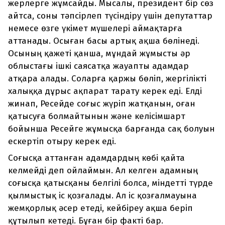
жерлерге жұмсайды. Мысалы, президент бір сөз
айтса, соны тәпсірлеп түсіндіру үшін депутаттар
немесе өзге үкімет мүшелері аймақтарға
аттанады. Осыған басы артық ақша бөлінеді.
Осының қажеті қанша, мұндай жұмысты әр
облыстағы ішкі саясатқа жауапты адамдар
атқара алады. Соларға қаржы бөліп, жергілікті
халыққа дұрыс ақпарат тарату керек еді. Елді
жинап, Ресейде соғыс жүріп жатқанын, оған
қатысуға болмайтынын және келісімшарт
бойынша Ресейге жұмысқа барғанда сақ болуын
ескертіп отыру керек еді.
Соғысқа аттанған адамдардың көбі қайта
келмейді деп ойлаймын. Ал келген адамның
соғысқа қатысқаны белгілі болса, міндетті түрде
қылмыстық іс қозғалады. Ал іс қозғалмауына
жемқорлық әсер етеді, кейбіреу ақша беріп
құтылып кетеді. Бұған бір факті бар.