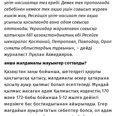
үгіт-насихатқа тез ереді. Демек тек пропаганда
себебінен немесе тек ақша үшін соғысып жүрген
ешкім жоқ. Ресейшіл үгіт-насихат пен ақша
ұсынысы қосылғанда ғана адам соғысқа
аттанады. Украиндар жариялаған соғысқа
қатысқан 661 қазақстандықтың көбі Ресейге
шекаралас Қостанай, Петропавл, Павлодар, Орал
сияқты облыстардың тұрғыны»,
– дейді
журналист Лұқпан Ахмедияров.
Қанша жалдамалы жауынгер сотталды?
Қазақстан заңы бойынша, шетелдегі қарулы
қақтығысқа қатысу, жалдамалы әскер қатарына
қосылу ауыр қылмыс болып есептеледі. Мұндай
қылмыс жасаған адам Қылмыстық кодекстің 170
және 172-бабы бойынша 5-12 жылға дейінгі
мерзімге бас бостандығынан айырылады. Егер
жағдайын ауырлататын себептер болса, ол адам