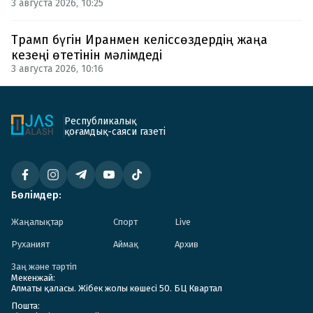
3 августа 2026, 10:25
Трамп бүгін Иранмен келіссөздердің жаңа
кезеңі өтетінін мәлімдеді
3 августа 2026, 10:16
Республикалық
қоғамдық-саяси газеті
Бөлімдер:
Жаңалықтар
Спорт
Live
Руханият
Аймақ
Архив
Заң және тәртіп
Мекенжай:
Алматы қаласы. Жібек жолы көшесі 50. БЦ Квартал
Пошта: