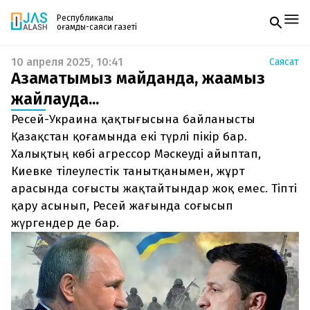
Республикалық
қоғамдық-саяси газеті
10 апреля 2025, 10:41
Саясат
Жаңалықтар
Азаматымыз майданда, жағамыз
Спорт
Газетке жазылу
Live
жайлауда...
PDF форматтағы газетті ай сайын электронды
Руханият
Ресей-Украина қақтығысына байланысты
поштаңызға алып отырыңыз. Жаңа нөмір
Аймақ
шыққан сәтте сізге бірден жіберіледі. Тек email
Қазақстан қоғамында екі түрлі пікір бар.
Архив
енгізіңіз, біз қалғанын өзіміз жібереміз.
Заң және тәртіп
Халықтың көбі агрессор Мәскеуді айыптап,
Киевке тілеулестік танытқанымен, жұрт
Редакциямен байланыс
арасында соғысты жақтайтындар жоқ емес. Тіпті
+7 708 604 51 06
қару асынып, Ресей жағында соғысып
Жарнама бөлімі
+7 701 220 64 52
жүргендер де бар.
Пошта
zhasalash100@gmail.com