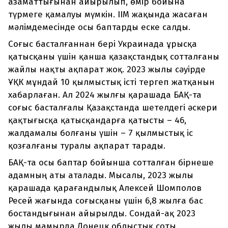
азаматтығынан айырылып, өмір бойына
түрмеге қамалуы мүмкін. ІІМ жақында жасаған
мәлімдемесінде осы баптарды еске салды.
Соғыс басталғаннан бері Украинада ұрысқа
қатысқаны үшін қанша қазақстандық сотталғаны
жайлы нақты ақпарат жоқ. 2023 жылы сәуірде
ҰҚК мұндай 10 қылмыстық істі тергеп жатқанын
хабарлаған. Ал 2024 жылғы қарашада БАҚ-та
соғыс басталғалы Қазақстанда шетелдегі әскери
қақтығысқа қатысқандарға қатысты – 46,
жалдамалы болғаны үшін – 7 қылмыстық іс
қозғалғаны туралы ақпарат тарады.
БАҚ-та осы баптар бойынша сотталған бірнеше
адамның аты аталады. Мысалы, 2023 жылы
қарашада қарағандылық Алексей Шомполов
Ресей жағында соғысқаны үшін 6,8 жылға бас
бостандығынан айырылды. Сондай-ақ 2023
жылы мамырда Донецк облыстық соты