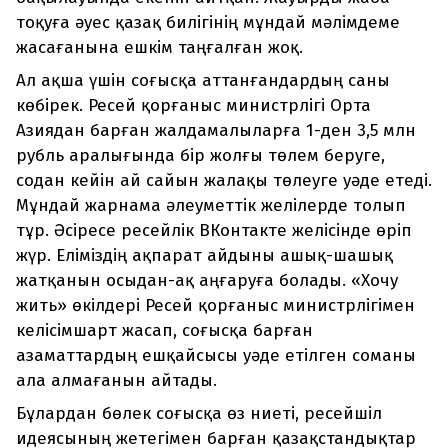
тоқуға әуес қазақ билігінің мұндай мәлімдеме
жасағанына ешкім таңғалған жоқ.
Ал ақша үшін соғысқа аттанғандардың саны
көбірек. Ресей қорғаныс министрлігі Орта
Азиядан барған жалдамалыларға 1-ден 3,5 млн
рубль аралығында бір жолғы төлем беруге,
содан кейін ай сайын жалақы төлеуге уәде етеді.
Мұндай жарнама әлеуметтік желілерде толып
тұр. Әсіресе ресейлік ВКонтакте желісінде өріп
жүр. Еліміздің ақпарат айдыны ашық-шашық
жатқанын осыдан-ақ аңғаруға болады. «Хочу
жить» өкілдері Ресей қорғаныс министрлігімен
келісімшарт жасап, соғысқа барған
азаматтардың ешқайсысы уәде етілген соманы
ала алмағанын айтады.
Бұлардан бөлек соғысқа өз ниеті, ресейшіл
идеясының жетегімен барған қазақстандықтар