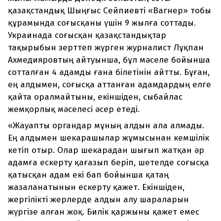
қазақстандық Шыңғыс Сейпиевті «Вагнер» тобы
құрамында соғысқаны үшін 9 жылға соттады.
Украинада соғысқан қазақстандықтар
тақырыбын зерттеп жүрген журналист Лұқпан
Ахмедияровтың айтуынша, бұл мәселе бойынша
сотталған 4 адамды ғана білетінін айтты. Бұған,
ең алдымен, соғысқа аттанған адамдардың елге
қайта оралмайтыны, екіншіден, сыбайлас
жемқорлық мәселесі әсер етеді.
«Жауапты органдар мұның алдын ала алмады.
Ең алдымен шекарашылар жұмысынан кемшілік
кетіп отыр. Олар шекарадан шығып жатқан әр
адамға ескерту қағазып беріп, шетелде соғысқа
қатысқан адам екі бап бойынша қатаң
жазаланатынын ескерту қажет. Екіншіден,
жергілікті жерлерде алдын алу шараларын
жүргізе алған жоқ. Билік қаржыны қажет емес