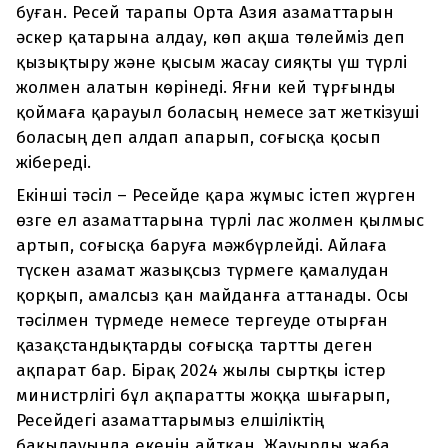
буған. Ресей тарапы Орта Азия азаматтарын
әскер қатарына алдау, көп ақша төлейміз деп
қызықтыру және қысым жасау сияқты үш түрлі
жолмен алатын көрінеді. Яғни кей тұрғынды
қоймаға қарауыл боласың немесе зат жеткізуші
боласың деп алдап апарып, соғысқа қосып
жібереді.
Екінші тәсіл – Ресейде қара жұмыс істеп жүрген
өзге ел азаматтарына түрлі лас жолмен қылмыс
артып, соғысқа баруға мәжбүрлейді. Айлаға
түскен азамат жазықсыз түрмеге қамалудан
қорқып, амалсыз қан майданға аттанады. Осы
тәсілмен түрмеде немесе тергеуде отырған
қазақстандықтарды соғысқа тартты деген
ақпарат бар. Бірақ 2024 жылы сыртқы істер
министрлігі бұл ақпаратты жоққа шығарып,
Ресейдегі азаматтарымыз елшіліктің
бақылауында екенін айтқан. Жауырды жаба