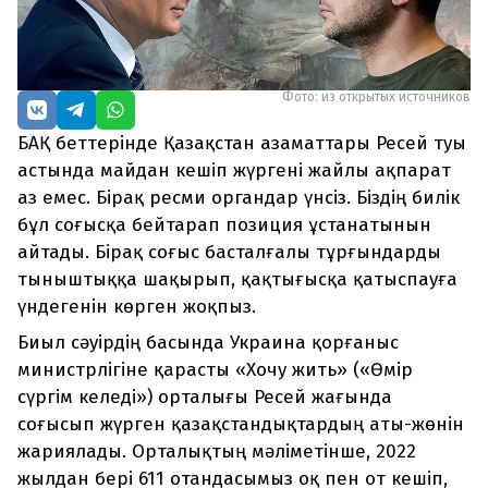
Фото: из открытых источников
БАҚ беттерінде Қазақстан азаматтары Ресей туы
астында майдан кешіп жүргені жайлы ақпарат
аз емес. Бірақ ресми органдар үнсіз. Біздің билік
бұл соғысқа бейтарап позиция ұстанатынын
айтады. Бірақ соғыс басталғалы тұрғындарды
тыныштыққа шақырып, қақтығысқа қатыспауға
үндегенін көрген жоқпыз.
Биыл сәуірдің басында Украина қорғаныс
министрлігіне қарасты «Хочу жить» («Өмір
сүргім келеді») орталығы Ресей жағында
соғысып жүрген қазақстандықтардың аты-жөнін
жариялады. Орталықтың мәліметінше, 2022
жылдан бері 611 отандасымыз оқ пен от кешіп,