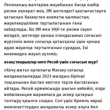
Лепеханың жалтарма жауабынан басқа ешбір
ресми ақпарат жоқ. ІІМ шетелдегі қақтығыстарға
қатысқан Қазақстан азаматы қылмыстық
жауапкершілікке тартылатынын ғана
хабарлады. Біз ІІМ мен ҰҚК-ге ресми сауал
жолдап, шетелде қанша отандасымыз соғысып
жүргенін және соғысқа қатысқаны үшін қанша
адам жауапқа тартылғанын сұрадық. Екі
мекемеден жауап күтеміз.
Қазақстандықтар неге Ресей үшін соғысып жүр?
«Хочу жить» орталығы Мәскеу соғысқа
жалдамалыларды 2023 жылдың бірінші
тоқсанынан бастап көптеп тарта бастағанын
айтады. Ресей армиясында шығын көбейіп, елде
мобилизация жарияласа да әскер қатарын
толтыру қиынға соққан. Сол үшін Кремль көрші
мемлекеттерден жалдамалы әскер алуға бел