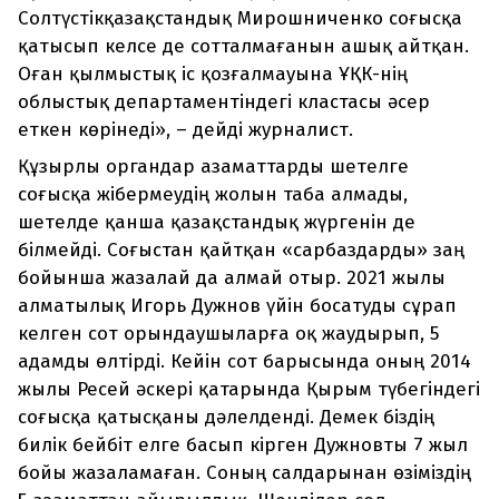
Солтүстікқазақстандық Мирошниченко соғысқа
қатысып келсе де сотталмағанын ашық айтқан.
Оған қылмыстық іс қозғалмауына ҰҚК-нің
облыстық департаментіндегі кластасы әсер
еткен көрінеді», – дейді журналист.
Құзырлы органдар азаматтарды шетелге
соғысқа жібермеудің жолын таба алмады,
шетелде қанша қазақстандық жүргенін де
білмейді. Соғыстан қайтқан «сарбаздарды» заң
бойынша жазалай да алмай отыр. 2021 жылы
алматылық Игорь Дужнов үйін босатуды сұрап
келген сот орындаушыларға оқ жаудырып, 5
адамды өлтірді. Кейін сот барысында оның 2014
жылы Ресей әскері қатарында Қырым түбегіндегі
соғысқа қатысқаны дәлелденді. Демек біздің
билік бейбіт елге басып кірген Дужновты 7 жыл
бойы жазаламаған. Соның салдарынан өзіміздің