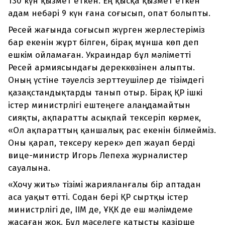
130 күн қызмет еткен. Ең қысқа қызмет еткен
адам небәрі 9 күн ғана соғысып, опат болыпты.
Ресей жағында соғысып жүрген жерлестеріміз
бар екенін жұрт білген, бірақ мұнша көп деп
ешкім ойламаған. Украиндар бұл мәліметті
Ресей армиясындағы дереккөзінен алыпты.
Оның үстіне тәуелсіз зерттеушілер де тізімдегі
қазақстандықтарды танып отыр. Бірақ ҚР ішкі
істер министрлігі ештеңеге алаңдамайтын
сияқты, ақпаратты асықпай тексеріп көрмек,
«Ол ақпараттың қаншалық рас екенін білмейміз.
Оны қарап, тексеру керек» деп жауап берді
вице-министр Игорь Лепеха журналистер
сауалына.
«Хочу жить» тізімі жарияланғалы бір аптадан
аса уақыт өтті. Содан бері ҚР сыртқы істер
министрлігі де, ІІМ де, ҰҚК де еш мәлімдеме
жасаған жоқ. Бұл мәселеге қатысты қазірше