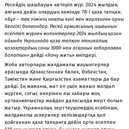
Ресейдің шашбауын көтеріп жүр. 2024 жылдың
аяғына дейін олардың кемінде 78-і қаза тапқан.
«Бұл – тек өлімінің нақты күні мен жерленген орны
белгілі болғандар. Ресей армиясының шығынын
есептеп жүрген волонтерлер 2024 жылдың қазан
айында Украинада қаза тапқан этникалық
қазақтардың саны 3000-нан асқанын хабарлаған
болатын»
дейді «Хочу жить» өкілдері.
Жоба авторлары жалдамалы жауынгерлер
арасында Қазақстаннан бөлек, Өзбекстан,
Тәжікстан және Қырғызстан азаматтары да бар
дейді. Ең жаманы, жат ел үшін жанын жалдап
жүрген, соғыс өнерінен еш хабары жоқ
ортаазиялықтар майдан даласында мерт болып
жатыр. Украиналық зерттеушілердің есебінше,
жалдамалы әскерилер келісімшартқа қол
қойғаннан қаза тапқанға дейін орта есеппен