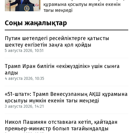
құрамына қосылуы мүмкін екенін
тағы меңзеді
Соңғы жаңалықтар
Путин шетелдегі ресейліктерге қатысты
шектеу енгізетін заңға қол қойды
5 августа 2026, 10:51
Трамп Иран билігін «екіжүзділік» үшін сынға
алды
4 августа 2026, 10:35
«51-штат»: Трамп Венесуэланың АҚШ құрамына
қосылуы мүмкін екенін тағы меңзеді
3 августа 2026, 14:21
Никол Пашинян отставкаға кетіп, қайтадан
премьер-министр болып тағайындалды