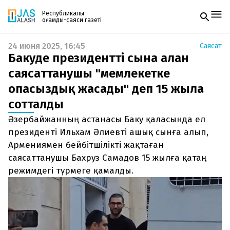
Республикалық
қоғамдық-саяси газеті
24 июня 2025, 16:45
Саясат
Жаңалықтар
Бакуде президентті сынға алған
Спорт
Газетке жазылу
Live
саясаттанушы "мемлекетке
PDF форматтағы газетті ай сайын электронды
Руханият
опасыздық жасады" деп 15 жылға
поштаңызға алып отырыңыз. Жаңа нөмір
Аймақ
шыққан сәтте сізге бірден жіберіледі. Тек email
Архив
сотталды
енгізіңіз, біз қалғанын өзіміз жібереміз.
Заң және тәртіп
Әзербайжанның астанасы Баку қаласында ел
президенті Ильхам Әлиевті ашық сынға алып,
Редакциямен байланыс
+7 708 604 51 06
Армениямен бейбітшілікті жақтаған
Жарнама бөлімі
саясаттанушы Бахруз Самадов 15 жылға қатаң
+7 701 220 64 52
Пошта
режимдегі түрмеге қамалды.
zhasalash100@gmail.com