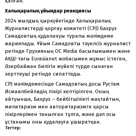
қалған.
Халықаралық ұйымдар реакциясы
2024 жылдың қыркүйегінде Халықаралық
Журналистерді қорғау комитеті (CPJ) Бахруз
Самадовтың қудалануы туралы мәлімдеме
жариялады. Ұйым Самадовты тәуелсіз журналист
ретінде Грузияның OC Media басылымымен және
АҚШ-тағы Eurasianet жобасымен жұмыс істеген,
Әзербайжан билігін жүйелі түрде сынаған
зерттеуші ретінде сипаттады.
CPJ мәлімдемесінде Самадовтың досы Рустам
Исмаилбейлидің пікірі келтірілген. Оның
айтуынша, Бахруз – бейбітшілікті жақтайтын,
милитаризм мен авторитаризмге қарсы
пікірлерімен танылған тұлға, және дәл осы
ұстанымы оны қудалауға ұшыратқан.
Тегтер: