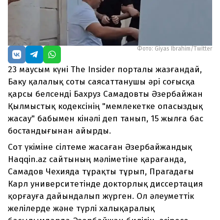
Фото: Giyas Ibrahim/Twitter
23 маусым күні The Insider порталы жазғандай,
Баку қалалық соты саясаттанушы әрі соғысқа
қарсы белсенді Бахруз Самадовты Әзербайжан
Қылмыстық кодексінің "мемлекетке опасыздық
жасау" бабымен кінәлі деп танып, 15 жылға бас
бостандығынан айырды.
Сот үкіміне сілтеме жасаған Әзербайжандық
Haqqin.az сайтының мәліметіне қарағанда,
Самадов Чехияда тұрақты тұрып, Прагадағы
Карл университетінде докторлық диссертация
қорғауға дайындалып жүрген. Ол әлеуметтік
желілерде және түрлі халықаралық