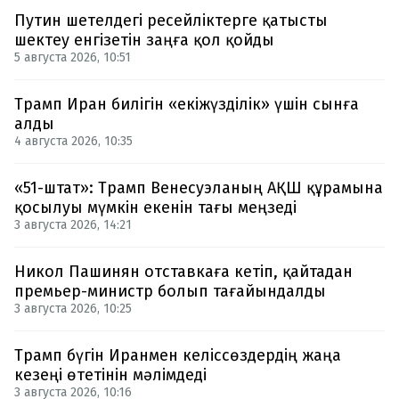
Путин шетелдегі ресейліктерге қатысты
шектеу енгізетін заңға қол қойды
5 августа 2026, 10:51
Трамп Иран билігін «екіжүзділік» үшін сынға
алды
4 августа 2026, 10:35
«51-штат»: Трамп Венесуэланың АҚШ құрамына
қосылуы мүмкін екенін тағы меңзеді
3 августа 2026, 14:21
Никол Пашинян отставкаға кетіп, қайтадан
премьер-министр болып тағайындалды
3 августа 2026, 10:25
Трамп бүгін Иранмен келіссөздердің жаңа
кезеңі өтетінін мәлімдеді
3 августа 2026, 10:16