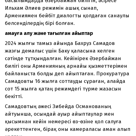
басылымдарда Әзербайжан билігін, әсіресе
Ильхам Әлиев режимін ашық сынап,
Армениямен бейбіт диалогты қолдаған санаулы
белсенділердің бірі болған.
Қамауға алу және тағылған айыптар
2024 жылғы тамыз айында Бахруз Самадов
жазғы демалыс үшін Баку қаласына келген
сәтінде тұтқындалған. Кейінірек Әзербайжан
билігі оны Арменияның арнайы қызметтерімен
байланыста болды деп айыптаған. Прокуратура
Самадовты 16 жылға соттауды сұраған, алайда
сот 15 жылға қатаң режимдегі түрме жазасын
бекітті.
Самадовтың әжесі Зибейда Османованың
айтуынша, осындай ауыр айыптаулар мен
қысымнан кейін немересі өз-өзіне қол салуға
әрекеттенген, бірақ оны камераласы аман алып