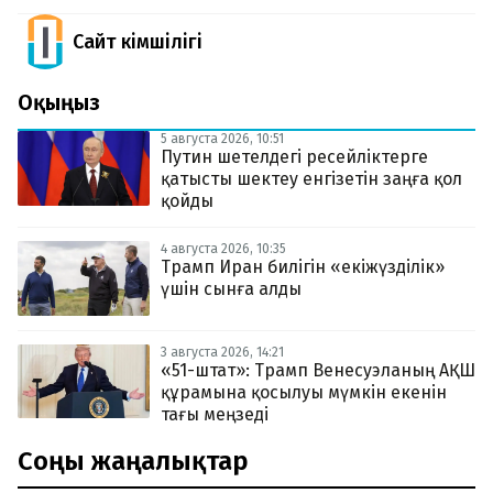
Сайт Әкімшілігі
Оқыңыз
5 августа 2026, 10:51
Путин шетелдегі ресейліктерге
қатысты шектеу енгізетін заңға қол
қойды
4 августа 2026, 10:35
Трамп Иран билігін «екіжүзділік»
үшін сынға алды
3 августа 2026, 14:21
«51-штат»: Трамп Венесуэланың АҚШ
құрамына қосылуы мүмкін екенін
тағы меңзеді
Соңғы жаңалықтар