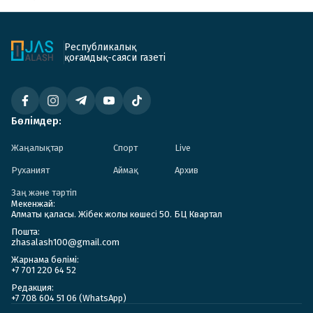
Республикалық
қоғамдық-саяси газеті
Бөлімдер:
Жаңалықтар
Спорт
Live
Руханият
Аймақ
Архив
Заң және тәртіп
Мекенжай:
Алматы қаласы. Жібек жолы көшесі 50. БЦ Квартал
Пошта:
zhasalash100@gmail.com
Жарнама бөлімі:
+7 701 220 64 52
Редакция:
+7 708 604 51 06 (WhatsApp)