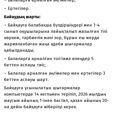
– Балаларға арналған әңгімелер;
– Ертегілер.
Байқаудың шарты:
– Байқауға балабақша бүлдіршіндері мен 1-4
сынып оқушыларына лайықталып жазылған тілі
көркем, тәрбиелік мәні зор, бұрын еш жерде
жарияланбаған жаңа әдеби шығармалар
қабылданады;
– Балаларға арналған топтама өлеңдер 5
беттен аспауы тиіс;
– Балалар арналған әңгімелер мен ертегілер 3
беттен аспауы шарт.
Байқауға ұсынылатын шығармалар
компьютерде 14 кегльмен теріліп, 2026 жылдың
маусым айының 1-інен бастап, қазан айының 20-
на дейін байқауға жіберілуі керек.