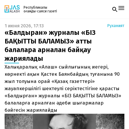
Республикалық
қоғамдық-саяси газеті
1 июня 2026, 17:13
Руханият
Жаңалықтар
«Балдырған» журналы «БІЗ
Спорт
Газетке жазылу
Live
БАҚЫТТЫ БАЛАМЫЗ» атты
PDF форматтағы газетті ай сайын электронды
Руханият
балаларға арналған байқау
поштаңызға алып отырыңыз. Жаңа нөмір
Аймақ
шыққан сәтте сізге бірден жіберіледі. Тек email
Архив
жариялады
енгізіңіз, біз қалғанын өзіміз жібереміз.
Заң және тәртіп
Халықаралық «Алаш» сыйлығының иегері,
көрнекті ақын Қастек Баянбайдың туғанына 90
Редакциямен байланыс
+7 708 604 51 06
жыл толуына орай «Қазақ газеттері»
Жарнама бөлімі
жауапкершілігі шектеулі серіктестігіне қарасты
+7 701 220 64 52
Пошта
«Балдырған» журналы «БІЗ БАҚЫТТЫ БАЛАМЫЗ»
zhasalash100@gmail.com
балаларға арналған әдеби шығармалар
бәйгесін жариялайды