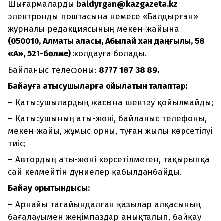
Шығармаларды
baldyrgan@kazgazeta.kz
электронды поштасына немесе «Балдырған»
журналы редакциясының мекен-жайына
(050010, Алматы қаласы, Абылай хан даңғылы, 58
«А», 5
21
-бөлме)
жолдауға болады.
Байланыс телефоны:
8777 187 38 89.
Байқауға қатысушыларға қойылатын талаптар:
– Қатысушылардың жасына шектеу қойылмайды;
– Қатысушының аты-жөні, байланыс телефоны,
мекен-жайы, жұмыс орны, туған жылы көрсетілуі
тиіс;
– Автордың аты-жөні көрсетілмеген, тақырыпқа
сай келмейтін дүниелер қабылданбайды.
Байқау қорытындысы:
– Арнайы тағайындалған қазылар алқасының
бағалауымен жеңімпаздар анықталып, байқау