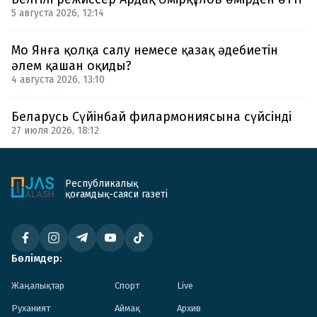
5 августа 2026, 12:14
Мо Янға қолқа салу немесе қазақ әдебиетін
әлем қашан оқиды?
4 августа 2026, 13:10
Беларусь Сүйінбай филармониясына сүйсінді
27 июля 2026, 18:12
Республикалық
қоғамдық-саяси газеті
Бөлімдер:
Жаңалықтар
Спорт
Live
Руханият
Аймақ
Архив