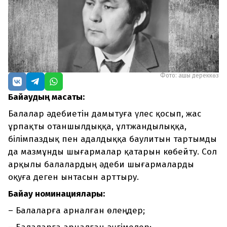
Фото: ашық дереккөз
Байқаудың мақсаты:
Балалар әдебиетін дамытуға үлес қосып, жас
ұрпақты отаншылдыққа, ұлтжандылыққа,
білімпаздық пен адалдыққа баулитын тартымды
да мазмұнды шығармалар қатарын көбейту. Сол
арқылы балалардың әдеби шығармаларды
оқуға деген ынтасын арттыру.
Байқау номинациялары:
– Балаларға арналған өлеңдер;