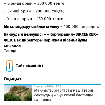
– Бірінші орын – 300 000 теңге;
– Екінші орын – 200 000 теңге;
– Үшінші орын – 150 000 теңге.
Ынталандыру сыйлығы үшеу –
100 000 теңгеден.
Байқаудың демеушісі
– «Корпорация
«BIKCENKER»
ЖШС Бас директоры
Керімжан Кісенбайұлы
Бижанов
Тегтер:
Сайт Әкімшілігі
Оқыңыз
7 августа 2026, 19:00
Маңғыстау жартасты мешіттерін
сақтаудың жаңа кезеңі басталды –
сарапшы