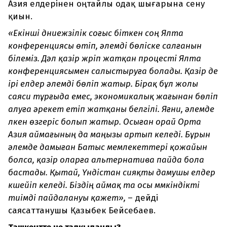
Азия елдерінен оңтайлы одақ шығарына сену
қиын.
«Екінші дүниежүзілік соғыс біткен соң Ялта
конференциясы өтіп, әлемді бөліске салғанын
білеміз. Дәл қазір жүріп жатқан процесті Ялта
конференциясымен салыстыруға болады. Қазір де
ірі елдер әлемді бөліп жатыр. Бірақ бұл жолы
саяси тұрғыда емес, экономикалық жағынан бөліп
алуға әрекет етіп жатқаны белгілі. Яғни, әлемде
үлкен өзгеріс болып жатыр. Осыған орай Орта
Азия аймағының да маңызы артып келеді. Бұрын
әлемде дамыған Батыс мемлекеттері қожайын
болса, қазір оларға альтернатива пайда бола
бастады. Қытай, Үндістан сияқты дамушы елдер
күшейіп келеді. Біздің аймақ та осы мүмкіндікті
тиімді пайдалануы қажет»,
– дейді
саясаттанушы Қазыбек Бейсебаев.