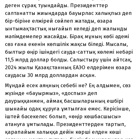
деген сұрақ туындайды. Президенттер
салтанатты жиындарда бауырлас халықпыз деп
бір-біріне елжірей сөйлеп жатады, өзара
ынтымақтастық нығайып келеді деп жалынды
мәлімдемелер жасайды. Бірақ мұның көбі әдемі
сөз ғана екенін көпшілік жақсы біледі. Мысалы,
былтыр өңір ішіндегі сауда-саттық көлемі небәрі
11,5 млрд доллар болды. Салыстыру үшін айтсақ,
2024 жылы Қазақстанның ЕАЭО елдерімен өзара
саудасы 30 млрд доллардан асқан.
Мұндай есек аяңның себебі не? Ең алдымен, сөз
жүзінде «бауырмыз», «доспыз» деп
даурыққанмен, аймақ басшыларының ешбірі
шынайы одақ құруға ұмтылған емес. Керісінше,
іштей бәсекелес болып, «өңір көшбасшысы»
атануға ұмтылады. Президенттерден тартып,
қарапайым халыққа дейін көрші елден көші