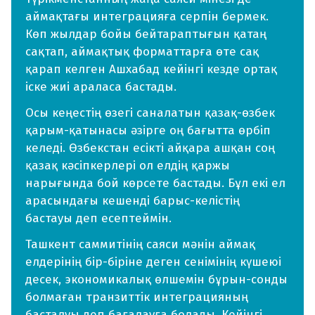
аймақтағы интеграцияға серпін бермек.
Көп жылдар бойы бейтараптығын қатаң
сақтап, аймақтық форматтарға өте сақ
қарап келген Ашхабад кейінгі кезде ортақ
іске жиі араласа бастады.
Осы кеңестің өзегі саналатын қазақ-өзбек
қарым-қатынасы әзірге оң бағытта өрбіп
келеді. Өзбекстан есікті айқара ашқан соң
қазақ кәсіпкерлері ол елдің қаржы
нарығында бой көрсете бастады. Бұл екі ел
арасындағы кешенді барыс-келістің
бастауы деп есептеймін.
Ташкент саммитінің саяси мәнін аймақ
елдерінің бір-біріне деген сенімінің күшеюі
десек, экономикалық өлшемін бұрын-сонды
болмаған транзиттік интеграцияның
басталуы деп бағалауға болады. Кейінгі