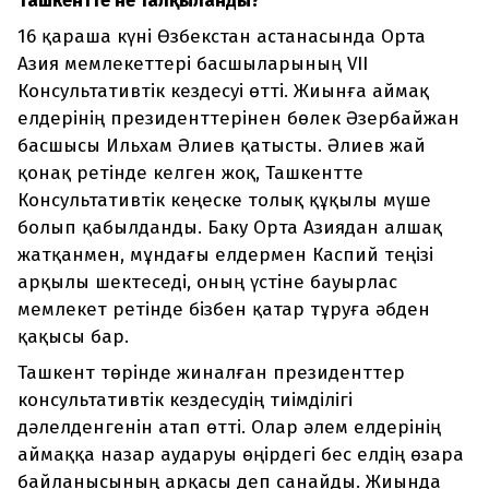
Ташкентте не талқыланды?
16 қараша күні Өзбекстан астанасында Орта
Азия мемлекеттері басшыларының VII
Консультативтік кездесуі өтті. Жиынға аймақ
елдерінің президенттерінен бөлек Әзербайжан
басшысы Ильхам Әлиев қатысты. Әлиев жай
қонақ ретінде келген жоқ, Ташкентте
Консультативтік кеңеске толық құқылы мүше
болып қабылданды. Баку Орта Азиядан алшақ
жатқанмен, мұндағы елдермен Каспий теңізі
арқылы шектеседі, оның үстіне бауырлас
мемлекет ретінде бізбен қатар тұруға әбден
қақысы бар.
Ташкент төрінде жиналған президенттер
консультативтік кездесудің тиімділігі
дәлелденгенін атап өтті. Олар әлем елдерінің
аймаққа назар аударуы өңірдегі бес елдің өзара
байланысының арқасы деп санайды. Жиында