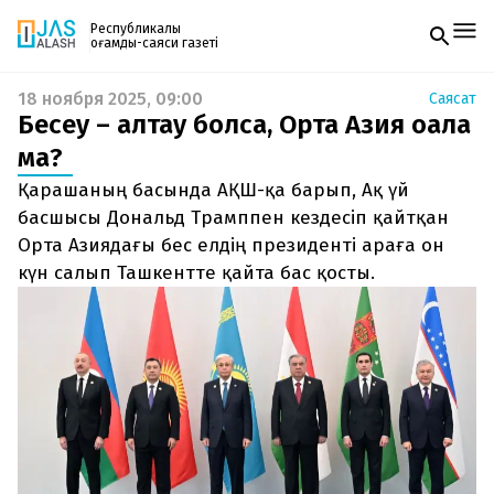
Республикалық
қоғамдық-саяси газеті
18 ноября 2025, 09:00
Саясат
Жаңалықтар
Бесеу – алтау болса, Орта Азия оңала
Спорт
Газетке жазылу
Live
ма?
PDF форматтағы газетті ай сайын электронды
Руханият
Қарашаның басында АҚШ-қа барып, Ақ үй
поштаңызға алып отырыңыз. Жаңа нөмір
Аймақ
шыққан сәтте сізге бірден жіберіледі. Тек email
басшысы Дональд Трамппен кездесіп қайтқан
Архив
енгізіңіз, біз қалғанын өзіміз жібереміз.
Заң және тәртіп
Орта Азиядағы бес елдің президенті араға он
күн салып Ташкентте қайта бас қосты.
Редакциямен байланыс
+7 708 604 51 06
Жарнама бөлімі
+7 701 220 64 52
Пошта
zhasalash100@gmail.com