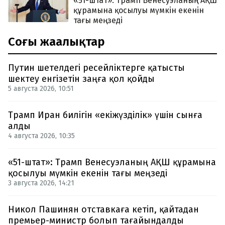
«51-штат»: Трамп Венесуэланың АҚШ
құрамына қосылуы мүмкін екенін
тағы меңзеді
Соңғы жаңалықтар
Путин шетелдегі ресейліктерге қатысты
шектеу енгізетін заңға қол қойды
5 августа 2026, 10:51
Трамп Иран билігін «екіжүзділік» үшін сынға
алды
4 августа 2026, 10:35
«51-штат»: Трамп Венесуэланың АҚШ құрамына
қосылуы мүмкін екенін тағы меңзеді
3 августа 2026, 14:21
Никол Пашинян отставкаға кетіп, қайтадан
премьер-министр болып тағайындалды