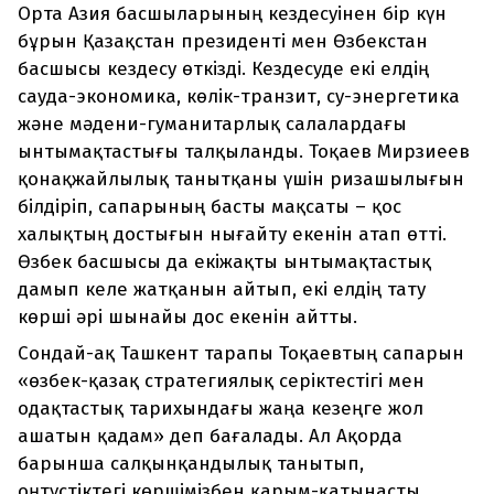
Орта Азия басшыларының кездесуінен бір күн
бұрын Қазақстан президенті мен Өзбекстан
басшысы кездесу өткізді. Кездесуде екі елдің
сауда-экономика, көлік-транзит, су-энергетика
және мәдени-гуманитарлық салалардағы
ынтымақтастығы талқыланды. Тоқаев Мирзиеев
қонақжайлылық танытқаны үшін ризашылығын
білдіріп, сапарының басты мақсаты – қос
халықтың достығын нығайту екенін атап өтті.
Өзбек басшысы да екіжақты ынтымақтастық
дамып келе жатқанын айтып, екі елдің тату
көрші әрі шынайы дос екенін айтты.
Сондай-ақ Ташкент тарапы Тоқаевтың сапарын
«өзбек-қазақ стратегиялық серіктестігі мен
одақтастық тарихындағы жаңа кезеңге жол
ашатын қадам» деп бағалады. Ал Ақорда
барынша салқынқандылық танытып,
оңтүстіктегі көршімізбен қарым-қатынасты