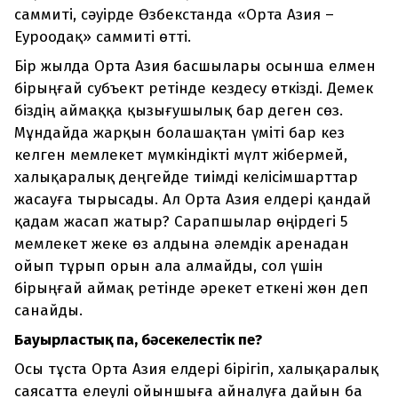
саммиті, сәуірде Өзбекстанда «Орта Азия –
Еуроодақ» саммиті өтті.
Бір жылда Орта Азия басшылары осынша елмен
бірыңғай субъект ретінде кездесу өткізді. Демек
біздің аймаққа қызығушылық бар деген сөз.
Мұндайда жарқын болашақтан үміті бар кез
келген мемлекет мүмкіндікті мүлт жібермей,
халықаралық деңгейде тиімді келісімшарттар
жасауға тырысады. Ал Орта Азия елдері қандай
қадам жасап жатыр? Сарапшылар өңірдегі 5
мемлекет жеке өз алдына әлемдік аренадан
ойып тұрып орын ала алмайды, сол үшін
бірыңғай аймақ ретінде әрекет еткені жөн деп
санайды.
Бауырластық па, бәсекелестік пе?
Осы тұста Орта Азия елдері бірігіп, халықаралық
саясатта елеулі ойыншыға айналуға дайын ба