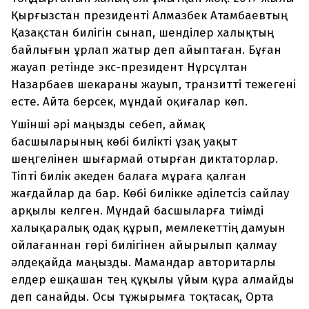
Қырғызстан президенті Алмазбек Атамбаевтың
Қазақстан билігін сынап, шенділер халықтың
байлығын ұрлап жатыр деп айыптаған. Бұған
жауап ретінде экс-президент Нұрсұлтан
Назарбаев шекараны жауып, транзитті тежегені
есте. Айта берсек, мұндай оқиғалар көп.
Үшінші әрі маңызды себеп, аймақ
басшыларының көбі билікті ұзақ уақыт
шеңгелінен шығармай отырған диктаторлар.
Тіпті билік әкеден балаға мұраға қалған
жағдайлар да бар. Көбі билікке әділетсіз сайлау
арқылы келген. Мұндай басшыларға тиімді
халықаралық одақ құрып, мемлекеттің дамуын
ойлағаннан гөрі билігінен айырылып қалмау
әлдеқайда маңызды. Мамандар авторитарлы
елдер ешқашан тең құқылы ұйым құра алмайды
деп санайды. Осы тұжырымға тоқтасақ, Орта