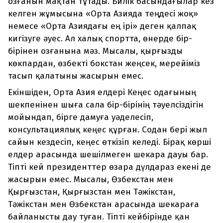
озғанын мақтан тұтады. Билік басындағылар кез
келген жұмысына «Орта Азияда теңдесі жоқ»
немесе «Орта Азиядағы ең ірі» деген қалпақ
кигізуге әуес. Ал халық спортта, өнерде бір-
бірінен озғанына мәз. Мысалы, қырғызды
көкпардан, өзбекті бокстан жеңсек, мерейіміз
тасып қалатыны жасырын емес.
Екіншіден, Орта Азия елдері Кеңес одағының
шекпенінен шыға сала бір-бірінің тәуелсіздігін
мойындап, бірге дамуға уәделесіп,
консультациялық кеңес құрған. Содан бері жыл
сайын кездесіп, кеңес өткізіп келеді. Бірақ көрші
елдер арасында шешілмеген шекара дауы бар.
Тіпті кей президенттер өзара дүлдараз екені де
жасырын емес. Мысалы, Өзбекстан мен
Қырғызстан, Қырғызстан мен Тәжікстан,
Тәжікстан мен Өзбекстан арасында шекараға
байланысты дау туған. Тіпті кейбірінде қан