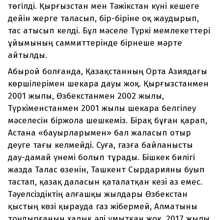
төгілді. Қырғызстан мен Тәжікстан күні кешеге
дейін жерге таласып, бір-біріне оқ жаудырып,
тас атысып келді. Бұл мәселе Түркі мемлекеттері
ұйымының саммиттерінде бірнеше мәрте
айтылды.
Абырой болғанда, Қазақстанның Орта Азиядағы
көршілерімен шекара дауы жоқ. Қырғызстанмен
2001 жылы, Өзбекстанмен 2002 жылы,
Түркіменстанмен 2001 жылы шекара белгілеу
мәселесін біржола шешкеміз. Бірақ бұған қарап,
Астана «бауырларымен» бал жаласып отыр
деуге тағы келмейді. Суға, газға байланысты
дау-дамай үнемі болып тұрады. Бішкек билігі
жазда Талас өзенін, Ташкент Сырдарияны буып
тастап, қазақ даласын қаталатқан кезі аз емес.
Тәуелсіздіктің алғашқы жылдары Өзбекстан
қыстың көзі қырауда газ жібермей, Алматыны
тоңдырғанын халық әлі ұмытқан жоқ. 2017 жылы