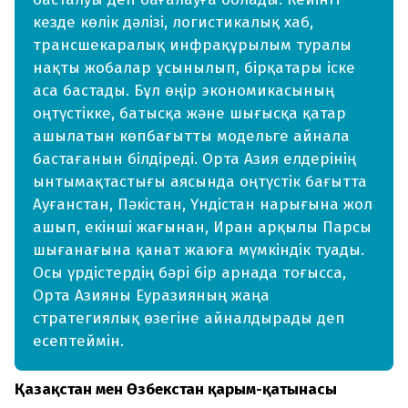
кезде көлік дәлізі, логистикалық хаб,
трансшекаралық инфрақұрылым туралы
нақты жобалар ұсынылып, бірқатары іске
аса бастады. Бұл өңір экономикасының
оңтүстікке, батысқа және шығысқа қатар
ашылатын көпбағытты модельге айнала
бастағанын білдіреді. Орта Азия елдерінің
ынтымақтастығы аясында оңтүстік бағытта
Ауғанстан, Пәкістан, Үндістан нарығына жол
ашып, екінші жағынан, Иран арқылы Парсы
шығанағына қанат жаюға мүмкіндік туады.
Осы үрдістердің бәрі бір арнада тоғысса,
Орта Азияны Еуразияның жаңа
стратегиялық өзегіне айналдырады деп
есептеймін.
Қазақстан мен Өзбекстан қарым-қатынасы