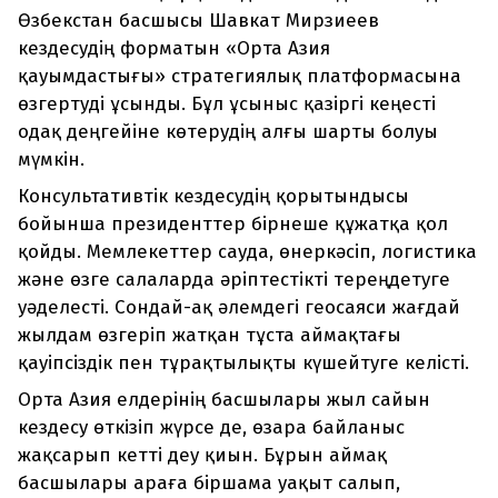
Өзбекстан басшысы Шавкат Мирзиеев
кездесудің форматын «Орта Азия
қауымдастығы» стратегиялық платформасына
өзгертуді ұсынды. Бұл ұсыныс қазіргі кеңесті
одақ деңгейіне көтерудің алғы шарты болуы
мүмкін.
Консультативтік кездесудің қорытындысы
бойынша президенттер бірнеше құжатқа қол
қойды. Мемлекеттер сауда, өнеркәсіп, логистика
және өзге салаларда әріптестікті тереңдетуге
уәделесті. Сондай-ақ әлемдегі геосаяси жағдай
жылдам өзгеріп жатқан тұста аймақтағы
қауіпсіздік пен тұрақтылықты күшейтуге келісті.
Орта Азия елдерінің басшылары жыл сайын
кездесу өткізіп жүрсе де, өзара байланыс
жақсарып кетті деу қиын. Бұрын аймақ
басшылары араға біршама уақыт салып,