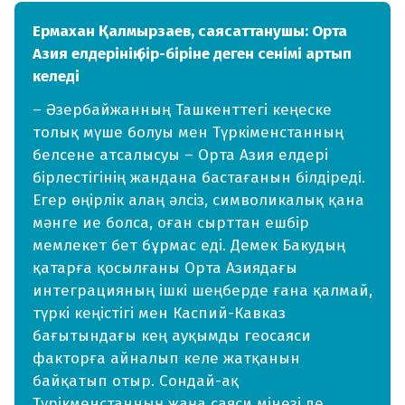
Ермахан Қалмырзаев, саясаттанушы: Орта
Азия елдерінің бір-біріне деген сенімі артып
келеді
–
Әзербайжанның Ташкенттегі кеңеске
толық мүше болуы мен Түркіменстанның
белсене атсалысуы – Орта Азия елдері
бірлестігінің жандана бастағанын білдіреді.
Егер өңірлік алаң әлсіз, символикалық қана
мәнге ие болса, оған сырттан ешбір
мемлекет бет бұрмас еді. Демек Бакудың
қатарға қосылғаны Орта Азиядағы
интеграцияның ішкі шеңберде ғана қалмай,
түркі кеңістігі мен Каспий-Кавказ
бағытындағы кең ауқымды геосаяси
факторға айналып келе жатқанын
байқатып отыр. Сондай-ақ
Түрікменстанның жаңа саяси мінезі де