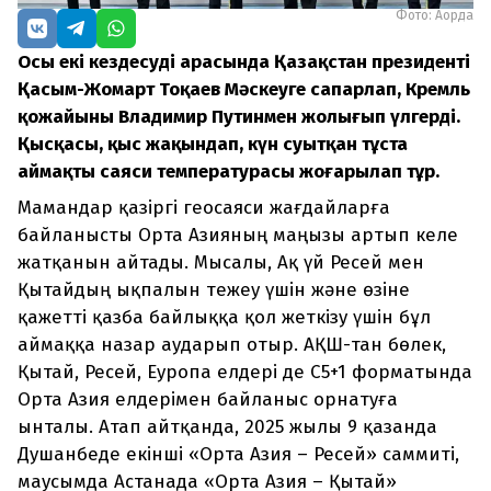
Фото: Ақорда
Осы екі кездесудің арасында Қазақстан президенті
Қасым-Жомарт Тоқаев Мәскеуге сапарлап, Кремль
қожайыны Владимир Путинмен жолығып үлгерді.
Қысқасы, қыс жақындап, күн суытқан тұста
аймақтың саяси температурасы жоғарылап тұр.
Мамандар қазіргі геосаяси жағдайларға
байланысты Орта Азияның маңызы артып келе
жатқанын айтады. Мысалы, Ақ үй Ресей мен
Қытайдың ықпалын тежеу үшін және өзіне
қажетті қазба байлыққа қол жеткізу үшін бұл
аймаққа назар аударып отыр. АҚШ-тан бөлек,
Қытай, Ресей, Еуропа елдері де C5+1 форматында
Орта Азия елдерімен байланыс орнатуға
ынталы. Атап айтқанда, 2025 жылы 9 қазанда
Душанбеде екінші «Орта Азия – Ресей» саммиті,
маусымда Астанада «Орта Азия – Қытай»