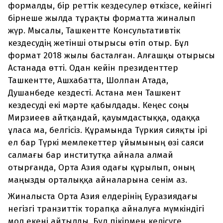
формалды, бір реттік кездесулер өткізсе, кейінгі
бірнеше жылда тұрақты форматта жиналып
жүр. Мысалы, Ташкентте Консультативтік
кездесудің жетінші отырысы өтіп отыр. Бұл
формат 2018 жылы басталған. Алғашқы отырысы
Астанада өтті. Одан кейін президенттер
Ташкентте, Ашхабатта, Шолпан Атада,
Душанбеде кездесті. Астана мен Ташкент
кездесуді екі мәрте қабылдады. Кеңес соңы
Мирзиеев айтқандай, қауымдастыққа, одаққа
ұласа ма, белгісіз. Құрамында Түркия сияқты ірі
ел бар Түркі мемлекеттер ұйымының өзі саяси
салмағы бар институтқа айнала алмай
отырғанда, Орта Азия одағы құрылып, оның
маңызды орталыққа айналарына сенім аз.
Жиналыста Орта Азия елдерінің Еуразиядағы
негізгі транзиттік торапқа айналуға мүмкіндігі
мол екені айтылды. Бұл пікірмен келісуге