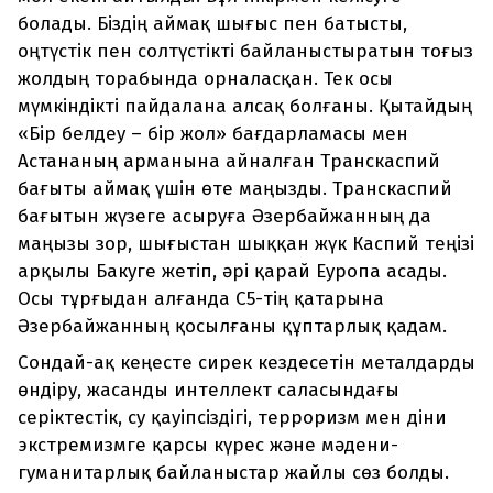
болады. Біздің аймақ шығыс пен батысты,
оңтүстік пен солтүстікті байланыстыратын тоғыз
жолдың торабында орналасқан. Тек осы
мүмкіндікті пайдалана алсақ болғаны. Қытайдың
«Бір белдеу – бір жол» бағдарламасы мен
Астананың арманына айналған Транскаспий
бағыты аймақ үшін өте маңызды. Транскаспий
бағытын жүзеге асыруға Әзербайжанның да
маңызы зор, шығыстан шыққан жүк Каспий теңізі
арқылы Бакуге жетіп, әрі қарай Еуропа асады.
Осы тұрғыдан алғанда C5-тің қатарына
Әзербайжанның қосылғаны құптарлық қадам.
Сондай-ақ кеңесте сирек кездесетін металдарды
өндіру, жасанды интеллект саласындағы
серіктестік, су қауіпсіздігі, терроризм мен діни
экстремизмге қарсы күрес және мәдени-
гуманитарлық байланыстар жайлы сөз болды.