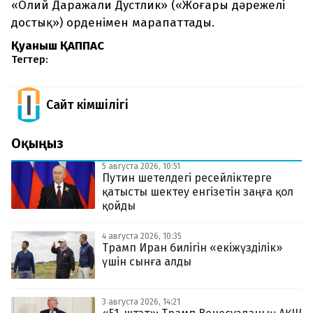
«Олий Даражали Дустлик» («Жоғары дәрежелі
достық») орденімен марапаттады.
Қуаныш ҚАППАС
Тегтер:
Сайт Әкімшілігі
Оқыңыз
5 августа 2026, 10:51
Путин шетелдегі ресейліктерге
қатысты шектеу енгізетін заңға қол
қойды
4 августа 2026, 10:35
Трамп Иран билігін «екіжүзділік»
үшін сынға алды
3 августа 2026, 14:21