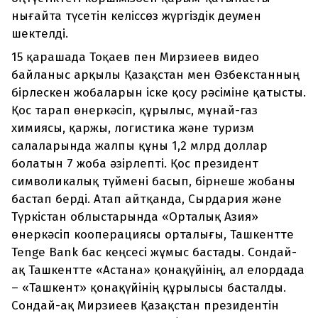
нығайта түсетін келіссөз жүргіздік деумен
шектелді.
15 қарашада Тоқаев пен Мирзиеев видео
байланыс арқылы Қазақстан мен Өзбекстанның
бірлескен жобаларын іске қосу рәсіміне қатысты.
Қос тарап өнеркәсіп, құрылыс, мұнай-газ
химиясы, қаржы, логистика және туризм
салаларында жалпы құны 1,2 млрд доллар
болатын 7 жоба әзірлепті. Қос президент
символикалық түймені басып, бірнеше жобаны
бастап берді. Атап айтқанда, Сырдария және
Түркістан облыстарында «Орталық Азия»
өнеркәсіп кооперациясы орталығы, Ташкентте
Tenge Bank бас кеңсесі жұмыс бастады. Сондай-
ақ Ташкентте «Астана» қонақүйінің, ал елордада
– «Ташкент» қонақүйінің құрылысы басталды.
Сондай-ақ Мирзиеев Қазақстан президентін