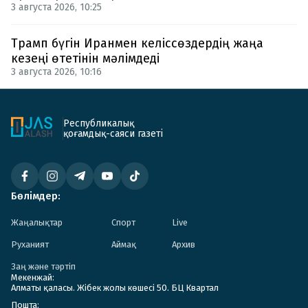
3 августа 2026, 10:25
Трамп бүгін Иранмен келіссөздердің жаңа
кезеңі өтетінін мәлімдеді
3 августа 2026, 10:16
Республикалық
қоғамдық-саяси газеті
Бөлімдер:
Жаңалықтар
Спорт
Live
Руханият
Аймақ
Архив
Заң және тәртіп
Мекенжай:
Алматы қаласы. Жібек жолы көшесі 50. БЦ Квартал
Пошта: