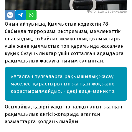
Фото: ашық дереккөзден
Оның айтуынша, Қылмыстық кодекстің 78-
бабында терроризм, экстремизм, мемлекеттік
опасыздық, сыбайлас жемқорлық қылмыстары
үшін және қылмыстық топ құрамында жасалған
құқық бұзушылықтар үшін сотталған адамдарға
рақымшылық жасауға тыйым салынған.
«Аталған тұлғаларға рақымшылық жасау
мәселесі қарастырылып жатқан жоқ және
қарастырылмайды», - деді вице-министр.
Осылайша, қазіргі уақытта талқыланып жатқан
рақымшылық актісі жоғарыда аталған
азаматтарға қолданылмайды.