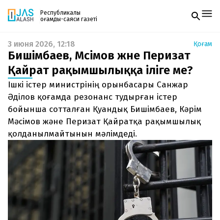
Республикалық
қоғамдық-саяси газеті
3 июня 2026, 12:18
Қоғам
Жаңалықтар
Бишімбаев, Мәсімов және Перизат
Спорт
Газетке жазылу
Live
Қайрат рақымшылыққа іліге ме?
PDF форматтағы газетті ай сайын электронды
Руханият
Ішкі істер министрінің орынбасары Санжар
поштаңызға алып отырыңыз. Жаңа нөмір
Аймақ
шыққан сәтте сізге бірден жіберіледі. Тек email
Әділов қоғамда резонанс тудырған істер
Архив
енгізіңіз, біз қалғанын өзіміз жібереміз.
Заң және тәртіп
бойынша сотталған Қуандық Бишімбаев, Кәрім
Мәсімов және Перизат Қайратқа рақымшылық
Редакциямен байланыс
қолданылмайтынын мәлімдеді.
+7 708 604 51 06
Жарнама бөлімі
+7 701 220 64 52
Пошта
zhasalash100@gmail.com