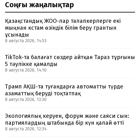
Соңғы жаңалықтар
Қазақстандық ЖОО-лар талапкерлерге екі
мыңнан кстам өзіндік білім беру грантын
ұсынады
8 августа 2026, 14:53
TikTok-та балағат сөздер айтқан Тараз тұрғыны
5 тәулікке қамалды
8 августа 2026, 14:10
Трамп АҚШ-та туғандарға автоматты түрде
азаматтық беруді тоқтатпақ
8 августа 2026, 13:30
Экологиялық керуен, форум және саяси сын:
партиялардың штабында бір күн қалай өтті
8 августа 2026, 12:34