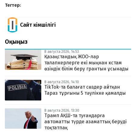
Тегтер:
Сайт Әкімшілігі
Оқыңыз
8 августа 2026, 14:53
Қазақстандық ЖОО-лар
талапкерлерге екі мыңнан кстам
өзіндік білім беру грантын ұсынады
8 августа 2026, 14:10
TikTok-та балағат сөздер айтқан
Тараз тұрғыны 5 тәулікке қамалды
8 августа 2026, 13:30
Трамп АҚШ-та туғандарға
автоматты түрде азаматтық беруді
тоқтатпақ